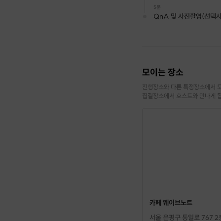
5분
QnA 및 사진촬영(선택사
모이는 장소
진행장소와 다른 특정장소에서 모
집결장소에서 호스트와 만나게 
카페 웨이브노트
서울 은평구 통일로 767 2