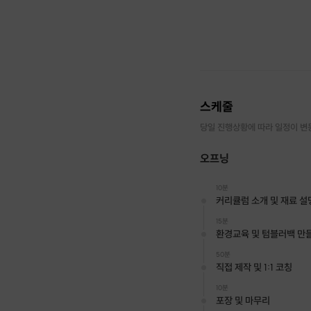
스케줄
당일 진행상황에 따라 일정이 변
오프닝
10분
커리큘럼 소개 및 재료 설
15분
환경교육 및 텀블러백 만
50분
직접 제작 및 1:1 코칭
10분
포장 및 마무리