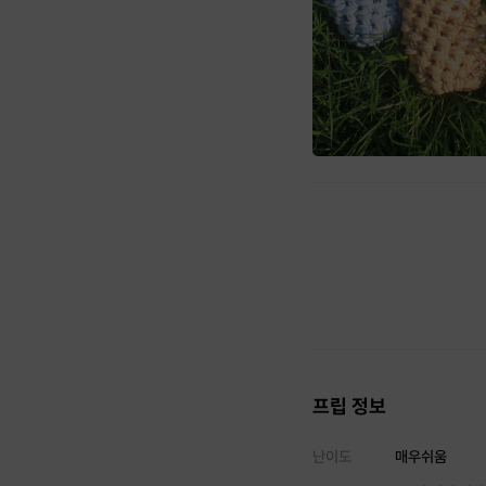
프립 정보
난이도
매우쉬움