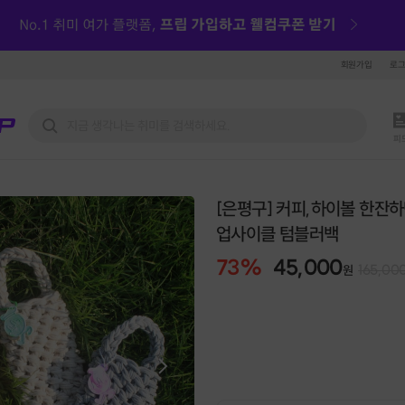
회원가입
로
피
[은평구] 커피,하이볼 한잔
업사이클 텀블러백
73
%
45,000
165,00
원