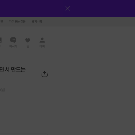
그인
자주 묻는 질문
공지사항
드
메시지
찜
마이
하면서 만드는
0
원