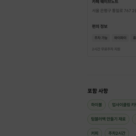
카페 웨이브노트
서울 은평구 통일로 767 2
편의 정보
주차 가능
와이파이
휴
2시간 무료주차 지원
포함 사항
하이볼
업사이클링 키
텀블러백 만들기 재료
커피
주차2시간