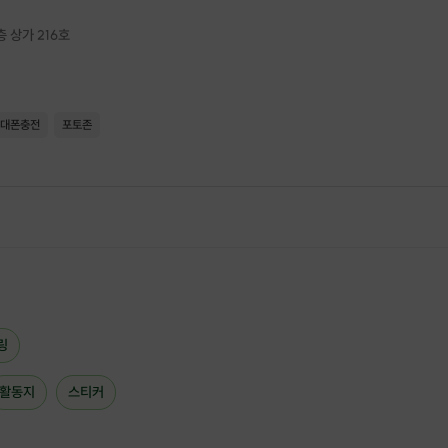
층 상가 216호
대폰충전
포토존
링
활동지
스티커