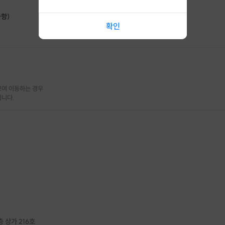
항)
확인
여 이동하는 경우

됩니다.
층 상가 216호