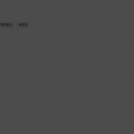
대폰충전
포토존