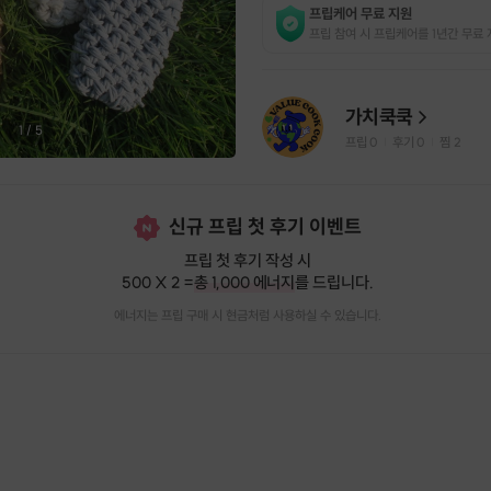
프립케어 무료 지원
프립 참여 시 프립케어를 1년간 무료 
가치쿡쿡
1
/
5
프립
0
후기 0
찜
2
|
|
신규 프립 첫 후기 이벤트
프립 첫 후기 작성 시
500 X 2 =
총 1,000 에너지
를 드립니다.
에너지는 프립 구매 시 현금처럼 사용하실 수 있습니다.