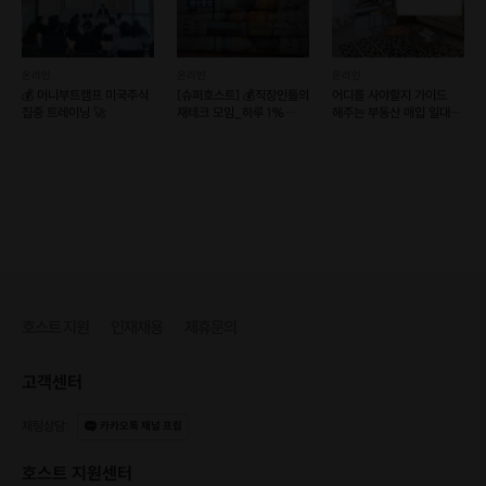
(선택) 퍼스널 브랜딩/마케팅에 대한 간단한 Q&A
온라인
온라인
온라인
💰 머니부트캠프 미국주식
[슈퍼호스트] 💰직장인들의
어디를 사야할지 가이드
참가비
집중 트레이닝 🚀
재테크 모임_하루 1%
해주는 부동산 매입 일대일
성장💰
코칭
7일 챌린지:
9,900원
이후 원한다면 → 2주반 / 4주반으로 연장 가능
“책은 많이보다, 꾸준히가 중요합니다"
호스트 지원
인재채용
제휴문의
고객센터
"하루 1장, 작은 독서습관이 쌓이는 큰 변화를 만나보세요."
채팅상담
:
카카오톡 채널 프립
“작은 습관을 실험하고
호스트 지원센터
나를 키우는 공간, Everyday Lab”