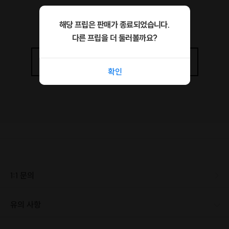
진행 방식
해당 프립은 판매가 종료되었습니다.
다른 프립을 더 둘러볼까요?
기간
: 7일
상세정보
더보기
확인
방법
:
매일 원하는 책을 최소 1장 읽습니다. (에세이, 소설, 자기계발
서 모두 OK)
오픈채팅방에
인증 사진 + 짧은 소감
남기기
서로의 인증을 보며 “나도 해냈다"는 동기부여 얻기
운영자
: 매일 글을 쓰고 책을 읽는 운영자가 함께 참여하며 흐름을 이
1:1 문의
끌어갑니다
유의 사항
[신청 시 유의사항] · 최소 인원 미달로 인해 진행이 취소될 경우, 신청 마감 일시에 진행 취소 안내를 드리며 참가비는 전액 환불해 드립니다. · 부적절한 언행 시 환불 없이 강퇴됩니다.
이런 분께 추천해요