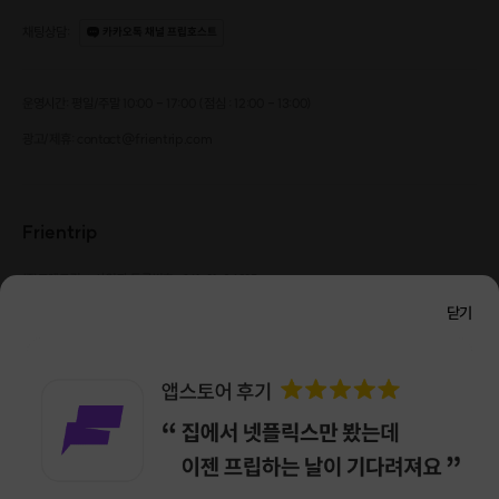
채팅상담
:
카카오톡 채널 프립호스트
운영시간: 평일/주말 10:00 - 17:00 (점심 : 12:00 - 13:00)
광고/제휴: contact@frientrip.com
Frientrip
㈜프렌트립
사업자 등록번호 : 261-81-04385
|
통신판매업신고번호 : 2016-서울성동-01088
닫기
대표 : 임수열
개인정보 관리 책임자 : 권용근
070-5175-6636
|
|
서울시 성동구 왕십리로 115 헤이그라운드 서울숲점 G704
㈜프렌트립은 통신판매중개자로서 거래당사자가 아니며, 호스트가 등록한 상품정보 및 거래에
대해 ㈜프렌트립은 일체의 책임을 지지 않습니다.
NICEPAY 안전거래 서비스 : 고객님의 안전거래를 위해 현금 결제 시, 저희 사이트에서 가입한
구매안전 서비스를 이용할 수 있습니다.
가입 확인
이용약관
개인정보 처리방침