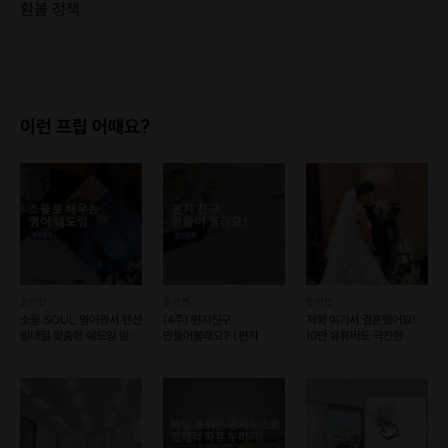
환불 정책
1. 결제 후 1시간 이내에는 무료 취소가 가능합니다. (단, 신청마감 이후 취소 시, 프립 진행 당일 결제 후 취소 시 취소 및 환불 불가) 2. 결제 후 1시간이 초과한 경우, 아래의 환불규정에 따라 취소수수료가 부과됩니다. - 신청마감 2일 이전 취소시 : 전액 환불 - 신청마감 1일 ~ 신청마감 이전 취소시 : 상품 금액의 50% 취소 수수료 배상 후 환불 - 신청마감 이후 취소시, 또는 당일 불참 : 환불 불가 ※ 다회권의 경우, 1회라도 사용시 부분 환불이 불가하며, 기간 내 호스트와 예약 확정 되지 않은 프립은 프립 에너지로 환불 됩니다. ※ 여행사 상품의 경우 상품 상세 페이지의 여행사 환불 규정이 우선 적용 됩니다. ※ 여행사 상품, 숙박, 이벤트 상품 등 객실, 버스 등 사전 예약 확정이 필요한 프립은 예약 확정 이후 신청마감일 이전이라도 취소 및 환불 불가합니다. ※ 취소 수수료는 신청 마감일을 기준으로 산정됩니다. ※ 신청 마감일은 무엇인가요? 호스트님들이 장소 대관, 강습, 재료 구비 등 프립 진행을 준비하기 위해, 프립 진행일보다 일찍 신청을 마감합니다. 환불은 진행일이 아닌 신청 마감일 기준으로 이루어집니다. 프립마다 신청 마감일이 다르니, 꼭 날짜와 시간을 확인 후 결제해주세요! : ) ※신청 마감일 기준 환불 규정 예시 - 프립 진행일 : 10월 27일 - 신청 마감일 : 10월 26일 10월 25일에 취소 할 경우, 신청마감일 1일 전에 해당하며 50%의 수수료가 발생합니다. [환불 신청 방법] 1. 해당 프립 결제한 계정으로 로그인 2. 마이프립 - 신청내역 or 결제내역 3. 취소를 원하는 프립 상세 정보 버튼 - 취소 ※ 결제 수단에 따라 예금주, 은행명, 계좌번호 입력
책을 사기만 하고 쌓아둔 책이 많은 분 📚
독서 습관을 시작하고 싶은 분 🗓️
이런 프립 어때요?
책을 통해 매일 작은 배움을 얻고 싶은 분 ✍️
함께하는 독서로 동기부여가 필요한 분 🙌
혜택
온라인
온라인
온라인
소울 SOUL 영어원서 랜선
[4주] 편지친구
저희 여기서 결혼했어요!
7일 완주 경험 → "나도 책을 읽는 사람"으로 변화를 체감
일대일 맞춤형 쉐도잉 발음
만들어볼래요? (편지
10만 유튜버도 극찬한
클리닉(4주과정)
프로젝트 : 적심)
No.1소개팅!💖
함께 읽는 동료들 → 독서 인증에서 오는 동기부여와 유대감 (여러 권
의 책을 읽는 느낌까지!)
자연스러운 교류 속에서 얻는 에너지