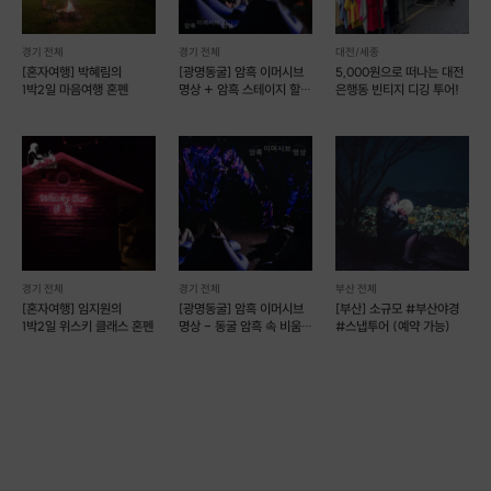
경기 전체
경기 전체
대전/세종
[혼자여행] 박혜림의
[광명동굴] 암흑 이머시브
5,000원으로 떠나는 대전
1박2일 마음여행 혼펜
명상 + 암흑 스테이지 할인
은행동 빈티지 디깅 투어!
패키지
경기 전체
경기 전체
부산 전체
[혼자여행] 임지원의
[광명동굴] 암흑 이머시브
[부산] 소규모 #부산야경
1박2일 위스키 클래스 혼펜
명상 - 동굴 암흑 속 비움의
#스냅투어 (예약 가능)
시간