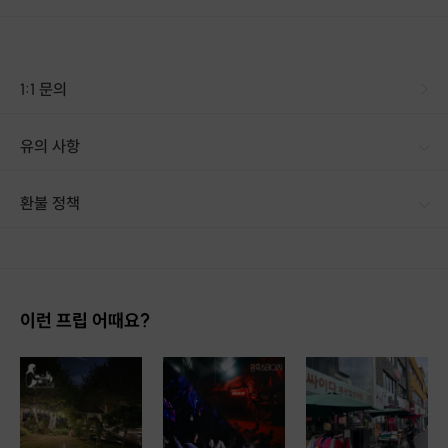
1:1 문의
유의 사항
환불 정책
1. 결제 후 14일 이내 취소 시 : 전액 환불 (단, 결제 후 14일 이내라도 호스트와 프립 진행일 예약 확정 후 환불 불가) 2. 결제 후 14일 이후 취소 시 : 환불 불가 ※ 상품의 유효기간 만료 시 연장은 불가하며, 기간 내 호스트와 예약 확정 되지 않은 프립은 프립 에너지로 환불 됩니다. ※ 환불된 에너지의 유효기간은 지급일로부터 180일이며, 유효기간 종료 후 기간연장 및 환불이 불가합니다. ※ 배송상품의 경우 배송 준비 전 전액 환불 가능, 배송 준비 후 환불 불가 합니다. ※ 다회권의 경우, 1회라도 사용시 부분 환불이 불가하며, 기간 내 호스트와 예약 확정 되지 않은 프립은 프립 에너지로 환불 됩니다. [환불 신청 방법] 1. 해당 프립 결제한 계정으로 로그인 2. 마이프립 - 신청내역 or 결제내역
이런 프립 어때요?