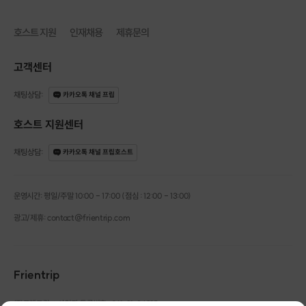
호스트 지원
인재채용
제휴문의
고객센터
채팅상담
:
카카오톡 채널 프립
호스트 지원센터
채팅상담
:
카카오톡 채널 프립호스트
운영시간: 평일/주말 10:00 - 17:00 (점심 : 12:00 - 13:00)
광고/제휴: contact@frientrip.com
Frientrip
㈜프렌트립
사업자 등록번호 : 261-81-04385
|