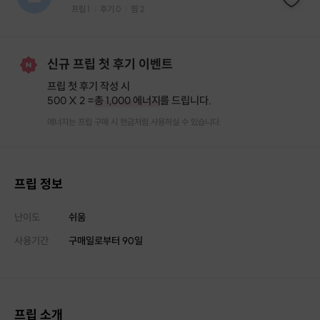
프립
1
후기 0
찜
2
|
|
신규 프립 첫 후기 이벤트
프립 첫 후기 작성 시
500 X 2 =
총 1,000 에너지
를 드립니다.
에너지는 프립 구매 시 현금처럼 사용하실 수 있습니다.
프립 정보
난이도
쉬움
사용기간
구매일로부터
90
일
프립 소개