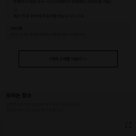
브레이크 타임 14시-16시(브레이크 타임에도 자유이용 가능)
0분
레슨 전 후 편하게 자유이용가능 07시-17시
기타사항
18:10, 19:05 레슨을 제외하고 매타임 정시 시작입니다!
1
개의
스케줄
더보기
모이는 장소
진행장소와 다른 특정장소에서 모여 이동하는 경우

집결장소에서 호스트와 만나게 됩니다.