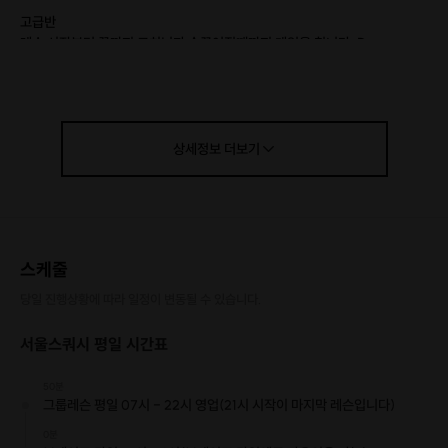
고급반
레슨 시작부터 끝까지 코치님과 숨끊어질때까지 게임을 칩니다 :D
*스케쥴은 협의 가능합니다.
*그룹 레슨으로 들어가며 다같이 즐기면 더 재밌는 스포츠!
상세정보
더보기
스케줄
당일 진행상황에 따라 일정이 변동될 수 있습니다.
서울스쿼시 평일 시간표
50분
그룹레슨 평일 07시 - 22시 영업(21시 시작이 마지막 레슨입니다)
0분