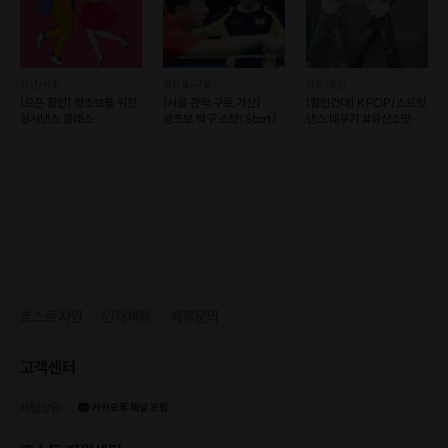
강남/서초
영등포/구로
성동/광진
[오픈 할인] 왕초보를 위한
[서울 관악.구로.가산]
[할인건대] KPOP/스트릿
살사댄스 클래스
왕초보 탁구 스탓(Start)
댄스 배우기 #유산소맛집
#건대 놀거리
호스트 지원
인재채용
제휴문의
고객센터
채팅상담
:
카카오톡 채널 프립