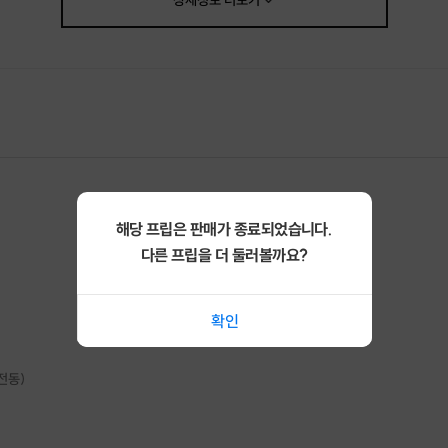
상세정보
더보기
해당 프립은 판매가 종료되었습니다.
다른 프립을 더 둘러볼까요?
확인
을 덕질하는 순천 로컬기획자 <로컬잇수다>입니다.
전동)
물로 순천여행>이 올해 가을 시즌2로 돌아왔습니다아아아.👏😍
모아, 더 강력하게(!) 즐거워졌습니다 :)