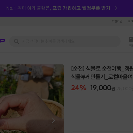
회원가입
로
피
[순천] 식물로 순천여행_
식물부케만들기_로컬마을여
24
%
19,000
25,000
원