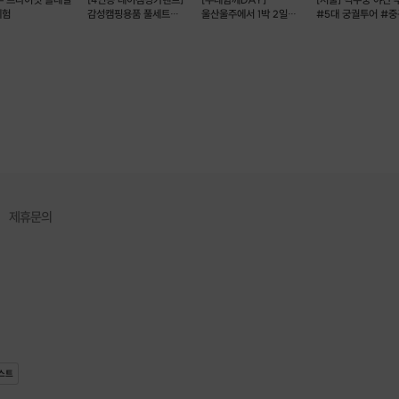
체험
감성캠핑용품 풀세트
울산울주에서 1박 2일
#5대 궁궐투어 #중
무료제공,장만보고 출발!
숲속요가명상 클래스
제휴문의
스트