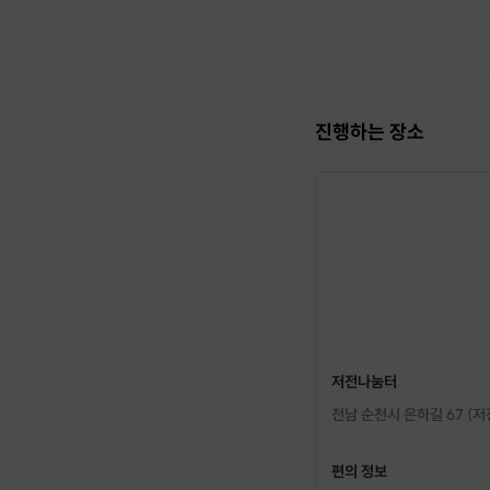
진행하는 장소
저전나눔터
안녕하세요. 식물과 자연
전남 순천시 은하길 67 (저
지난해 첫 선을 보인 <식
편의 정보
​참가자들의 찐 후기를 모아