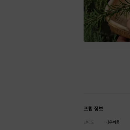
프립 정보
난이도
매우쉬움