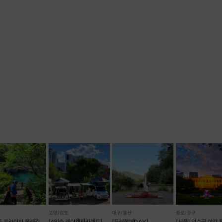
, 재료 구비 등 프립 진행을 준비하기 위해, 프립 진행일보다 일찍 신청을 마감합니다. 환불은 진행일이 아닌 신청 마감일 기준으로 이루어집니다. 프립마다 신청 마감일이 다르니, 꼭 날짜와 시간을 확인 후 결제해주세요! : ) ※신청 마감일 기준 환불 규정 예시 - 프립 진행일 : 10월 27일 - 신청 마감일 : 10월 26일 10월 25일에 취소 할 경우, 신청마감일 1일 전에 해당하며 50%의 수수료가 발생합니다. [환불 신청 방법] 1. 해당 프립 결제한 계정으로 로그인 2. 마이프립 - 신청내역 or 결제내역 3. 취소를 원하는 프립 상세 정보 버튼 - 취소 ※ 결제 수단에 따라 예금주, 은행명, 계좌번호 입력
고양/김포
대구/울산
종로/중구
제주 프라이빗 올레길
[4인승 레이캠핑카렌트]
[두레함께DAY]
[서울] 덕수궁 야간 