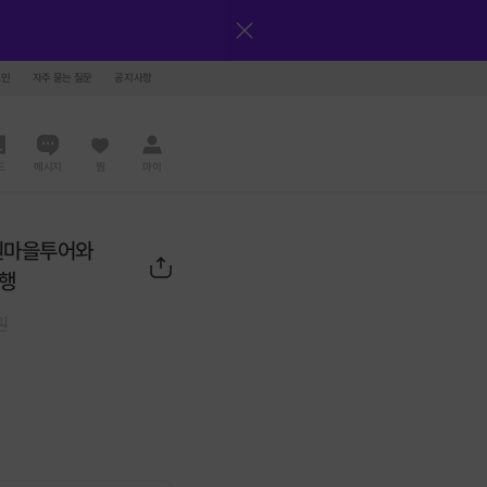
그인
자주 묻는 질문
공지사항
드
메시지
찜
마이
정원마을투어와
행
원