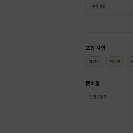
주차 가능
포함 사항
웰컴티
체험비
준비물
편한운동화