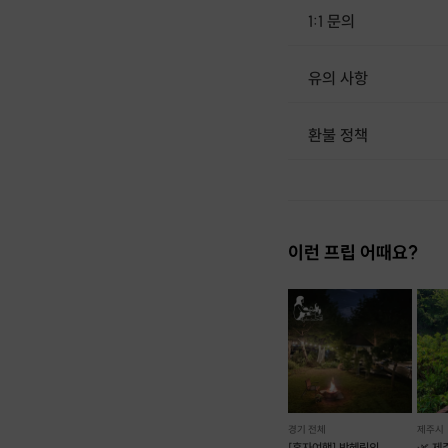
1:1 문의
유의 사항
환불 정책
1. 결제 후 1시간 이내에는 무료 취소가 가능합니다. (단, 신청마감 이후 취소 시, 프립 진행 당일 결제 후 취소 시 취소 및 환불 불가) 2. 결제 후 1시간이 초과한 경우, 아래의 환불규정에 따라 취소수수료가 부과됩니다. - 신청마감 2일 이전 취소시 : 전액 환불 - 신청마감 1일 ~ 신청마감 이전 취소시 : 상품 금액의 50% 취소 수수료 배상 후 환불 - 신청마감 이후 취소시, 또는 당일 불참 : 환불 불가 ※ 다회권의 경우, 1회라도 사용시 부분 환불이 불가하며, 기간 내 호스트와 예약 확정 되지 않은 프립은 프립 에너지로 환불 됩니다. ※ 여행사 상품의 경우 상품 상세 페이지의 여행사 환불 규정이 우선 적용 됩니다. ※ 여행사 상품, 숙박, 이벤트 상품 등 객실, 버스 등 사전 예약 확정이 필요한 프립은 예약 확정 이후 신청마감일 이전이라도 취소 및 환불 불가합니다. ※ 취소 수수료는 신청 마감일을 기준으로 산정됩니다. ※ 신청 마감일은 무엇인가요? 호스트님들이 장소 대관, 강습
이런 프립 어때요?
경기 전체
제주시
[혼자여행] 박혜림의
🌿 