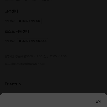
고객센터
채팅상담
:
카카오톡 채널 프립
호스트 지원센터
채팅상담
:
카카오톡 채널 프립호스트
운영시간: 평일/주말 10:00 - 17:00 (점심 : 12:00 - 13:00)
광고/제휴: contact@frientrip.com
Frientrip
㈜프렌트립
사업자 등록번호 : 261-81-04385
|
통신판매업신고번호 : 2016-서울성동-01088
닫기
대표 : 임수열
개인정보 관리 책임자 : 권용근
070-5175-6636
|
|