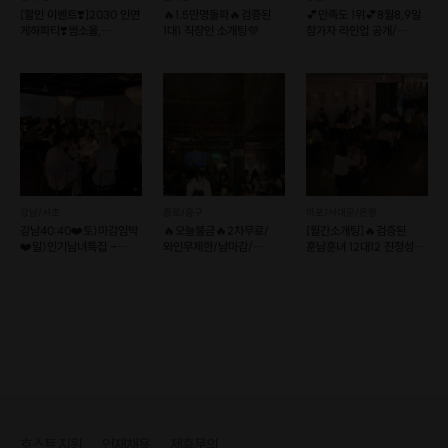
[할인 이벤트❣️]2030 인연
🔥1.5만명돌파🔥검증된
💕만족도 1위💕8월8,9일
게하파티❣️썸소울,
1대1 직장인 소개팅💜
참가자 라인업 공개/
소개팅보다 러브인서울
리턴투미 로테이션소개팅
강남/서초
종로/중구
마포/서대문/은평
강남40:40❤️토)마감임박
🔥오늘불금🔥2차무료/
[월간소개팅]🔥검증된
❤️일)인기남녀특집 -
와인무제한/남마감/
훈남훈녀 12대12 진정성
선별제🔥실시간명단🔥
여2선착순마감🍷
있는 로테이션 소개팅
후기1등렛츠밋업
호스트 지원
인재채용
제휴문의