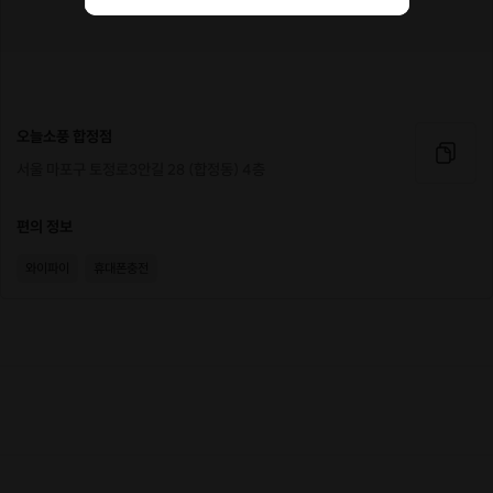
오늘소풍 합정점
서울 마포구 토정로3안길 28 (합정동) 4층
편의 정보
와이파이
휴대폰충전