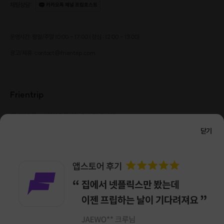
채팅상담
:
카카오톡 채널 프립호스트
운영시간: 평일/주말 10:00 - 17:00 (점심 : 12:00 - 13:00)
광고/제휴: contact@frientrip.com
Frientrip
㈜프렌트립
사업자 등록번호 : 261-81-04385
|
통신판매업신고번호 : 2016-서울성동-01088
닫기
대표 : 임수열
개인정보 관리 책임자 : 권용근
070-5175-6636
|
|
서울시 성동구 왕십리로 115 헤이그라운드 서울숲점 G704
㈜프렌트립은 통신판매중개자로서 거래당사자가 아니며, 호스트가 등록한 상품정보 및 거래에
대해 ㈜프렌트립은 일체의 책임을 지지 않습니다.
NICEPAY 안전거래 서비스 : 고객님의 안전거래를 위해 현금 결제 시, 저희 사이트에서 가입한
구매안전 서비스를 이용할 수 있습니다.
가입 확인
이용약관
개인정보 처리방침
앱 다운로드