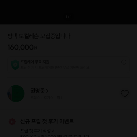
1
/
1
평택 보컬레슨 모집중입니다.
160,000
원
프립케어 무료 지원
프립 참여 시 프립케어를 1년간 무료 지원해 드리요.
권명준
프립
0
후기 0
찜
1
|
|
신규 프립 첫 후기 이벤트
프립 첫 후기 작성 시
500 X 2 =
총 1,000 에너지
를 드립니다.