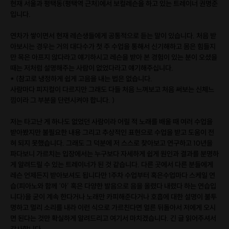
현재 서울과 평택동(평택역 근처)에서 보컬레슨을 하고 있는 트레이너 권명준
입니다.
연차가 쌓이면서 현재 레슨생들에게 공통적으로 듣는 말이 있습니다. 처음 받
아보시는 경우는 거의 대다수가 첫 주 수업을 통해서 신기해하고 몸은 힘들지
만 목은 아프지 않다라고 얘기하시고 레슨을 받아 본 경험이 있는 분이 오셨을
때는 저처럼 설명해주는 사람이 없었다라고 얘기해주십니다.
* (참고로 냉정하게 쉽게 고음을 내는 법은 없습니다.
사람마다 피지컬이 다르지만 그래도 다들 처음 느껴보고 처음 써보는 신체느
낌이라 그 부분을 단련시켜야 합니다. )
저는 타고난 게 하나도 없었던 사람이라 어릴 적 노래를 배울 때 여러 수업을
받아봤지만 불필요한 내용 그리고 추상적인 표현으로 수업을 받고 도움이 전
혀 되지 못했습니다. 그래도 그 덕분에 저 스스로 찾아보고 연구하고 10년을
파다보니 가르치는 입장에서는 누구보다 자세하게 쉽게 원인과 결과를 분명하
게 알려드릴 수 있는 트레이너가 된 것 같습니다. 다른 곳에서 다른 분들에게
레슨 언제든지 받아보셔도 됩니다만 1주차 수업부터 혹은수업마다 스케일 연
습(피아노와 함께 ‘아’ 혹은 다양한 발음으로 음을 올렸다 내렸다 하는 연습입
니다)을 굳이 계속 한다거나 노래만 카피해준다거나 호흡에 대한 설명이 불투
명하고 멀리 소리를 내라 이런 식으로 가르친다면 얼른 뒤돌아서 저에게 오시
면 된다는 것만 확실하게 알려드리고 여기서 마치겠습니다. 긴 글 읽어주셔서