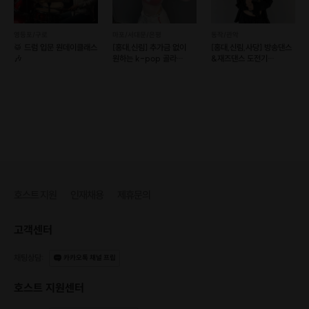
영등포/구로
마포/서대문/은평
동작/관악
🥁 드럼 입문 원데이클래스
[홍대,신림] 추가금 없이
[홍대,신림,사당] 방송댄스
🎶
원하는 k-pop 골라
&재즈댄스 도전기
배우기! (예약 가능)
(그룹수업)
호스트 지원
인재채용
제휴문의
고객센터
채팅상담
:
카카오톡 채널 프립
호스트 지원센터