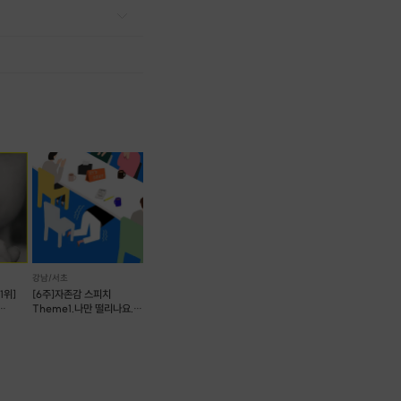
강남/서초
1위]
[6주]자존감 스피치
Theme1.나만 떨리나요..?
#떨림완전정복