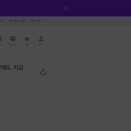
그인
자주 묻는 질문
공지사항
드
메시지
찜
마이
못해도, 지금