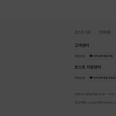
호스트 지원
인재채용
고객센터
채팅상담
:
카카오톡 채널 프립
호스트 지원센터
채팅상담
:
카카오톡 채널 프립호
운영시간: 평일/주말 10:00 - 17:00 (점
광고/제휴: contact@frientrip.c