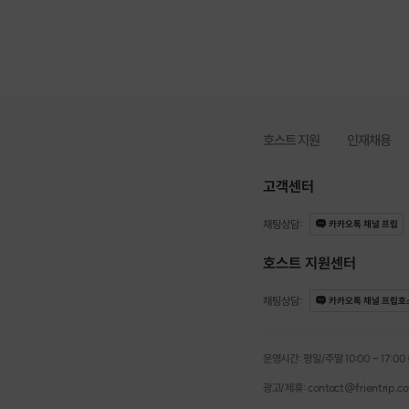
호스트 지원
인재채용
고객센터
채팅상담
:
카카오톡 채널 프립
호스트 지원센터
채팅상담
:
카카오톡 채널 프립호
운영시간: 평일/주말 10:00 - 17:00 (점
광고/제휴: contact@frientrip.c