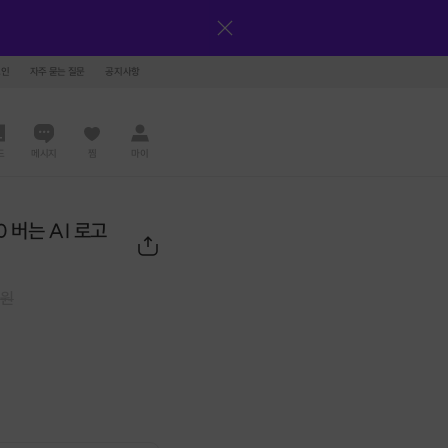
그인
자주 묻는 질문
공지사항
드
메시지
찜
마이
 버는 AI 로고
0
원