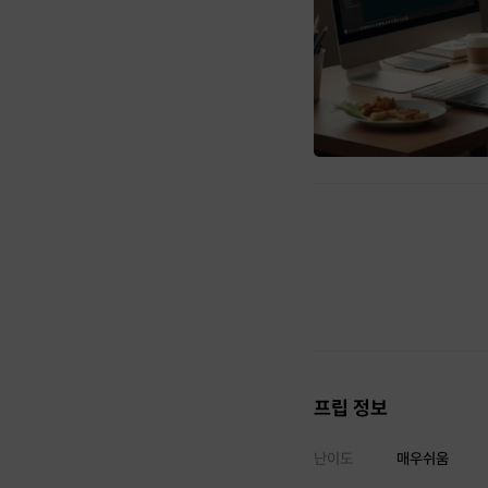
프립 정보
난이도
매우쉬움