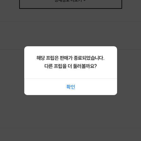
상세정보
더보기
수업이 시작됐습니다.
1부. 로고 디자인 이해 (30분)
"로고 시장이 어떻게 돌아가는지부터 볼게요."
브랜드별 로고 트렌드. 단가 구조. 그리고 AI 로고 생성의 핵심.
프롬프트 공식.
"이 공식만 알면 누구나 퀄리티 높은 로고를 만들 수 있어요."
2부. 미드저니 실습 (70분)
"이제 직접 만들어볼게요."
해당 프립은 판매가 종료되었습니다.
함께 미드저니를 열었습니다.
다른 프립을 더 둘러볼까요?
프롬프트를 입력하고, 시안이 나오고,
수정하고, 완성했습니다.
"와… 이게 제가 만든 거예요?"
확인
그분의 눈이 커졌습니다.
캔바로 색상 조합을 정리하고,
폰트를 맞추고,
로고 납품용 파일을 구성했습니다.
jpg, png, mockup, 컬러 가이드.
"이 파일들을 다 주는 거예요?"
"네. 고객한테 납품할 때 이렇게 주시면 돼요."