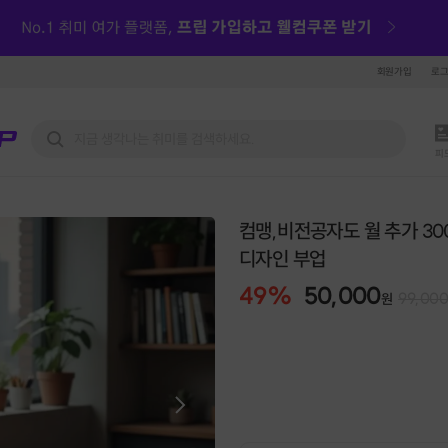
회원가입
로
피
컴맹,비전공자도 월 추가 300
디자인 부업
49
%
50,000
99,00
원