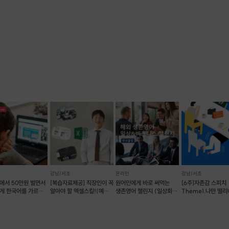
디자인 몰라도 된다는 것. AI가 함께한다는 것.
🎨 AI 로고 디자인 원데이 클래스
2시간 / 실습형 / 오프라인
, 재료 구비 등 프립 진행을 준비하기 위해, 프립 진행일보다 일찍 신청을 마감합니다. 환불은 진행일이 아닌 신청 마감일 기준으로 이루어집니다. 프립마다 신청 마감일이 다르니, 꼭 날짜와 시간을 확인 후 결제해주세요! : ) ※신청 마감일 기준 환불 규정 예시 - 프립 진행일 : 10월 27일 - 신청 마감일 : 10월 26일 10월 25일에 취소 할 경우, 신청마감일 1일 전에 해당하며 50%의 수수료가 발생합니다. [환불 신청 방법] 1. 해당 프립 결제한 계정으로 로그인 2. 마이프립 - 신청내역 or 결제내역 3. 취소를 원하는 프립 상세 정보 버튼 - 취소 ※ 결제 수단에 따라 예금주, 은행명, 계좌번호 입력
이런 분께 추천드려요
- 퇴근 후 2시간으로 진짜 돈 버는 부업 시작하고 싶은 분
- 디자인 비전공자, 기술 0에서도 배우고 싶은 분
- 로고 포트폴리오 직접 만들어보고 싶은 분
2시간 후 갖게 되는 것
✅ 미드저니 로고 완성본
✅ 로고 납품용 파일 세트
(jpg, png, mockup, 컬러가이드)
✅ 포트폴리오 1세트
✅ 수익화 루트 (숨고/크몽 등록법)
준비물
노트북 1대
ChatGPT 계정
(무료 가능)
강남/서초
온라인
강남/서초
에서 50만원 벌면서
[복습자료제공] 직장인이 꼭
원어민에게 바로 써먹는
[6주]자존감 스피치
Midjourney 계정 (무료 가능)
게 한국어를 가르쳐
알아야 할 엑셀스킬!(예약
생존영어 챌린지 (일상회화
Theme1.나만 떨리
캔바 계정 (무료 가능)
! ^^
가능)
비즈니스 포함)
#떨림완전정복
디자인 몰라도 괜찮습니다.
AI가 함께합니다.