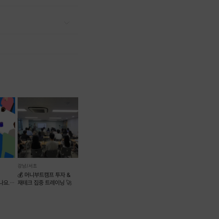
강남/서초
💰 머니부트캠프 투자 &
나요..?
재테크 집중 트레이닝 🚀