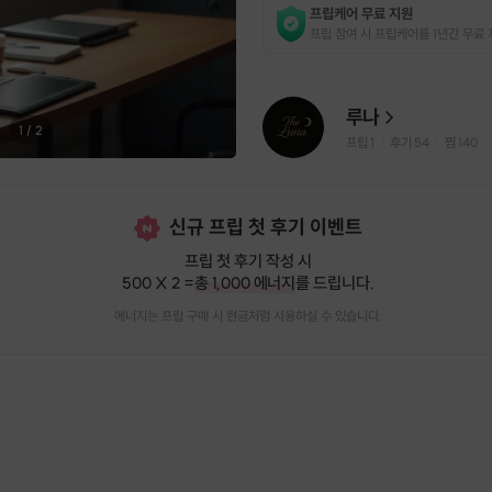
프립케어 무료 지원
프립 참여 시 프립케어를 1년간 무료 
루나
1
/
2
프립
1
후기 54
찜
140
|
|
신규 프립 첫 후기 이벤트
프립 첫 후기 작성 시
500 X 2 =
총 1,000 에너지
를 드립니다.
에너지는 프립 구매 시 현금처럼 사용하실 수 있습니다.