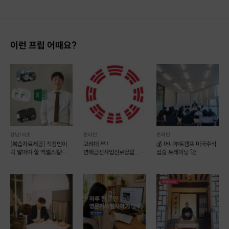
이런 프립 어때요?
강남/서초
온라인
온라인
[복습자료제공] 직장인이
고려대 卒!
💰 머니부트캠프 미국주식
꼭 알아야 할 엑셀스킬!
연애금전사업진로궁합...
집중 트레이닝 🚀
(예약 가능)
명쾌하게 풀이해 드립니다.