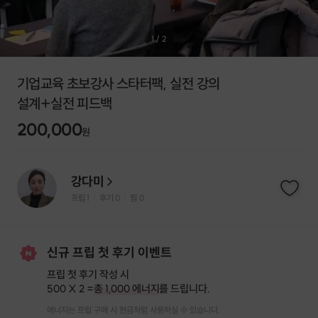
1
/
2
기업교육 초보강사 스타터팩, 실전 강의
설계+실전 피드백
200,000
원
강다미
프립
1
후기 0
찜
0
|
|
신규 프립 첫 후기 이벤트
프립 첫 후기 작성 시
500 X 2 =
총 1,000 에너지
를 드립니다.
에너지는 프립 구매 시 현금처럼 사용하실 수 있습니다.