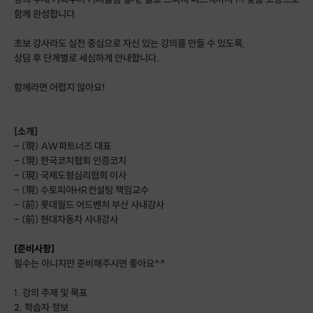
함께 완성합니다.
초보 강사라도 실전 중심으로 자신 있는 강의를 만들 수 있도록,
상담 후 단계별로 세심하게 안내합니다.
함께라면 어렵지 않아요!
[소개]
- (現) AW파트너즈 대표
- (現) 한국코치협회 인증코치
- (現) 국제도형심리협회 이사
- (現) 수토피아HR컨설팅 책임교수
- (前) 롯데월드 어드벤처 부산 사내강사
- (前) 현대자동차 사내강사
[준비사항]
필수는 아니지만 준비해주시면 좋아요^^
1. 강의 주제 및 목표
2. 학습자 정보