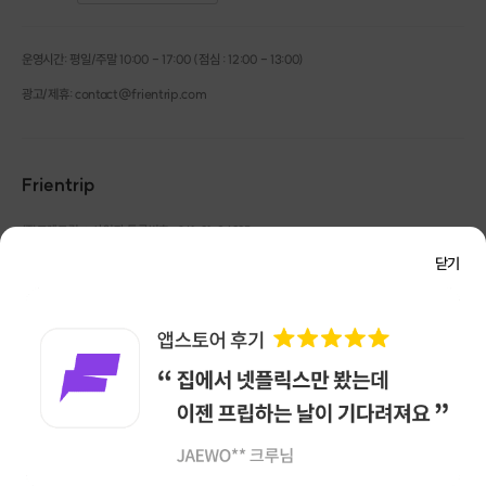
운영시간: 평일/주말 10:00 - 17:00 (점심 : 12:00 - 13:00)
광고/제휴: contact@frientrip.com
Frientrip
㈜프렌트립
사업자 등록번호 : 261-81-04385
|
통신판매업신고번호 : 2016-서울성동-01088
닫기
대표 : 임수열
개인정보 관리 책임자 : 권용근
070-5175-6636
|
|
서울시 성동구 왕십리로 115 헤이그라운드 서울숲점 G704
㈜프렌트립은 통신판매중개자로서 거래당사자가 아니며, 호스트가 등록한 상품정보 및 거래에
대해 ㈜프렌트립은 일체의 책임을 지지 않습니다.
NICEPAY 안전거래 서비스 : 고객님의 안전거래를 위해 현금 결제 시, 저희 사이트에서 가입한
구매안전 서비스를 이용할 수 있습니다.
가입 확인
이용약관
개인정보 처리방침
앱 다운로드