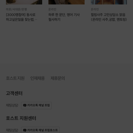
마포/서대문/은평
온라인
온라인
[3000명참여] 동사로
하루 한 문단, 영어 기사
힐링사주 고민상담소 맑음
하고싶은일을 찾는법,
필사하기
(온라인 사주,궁합, 멘토링)
개인코칭
호스트 지원
인재채용
제휴문의
고객센터
채팅상담
:
카카오톡 채널 프립
호스트 지원센터
채팅상담
:
카카오톡 채널 프립호스트