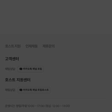
(예약 가능)
원데이클래스 (예약 가능)
호스트 지원
인재채용
제휴문의
ㅡ 수업 내용 ㅡ
고객센터
나만의 레터링이 담긴
채팅상담
:
카카오톡 채널 프립
프리저브드 플라워 리스만들기
(꽃 색감 선택가능)
호스트 지원센터
채팅상담
:
카카오톡 채널 프립호스트
운영시간: 평일/주말 10:00 - 17:00 (점심 : 12:00 - 13:00)