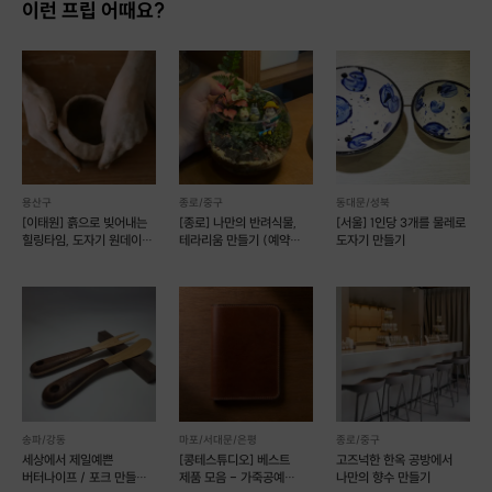
이런 프립 어때요?
용산구
종로/중구
동대문/성북
[이태원] 흙으로 빚어내는
[종로] 나만의 반려식물,
[서울] 1인당 3개를 물레로
힐링타임, 도자기 원데이
테라리움 만들기 (예약
도자기 만들기
클래스
가능)
송파/강동
마포/서대문/은평
종로/중구
세상에서 제일예쁜
[콩테스튜디오] 베스트
고즈넉한 한옥 공방에서
버터나이프 / 포크 만들기
제품 모음 - 가죽공예
나만의 향수 만들기