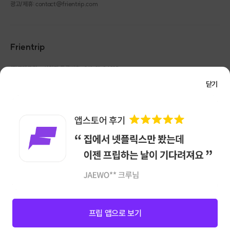
광고/제휴: contact@frientrip.com
Frientrip
㈜프렌트립
사업자 등록번호 : 261-81-04385
|
통신판매업신고번호 : 2016-서울성동-01088
닫기
대표 : 임수열
개인정보 관리 책임자 : 권용근
070-5175-6636
|
|
서울시 성동구 왕십리로 115 헤이그라운드 서울숲점 G704
㈜프렌트립은 통신판매중개자로서 거래당사자가 아니며, 호스트가 등록한 상품정보 및 거래에
대해 ㈜프렌트립은 일체의 책임을 지지 않습니다.
NICEPAY 안전거래 서비스 : 고객님의 안전거래를 위해 현금 결제 시, 저희 사이트에서 가입한
구매안전 서비스를 이용할 수 있습니다.
가입 확인
이용약관
개인정보 처리방침
앱 다운로드
프립 앱으로 보기