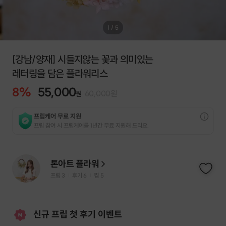
1
/
5
[강남/양재] 시들지않는 꽃과 의미있는
레터링을 담은 플라워리스
8
%
55,000
60,000
원
원
프립케어 무료 지원
프립 참여 시 프립케어를 1년간 무료 지원해 드리요.
톤아트 플라워
프립
3
후기 6
찜
5
|
|
신규 프립 첫 후기 이벤트