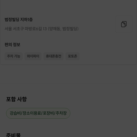
범정빌딩 지하1층
서울 서초구 마방로6길 13 (양재동, 범정빌딩)
편의 정보
주차 가능
와이파이
휴대폰충전
포토존
포함 사항
강습비/장소이용료/포장비/주차장
준비물