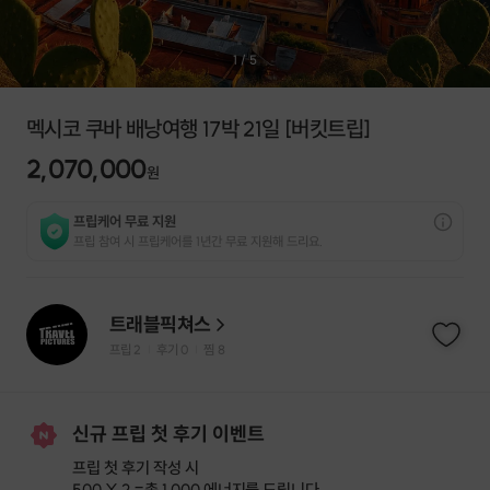
1
/
5
멕시코 쿠바 배낭여행 17박 21일 [버킷트립]
2,070,000
원
프립케어 무료 지원
프립 참여 시 프립케어를 1년간 무료 지원해 드리요.
트래블픽쳐스
프립
2
후기 0
찜
8
|
|
신규 프립 첫 후기 이벤트
프립 첫 후기 작성 시
500 X 2 =
총 1,000 에너지
를 드립니다.