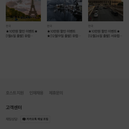
전국
전국
전국
★10만원 할인 이벤트★
★10만원 할인 이벤트
★10만원 할인 이벤트★
[1월6일 출발] 유럽
★[12월19일 출발] 유럽
[12월26일 출발] 서유럽
맥주여행 10박12일
소도시여행 14박16일
소도시여행 7박9일
호스트 지원
인재채용
제휴문의
고객센터
채팅상담
:
카카오톡 채널 프립