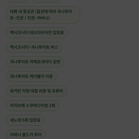
대륙 내 항공권 (옵션에 따라 과나후아
토-칸쿤 / 칸쿤-하바나)
멕시코시티 테오티우아칸 입장료
멕시코시티-과나후아토 버스
과나후아토 까예호네아다 공연
과나후아토 케이블카 이용
유카탄 차량 대절 비용 및 유류비
카리브해 스쿠버다이빙 2회
세노테 5회 입장료
아바나 올드카 투어