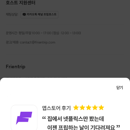
호스트 지원센터
채팅상담
:
카카오톡 채널 프립호스트
운영시간: 평일/주말 10:00 - 17:00 (점심 : 12:00 - 13:00)
광고/제휴: contact@frientrip.com
Frientrip
㈜프렌트립
사업자 등록번호 : 261-81-04385
|
통신판매업신고번호 : 2016-서울성동-01088
닫기
대표 : 임수열
개인정보 관리 책임자 : 권용근
070-5175-6636
|
|
서울시 성동구 왕십리로 115 헤이그라운드 서울숲점 G704
㈜프렌트립은 통신판매중개자로서 거래당사자가 아니며, 호스트가 등록한 상품정보 및 거래에
대해 ㈜프렌트립은 일체의 책임을 지지 않습니다.
NICEPAY 안전거래 서비스 : 고객님의 안전거래를 위해 현금 결제 시, 저희 사이트에서 가입한
구매안전 서비스를 이용할 수 있습니다.
가입 확인
이용약관
개인정보 처리방침