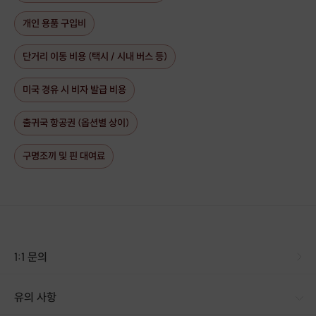
개인 용품 구입비
단거리 이동 비용 (택시 / 시내 버스 등)
미국 경유 시 비자 발급 비용
출귀국 항공권 (옵션별 상이)
구명조끼 및 핀 대여료
1:1 문의
유의 사항
[신청 시 유의사항] - 모집 인원이 6인 미만일 경우에는 상품가가 인상되거나 여행이 취소될 수 있습니다. - 호텔 2인 1실 or 3인 1실, 호스텔 다인실 기준입니다. - 혼자 예약하신 분도 성별에 맞추어 방을 배정해 드립니다.