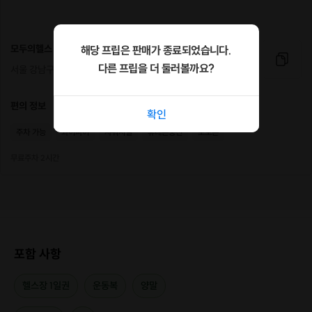
모두의헬스
해당 프립은 판매가 종료되었습니다.
다른 프립을 더 둘러볼까요?
서울 강남구 선릉로 428, 지하1층
편의 정보
확인
주차 가능
와이파이
샤워시설
휴대폰충전
포토존
무료주차 2시간
포함 사항
헬스장 1일권
운동복
양말