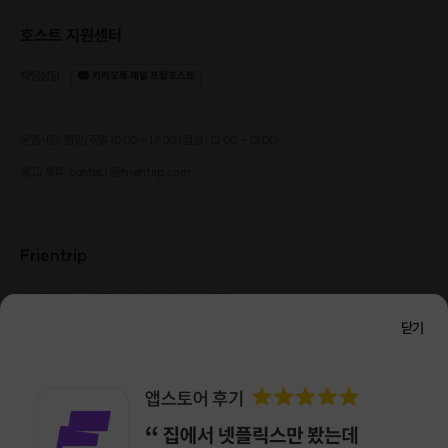
호스트 지원센터
채팅상담
:
카카오톡 채널 프립호스트
운영시간: 평일/주말 10:00 - 17:00 (점심 : 12:00 - 13:00)
광고/제휴: contact@frientrip.com
Frientrip
㈜프렌트립
사업자 등록번호 : 261-81-04385
|
통신판매업신고번호 : 2016-서울성동-01088
닫기
대표 : 임수열
개인정보 관리 책임자 : 권용근
070-5175-6636
|
|
서울시 성동구 왕십리로 115 헤이그라운드 서울숲점 G704
㈜프렌트립은 통신판매중개자로서 거래당사자가 아니며, 호스트가 등록한 상품정보 및 거래에
대해 ㈜프렌트립은 일체의 책임을 지지 않습니다.
NICEPAY 안전거래 서비스 : 고객님의 안전거래를 위해 현금 결제 시, 저희 사이트에서 가입한
구매안전 서비스를 이용할 수 있습니다.
가입 확인