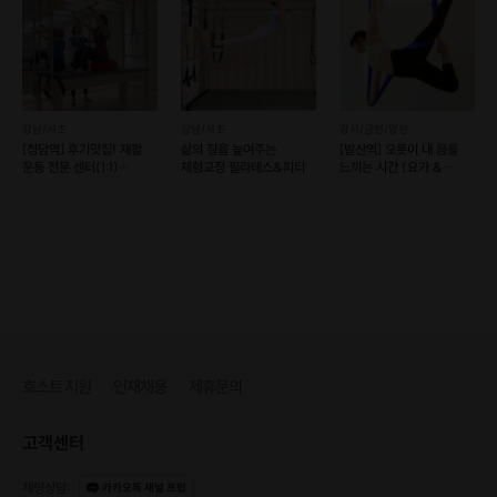
강남/서초
강남/서초
강서/금천/양천
[청담역] 후기맛집! 재활
삶의 질을 높여주는
[발산역] 오롯이 내 몸을
운동 전문 센터(1:1)
체형교정 필라테스&피티
느끼는 시간 (요가 &
(예약가능)
플라잉 요가)
호스트 지원
인재채용
제휴문의
고객센터
채팅상담
:
카카오톡 채널 프립