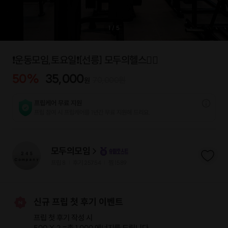
1
/
5
❗️운동모임,토요일❗️[선릉] 모두의헬스❤️‍🔥
50
%
35,000
70,000
원
원
프립케어 무료 지원
프립 참여 시 프립케어를 1년간 무료 지원해 드리요.
모두의모임
프립
8
후기 25754
찜
1589
|
|
신규 프립 첫 후기 이벤트
프립 첫 후기 작성 시
500 X 2 =
총 1,000 에너지
를 드립니다.