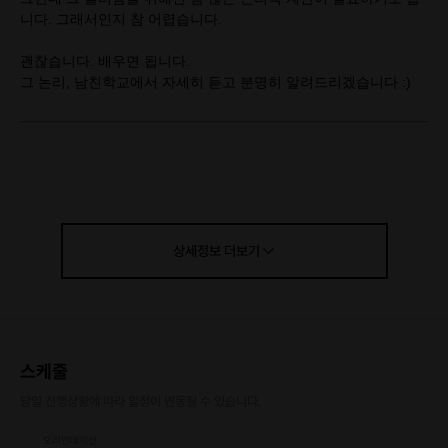
니다. 그래서인지 참 어렵습니다.
괜찮습니다. 배우면 됩니다.
그 논리, 남친학교에서 자세히 듣고 분명히 알려드리겠습니다 :)
🎯 이런 분들에게 강력하게 추천합니다
혹시
이런 생각해 본 남친
분들 계시나요?
상세정보
더보기
내 여친 정말 좋은데 가끔..
나만 노력하는 것 같아
왜 부족하다고 하는 걸까
감정적으로만 반응하는 것 같아
스케줄
당일 진행상황에 따라 일정이 변동될 수 있습니다.
혹시
이런 생각해 본 여친
분들 계시나요?
오리엔테이션