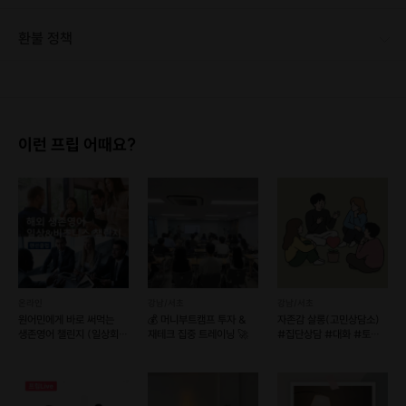
환불 정책
1. 결제 후 1시간 이내에는 무료 취소가 가능합니다. (단, 신청마감 이후 취소 시, 프립 진행 당일 결제 후 취소 시 취소 및 환불 불가) 2. 결제 후 1시간이 초과한 경우, 아래의 환불규정에 따라 취소수수료가 부과됩니다. - 신청마감 2일 이전 취소시 : 전액 환불 - 신청마감 1일 ~ 신청마감 이전 취소시 : 상품 금액의 50% 취소 수수료 배상 후 환불 - 신청마감 이후 취소시, 또는 당일 불참 : 환불 불가 ※ 다회권의 경우, 1회라도 사용시 부분 환불이 불가하며, 기간 내 호스트와 예약 확정 되지 않은 프립은 프립 에너지로 환불 됩니다. ※ 여행사 상품의 경우 상품 상세 페이지의 여행사 환불 규정이 우선 적용 됩니다. ※ 여행사 상품, 숙박, 이벤트 상품 등 객실, 버스 등 사전 예약 확정이 필요한 프립은 예약 확정 이후 신청마감일 이전이라도 취소 및 환불 불가합니다. ※ 취소 수수료는 신청 마감일을 기준으로 산정됩니다. ※ 신청 마감일은 무엇인가요? 호스트님들이 장소 대관, 강습, 재료 구비 등 프립 진행을 준비하기 위해, 프립 진행일보다 일찍 신청을 마감합니다. 환불은 진행일이 아닌 신청 마감일 기준으로 이루어집니다. 프립마다 신청 마감일이 다르니, 꼭 날짜와 시간을 확인 후 결제해주세요! : ) ※신청 마감일 기준 환불 규정 예시 - 프립 진행일 : 10월 27일 - 신청 마감일 : 10월 26일 10월 25일에 취소 할 경우, 신청마감일 1일 전에 해당하며 50%의 수수료가 발생합니다. [환불 신청 방법] 1. 해당 프립 결제한 계정으로 로그인 2. 마이프립 - 신청내역 or 결제내역 3. 취소를 원하는 프립 상세 정보 버튼 - 취소 ※ 결제 수단에 따라 예금주, 은행명, 계좌번호 입력
이런 프립 어때요?
온라인
강남/서초
강남/서초
원어민에게 바로 써먹는
💰 머니부트캠프 투자 &
자존감 살롱(고민상담소)
생존영어 챌린지 (일상회화
재테크 집중 트레이닝 🚀
#집단상담 #대화 #토크
비즈니스 포함)
#무해한모임