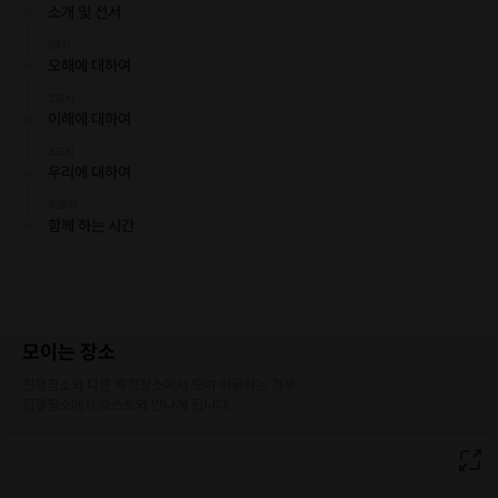
내 남친 진짜 좋은데 가끔..
소개 및 선서
1교시
말이 안통해
오해에 대하여
내 말은 잘 안들어줘
2교시
무슨 생각하는지 잘 모르겠어
이해에 대하여
3교시
왜 내 마음처럼 되지 않는 걸까요?
우리에 대하여
수료식
그럼에도 더 잘 사랑하고 싶은 분들, 고생 그만하고 남친학교로 오
함께 하는 시간
세요!
🙋노력할게 말만 말고, 남친학교 등록하자!
모이는 장소
💁‍♂️학교장 소개
진행장소와 다른 특정장소에서 모여 이동하는 경우

집결장소에서 호스트와 만나게 됩니다.
현재 서울에서 주로 대인관계에 대한 고민을 돕는 상담소를 운영
하고 있습니다.
특히 개별 연애 상담은 물론 커플 상담, 부부 상담
등 사랑하는 사람과의 관계에서 오는 이야기들을 주로 나누고 고
민합니다.