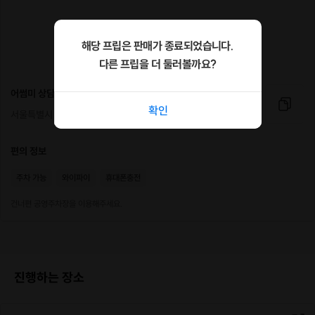
-연애 상담소 최상위 평가(누적 2천+/평점 4.9)
-심리상담사협회 공인 1급 상담사
해당 프립은 판매가 종료되었습니다.
-심리상담사협회 협회원
다른 프립을 더 둘러볼까요?
-한국 MBTI 연구소 공식 강사
-성격유형 및 갈등관리 전공
어썸미 상담소
확인
서울특별시 영등포구 당산로24길 5, B01호
*아래 링크를 통해 연애 상담 활동 내용 및 후기 등을 확인하실 수 있습니다.
👉
프립 연애 상담 페이지
편의 정보
📚 프로그램 안내
주차 가능
와이파이
휴대폰충전
-OT: 교장소개, 학생선서 (왜 남친학교일까?)
건너편 공영주차장을 이용해주세요.
"이 시간 만큼은 초긍정 마인드로 최선을 다합니다"
-1교시: 우리가 오해 한 것들 (팩폭 직강)
"왜 나만?" 남자친구라는 무게에 눌린 억울한 오해들
진행하는 장소
-2교시: 우리가 이해 할 것들 (진심 해독)
"왜 너만?" 여자친구라는 상대에 대한 세밀한 이해들