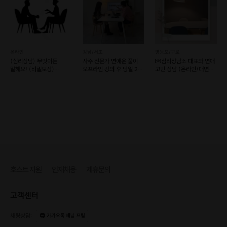
온라인
강남/서초
영등포/구로
(심리상담) 무엇이든
사주 전문가 연애운 풀이
💌심리상담소 대표와 연애
말해요! (비밀보장)
오프라인 강의 후 당일 2명
고민 상담 (온라인/대면
(비대면)
온라인 매칭
가능)
호스트 지원
인재채용
제휴문의
고객센터
채팅상담
:
카카오톡 채널 프립