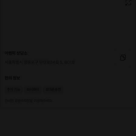
-3교시: 우리니까 가능한 것들 (실전 솔루션)
우리에게 맞는 것으로 서로 더 잘 사랑할 수 있는 방법
-수료식: 우리가 할 수 있는 세가지 말
여자친구에게/남자친구에게 말해주기
*프로그램의 저작권 보호를 위해 상세한 설명을 드리지 못하는 점
어썸미 상담소
양해부탁드립니다.
서울특별시 영등포구 당산로24길 5, B01호
편의 정보
🙋억울하게 참지 말고, 남친학교 등록하자!
주차 가능
와이파이
휴대폰충전
🗓️겨울 남친 학교 일정(1기)
건너편 공영주차장을 이용해주세요.
-일정: 2026년
1월 3일(토) 낮 12시 / 1월 4일(일) 낮 12시
(3시간)
중 택 1
-대상: 미혼 직장인 커플
*남친학교는 두 분 모두 함께 오시는 프로그램입니다.