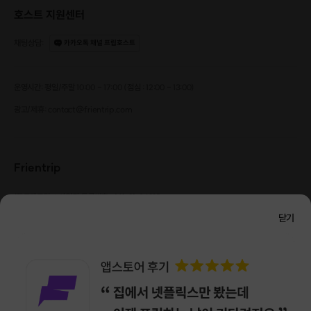
호스트 지원센터
채팅상담
:
카카오톡 채널 프립호스트
운영시간: 평일/주말 10:00 - 17:00 (점심 : 12:00 - 13:00)
광고/제휴: contact@frientrip.com
Frientrip
㈜프렌트립
사업자 등록번호 : 261-81-04385
|
통신판매업신고번호 : 2016-서울성동-01088
닫기
대표 : 임수열
개인정보 관리 책임자 : 권용근
070-5175-6636
|
|
서울시 성동구 왕십리로 115 헤이그라운드 서울숲점 G704
㈜프렌트립은 통신판매중개자로서 거래당사자가 아니며, 호스트가 등록한 상품정보 및 거래에
대해 ㈜프렌트립은 일체의 책임을 지지 않습니다.
NICEPAY 안전거래 서비스 : 고객님의 안전거래를 위해 현금 결제 시, 저희 사이트에서 가입한
구매안전 서비스를 이용할 수 있습니다.
가입 확인
이용약관
개인정보 처리방침