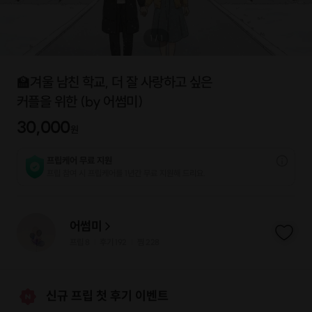
1
/
1
🏫겨울 남친 학교, 더 잘 사랑하고 싶은
커플을 위한 (by 어썸미)
30,000
원
프립케어 무료 지원
프립 참여 시 프립케어를 1년간 무료 지원해 드리요.
어썸미
프립
8
후기 192
찜
228
|
|
신규 프립 첫 후기 이벤트