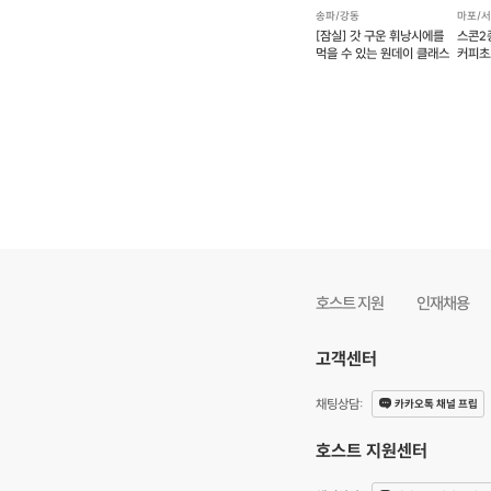
송파/강동
마포/
[잠실] 갓 구운 휘낭시에를
스콘2
먹을 수 있는 원데이 클래스
커피초
만들기
호스트 지원
인재채용
고객센터
채팅상담
:
카카오톡 채널 프립
호스트 지원센터