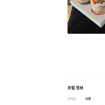
프립 정보
난이도
보통