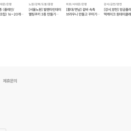
서대문/은평
노원/강북/도봉/중랑
마포/서대문/은평
강서/금천/양천
종 (플레인/
[서울노원] 발렌타인데이
[홍대/연남] 겉바 속촉
[강서,양천] 앙금플
코칩) 16~20개
멜팅쿠키 3종 만들기
브라우니 만들고 꾸미기
떡케이크 원데이클
(18개)
원데이 클래스
(앙그미아)
제휴문의