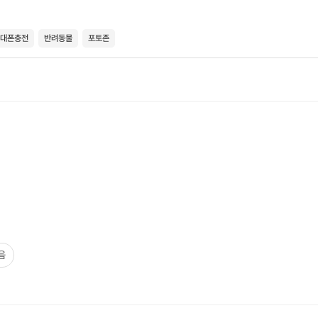
대폰충전
반려동물
포토존
음