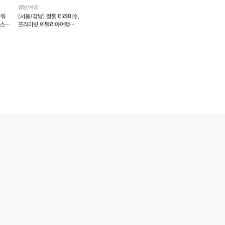
강남/서초
라워
[서울/강남] 정통 티라미수,
래스
프라이빗 이탈리아여행
베이킹클래스