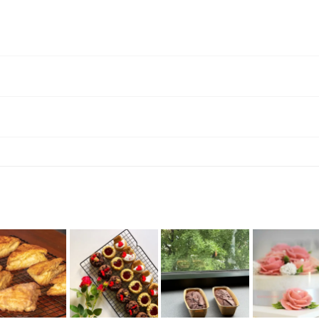
에너지로 환불 됩니다. [환불 신청 방법] 1. 해당 프립 결제한 계정으로 로그인 2. 마이프립 - 신청내역 or 결제내역