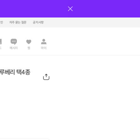
그인
자주 묻는 질문
공지사항
드
메시지
찜
마이
블루베리 택4종