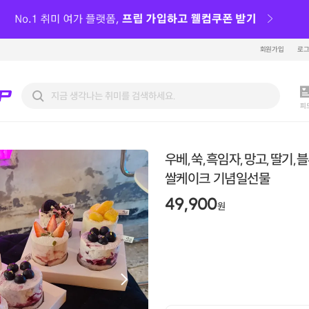
회원가입
로
피
우베,쑥,흑임자,망고,딸기,
쌀케이크 기념일선물
49,900
원