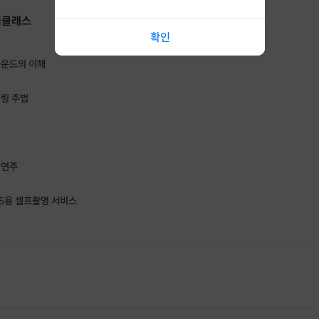
이클래스
확인
 혜택
사운드의 이해
춘 맞춤 피드백
제공
 환경(전문 음악 스튜디오)에서 수업 진행
거링 주법
 적용할 수 있는
연습 루틴 가이드 제공
인업뮤직아카데미 정규 과정 상담
가능
택 사항입니다 😊)
 연주
NS용 셀프촬영 서비스