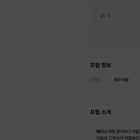
0
프립 정보
난이도
매우쉬움
프립 소개
베이스기타
생각보다 어렵
리듬과 그루브의 역할부터