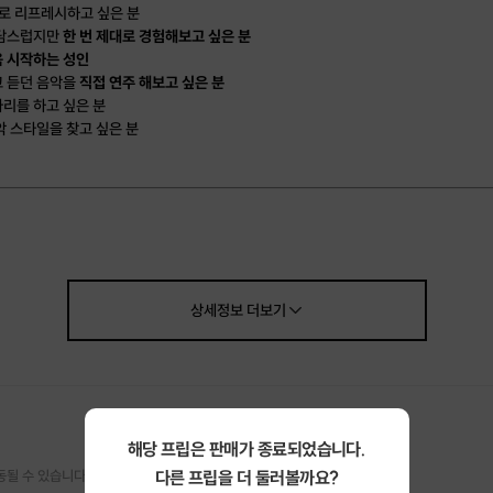
으로 리프레시하고 싶은 분
부담스럽지만
한 번 제대로 경험해보고 싶은 분
 시작하는 성인
 듣던 음악을
직접 연주 해보고 싶은 분
리를 하고 싶은 분
악 스타일을 찾고 싶은 분
정
레이킹 & 현재 수준 체크
상세정보
더보기
운드의 이해
 자세 코칭
레이즈 실전 연습
먼스 촬영 서비스
& 연습 방향 제안
해당 프립은 판매가 종료되었습니다.
’
을 가장 중요하게 생각합니다.
다른 프립을 더 둘러볼까요?
동될 수 있습니다.