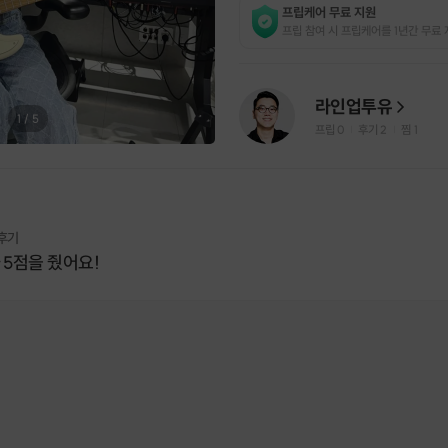
프립케어 무료 지원
프립 참여 시 프립케어를 1년간 무료 
라인업투유
1
/
5
프립
0
후기 2
찜
1
|
|
 후기
 5점을 줬어요!