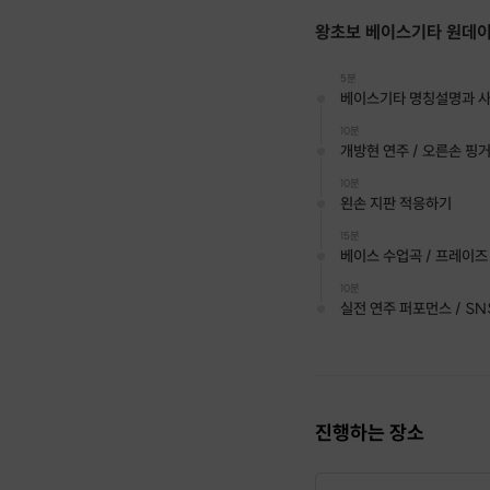
왕초보 베이스기타 원데
⭐ 특별한 클래스
5분
베이스기타 명칭설명과 
개인 수준에 맞
10분
실제 음악 작업
개방현 연주 / 오른손 핑
클래스 이후에도
10분
원하실 경우
라
왼손 지판 적응하기
(강요 없이, 선
15분
베이스 수업곡 / 프레이즈
10분
실전 연주 퍼포먼스 / S
진행하는 장소