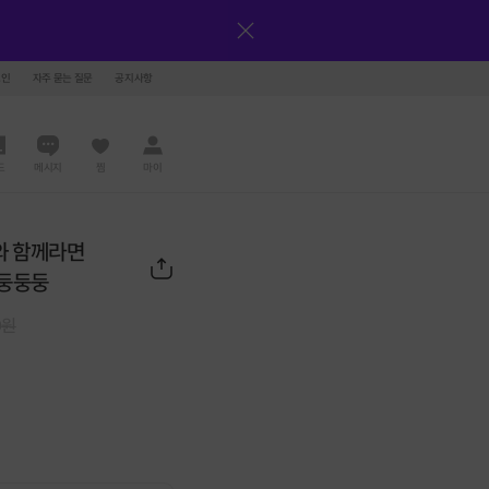
그인
자주 묻는 질문
공지사항
드
메시지
찜
마이
와 함께라면
 둥둥둥
0
원