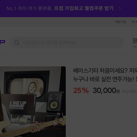
회원가입
로
피
베이스기타 처음이세요? 저
누구나 바로 실전 연주가능!
25
%
30,000
40,00
원