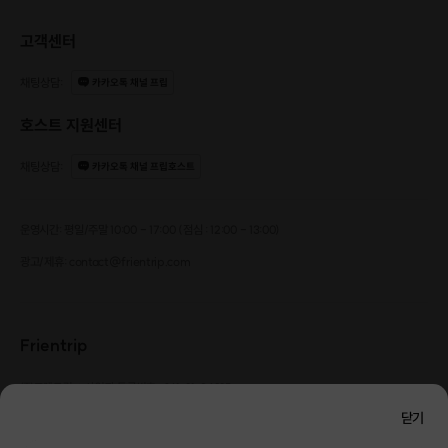
고객센터
채팅상담
:
카카오톡 채널 프립
호스트 지원센터
올해
ㅋ크리스마스는
ㅋ케빈도,
채팅상담
:
카카오톡 채널 프립호스트
ㅋ케익먹으며 가족들과 보내는것도
좋지만~ᩚ
운영시간: 평일/주말 10:00 - 17:00 (점심 : 12:00 - 13:00)
광고/제휴: contact@frientrip.com
Frientrip
올해가 가기전에 소중한 인연을 만들어 보는건 어떨까요?
㈜프렌트립
사업자 등록번호 : 261-81-04385
|
통신판매업신고번호 : 2016-서울성동-01088
닫기
대표 : 임수열
개인정보 관리 책임자 : 권용근
070-5175-6636
|
|