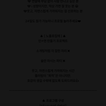
🩶 연말에 부담 없이 사람 만나고 싶은 분
🩶 i 성향이지만, 막상 가면 잘 웃는 분 😁
🩶웃고, 자연스럽게 가까워지는 걸 선호하는 분
24일도 참가 가능하니 프로필 눌러주세요❤️
🎄 [ 노홀로집에 ] 🎄
인+연 만들기 프로젝트
소개팅처럼 각 잡힌 자리 ❌
술만 마시는 파티 ❌
웃고, 자연스럽게 가까워지는 시간
플러팅이 “목적”은 아니지만,
호감이 생길 수밖에 없도록 도와드려요👍
ㅡㅡㅡㅡㅡㅡㅡㅡㅡㅡㅡㅡㅡㅡㅡㅡㅡㅡㅡㅡㅡㅡㅡㅡㅡㅡㅡㅡㅡㅡㅡ
🎄 프로그램 구성
(pit-a-pat detail)