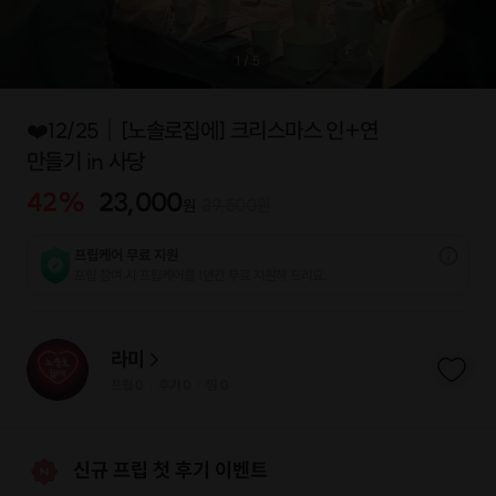
1
/
5
❤️12/25｜[노솔로집에] 크리스마스 인+연
만들기 in 사당
42
%
23,000
39,500
원
원
프립케어 무료 지원
프립 참여 시 프립케어를 1년간 무료 지원해 드리요.
라미
프립
0
후기 0
찜
0
|
|
신규 프립 첫 후기 이벤트