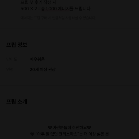
프립 첫 후기 작성 시
500 X 2 =
총 1,000 에너지
를 드립니다.
에너지는 프립 구매 시 현금처럼 사용하실 수 있습니다.
프립 정보
난이도
매우쉬움
연령
20세 이상 권장
프립 소개
🩶이런분들께 추천해요🩶
🩶 “아무 일 없던 크리스마스”는 더 이상 싫은 분