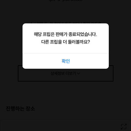
🎄 i 성향 도, 첫 참가자들도 부담스럽지 않도록
점.점. 친해질 수 밖에 없는 컨텐츠
해당 프립은 판매가 종료되었습니다.
다른 프립을 더 둘러볼까요?
1️⃣ 아이스브레이킹
어색한 지금을 아이스브레이킹
확인
2️⃣ 나를 맞춰봐
상세정보
더보기
직업·나이 공개 ❌
그냥 소개는 재미없잖아요?
궁금해질 수밖에 없는 방식으로 시작해요
3️⃣ pit a pat book
진행하는 장소
호스트가 만든 pit-a-pat북으로
두근두근💓
다른 테이블도 알아보기!