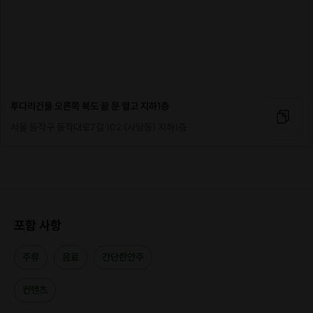
4️⃣ pap마블
본격 친해지기 컨텐츠👍
5️⃣ 🎁
개별&단체게임으로
투다리건물 오른쪽 복도 끝 문 열고 지하1층
크리스마스선물 획득하기!
서울 동작구 동작대로7길 102 (사당동) 지하1층
➕➕2차 추가 진행
🎄 2차는 좀 더 두근거리며,
가까워지는 시간!
포함 사항
(희망자에 한해 2차 진행)
호감이 가는 상대가 있다면
주류
음료
간단한안주
지금 이시간을 활용해보자구요😚😚
나홀로집에 다시보기는 이제 그만☺️
컨텐츠