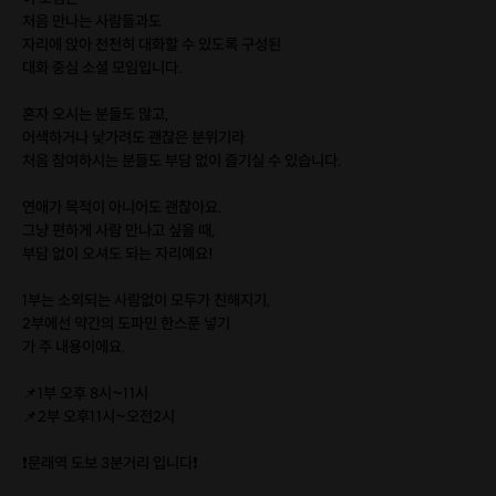
처음 만나는 사람들과도
자리에 앉아 천천히 대화할 수 있도록 구성된
대화 중심 소셜 모임입니다.
혼자 오시는 분들도 많고,
어색하거나 낯가려도 괜찮은 분위기라
처음 참여하시는 분들도 부담 없이 즐기실 수 있습니다.
연애가 목적이 아니어도 괜찮아요.
그냥 편하게 사람 만나고 싶을 때,
부담 없이 오셔도 되는 자리예요!
1부는 소외되는 사람없이 모두가 친해지기,
2부에선 약간의 도파민 한스푼 넣기
가 주 내용이에요.
📌1부 오후 8시~11시
📌2부 오후11시~오전2시
❗️문래역 도보 3분거리 입니다❗️