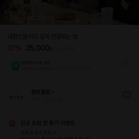
1
/
5
내향인들끼리 깊게 연결되는 밤
13
%
35,000
40,000
원
원
프립케어 무료 지원
프립 참여 시 프립케어를 1년간 무료 지원해 드리요.
행운클럽
프립
0
후기 0
찜
1
|
|
신규 프립 첫 후기 이벤트
프립 첫 후기 작성 시
500 X 2 =
총 1,000 에너지
를 드립니다.