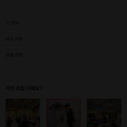
1:1 문의
유의 사항
환불 정책
1. 결제 후 1시간 이내에는 무료 취소가 가능합니다. (단, 신청마감 이후 취소 시, 프립 진행 당일 결제 후 취소 시 취소 및 환불 불가) 2. 결제 후 1시간이 초과한 경우, 아래의 환불규정에 따라 취소수수료가 부과됩니다. - 신청마감 2일 이전 취소시 : 전액 환불 - 신청마감 1일 ~ 신청마감 이전 취소시 : 상품 금액의 50% 취소 수수료 배상 후 환불 - 신청마감 이후 취소시, 또는 당일 불참 : 환불 불가 ※ 다회권의 경우, 1회라도 사용시 부분 환불이 불가하며, 기간 내 호스트와 예약 확정 되지 않은 프립은 프립 에너지로 환불 됩니다. ※ 여행사 상품의 경우 상품 상세 페이지의 여행사 환불 규정이 우선 적용 됩니다. ※ 여행사 상품, 숙박, 이벤트 상품 등 객실, 버스 등 사전 예약 확정이 필요한 프립은 예약 확정 이후 신청마감일 이전이라도 취소 및 환불 불가합니다. ※ 취소 수수료는 신청 마감일을 기준으로 산정됩니다. ※ 신청 마감일은 무엇인가요? 호스트님들이 장소 대관, 강습, 재료 구비 등 프립 진행을 준비하기 위해, 프립 진행일보다 일찍 신청을 마감합니다. 환불은 진행일이 아닌 신청 마감일 기준으로 이루어집니다. 프립마다 신청 마감일이 다르니, 꼭 날짜와 시간을 확인 후 결제해주세요! : ) ※신청 마감일 기준 환불 규정 예시 - 프립 진행일 : 10월 27일 - 신청 마감일 : 10월 26일 10월 25일에 취소 할 경우, 신청마감일 1일 전에 해당하며 50%의 수수료가 발생합니다. [환불 신청 방법] 1. 해당 프립 결제한 계정으로 로그인 2. 마이프립 - 신청내역 or 결제내역 3. 취소를 원하는 프립 상세 정보 버튼 - 취소 ※ 결제 수단에 따라 예금주, 은행명, 계좌번호 입력
이런 프립 어때요?