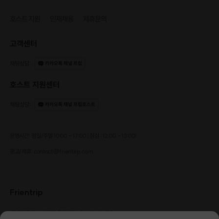
호스트 지원
인재채용
제휴문의
고객센터
채팅상담
:
카카오톡 채널 프립
호스트 지원센터
채팅상담
:
카카오톡 채널 프립호스트
운영시간: 평일/주말 10:00 - 17:00 (점심 : 12:00 - 13:00)
광고/제휴: contact@frientrip.com
Frientrip
㈜프렌트립
사업자 등록번호 : 261-81-04385
|