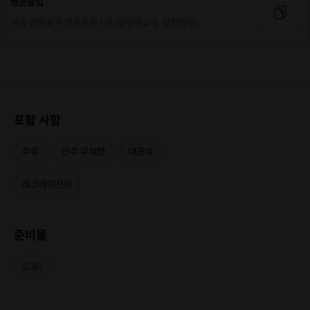
행운클럽
서울 영등포구 영등포로 118 (당산동2가, 성지빌딩)
포함 사항
주류
안주 무제한
대관비
레크레이션비
준비물
없음!