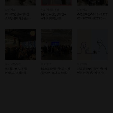
강남/서초
마포/서대문/은평
강남/서초
96-87년생로테이션
[홍대]🔥진정성모임🔥
☘️연휴특집☘️8.15~8.17❣️
소개팅 분위기좋은곳
6대6에세이팅👩‍❤️
02-90❣️99-87❣️96-
일대일 대화커피모임 강남
결혼커플탄생!
86❣️
선릉역
강서/금천/양천
종로/중구
동작/관악
‼️초특가💋AI매칭]
[토크블라썸] 만남의 시작,
사당,종로❤️검증된 진정성
야장느낌 프리미엄
결혼까지 16대16 로테이션
있는 인연(첫인상,매칭)
와인파티💕
소개팅
소셜이음❤️슈퍼호스트
럭셔리No.1분위기💯