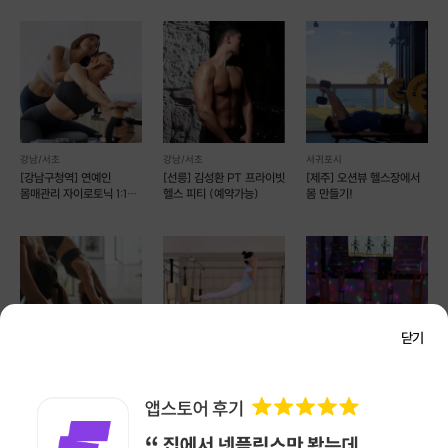
강남/서초
강남/서초
서귀포시
[강남구청역] 연예인
[선릉] 김성환 PT 프라이빗
[제주] 오션뷰 헬스장에서
몸매관리 자이로토닉 1:1
헬스 피티 (예약가능)
몸 만들기!
개인 레슨
닫기
마포/서대문/은평
강남/서초
마포/서대문/은평
[신촌] 주말 아침을 여는
삶의 질을 높여주는
[마포] 어서와 점핑제이!
요가 원데이 클래스 (예약
체형교정 필라테스&피티
(예약 가능)
가능/후기 이벤트)