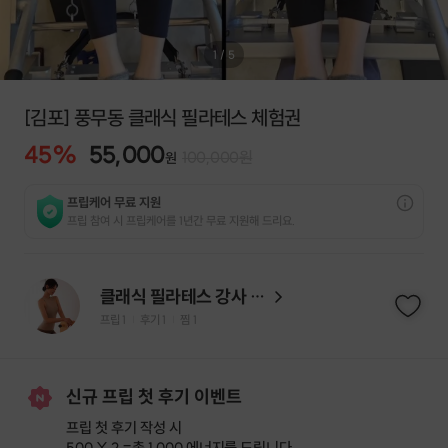
1
/
5
[김포] 풍무동 클래식 필라테스 체험권
45
%
55,000
100,000
원
원
프립케어 무료 지원
프립 참여 시 프립케어를 1년간 무료 지원해 드리요.
클래식 필라테스 강사 이현
프립
1
후기 1
찜
1
|
|
신규 프립 첫 후기 이벤트
프립 첫 후기 작성 시
500 X 2 =
총 1,000 에너지
를 드립니다.