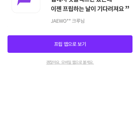
프립 앱으로 보기
호스트 지원
인재채용
제휴문의
참여하기
0
괜찮아요. 모바일 웹으로 볼게요.
고객센터
채팅상담
:
카카오톡 채널 프립
호스트 지원센터
채팅상담
:
카카오톡 채널 프립호스트
운영시간: 평일/주말 10:00 - 17:00 (점심 : 12:00 - 13:00)
광고/제휴: contact@frientrip.com