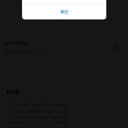
확인
배디스트 라운지
대구 중구 동성로4길 28-9
준비물
복장 에티켓 - 남성분의 경우 자켓에 셔
츠 OR 티/여성분의 경우 원피스 & 구두
등 <파티에 걸맞은 포멀한 의상을 착용
해주세요> 후드티/모자 등 걸맞지 않은