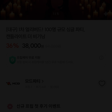
1
/
5
[대구] 1차 얼리버드! 100명 규모 싱글 파티,
캔들라이트 더 비기닝
36
%
38,000
59,000
원
원
프립케어 무료 지원
프립 참여 시 프립케어를 1년간 무료 지원해 드리요.
모드파티
프립
7
후기 447
찜
1058
|
|
신규 프립 첫 후기 이벤트