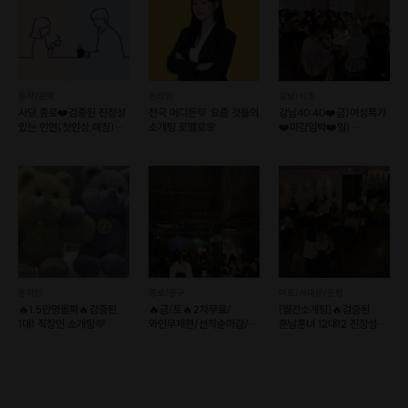
동작/관악
온라인
강남/서초
사당,종로❤️검증된 진정성
전국 어디든💛 요즘 것들의
강남40:40❤️금)여성특가
있는 인연(첫인상,매칭)
소개팅 로멜로🌸
❤️마감임박❤️일)
소셜이음❤️슈퍼호스트
인기남녀특집🔥실시간명단
🔥
온라인
종로/중구
마포/서대문/은평
🔥1.5만명돌파🔥검증된
🔥금/토🔥2차무료/
[월간소개팅]🔥검증된
1대1 직장인 소개팅💜
와인무제한/선착순마감/
훈남훈녀 12대12 진정성
빠른신청🍷
있는 로테이션 소개팅
후기1등렛츠밋업