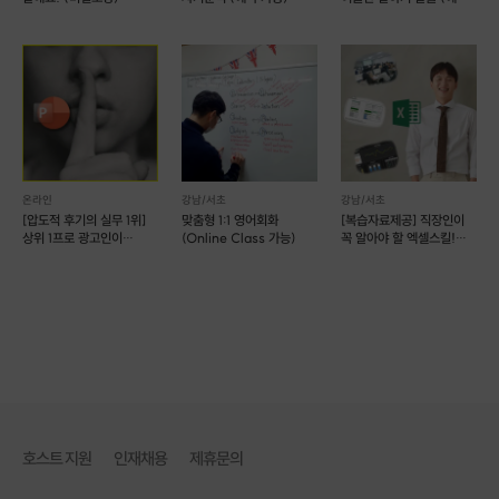
(비대면)
가능)
온라인
강남/서초
강남/서초
[압도적 후기의 실무 1위]
맞춤형 1:1 영어회화
[복습자료제공] 직장인이
상위 1프로 광고인이
(Online Class 가능)
꼭 알아야 할 엑셀스킬!
알려주는, PPT신공
(예약 가능)
호스트 지원
인재채용
제휴문의