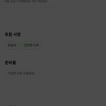
서울 강남구 테헤란로 318 (역삼동)
포함 사항
강습비
간단한 다과
준비물
가입한 모든 보험증권