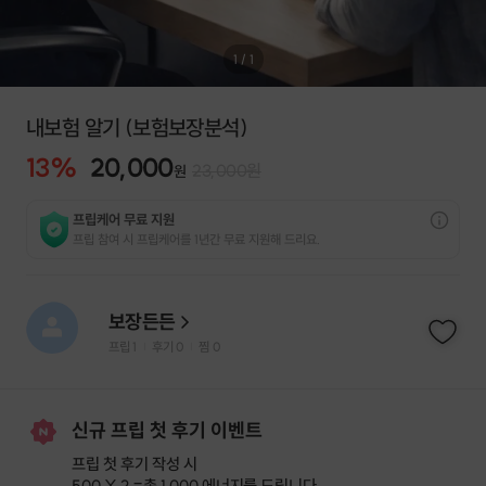
1
/
1
내보험 알기 (보험보장분석)
13
%
20,000
23,000
원
원
프립케어 무료 지원
프립 참여 시 프립케어를 1년간 무료 지원해 드리요.
보장든든
프립
1
후기 0
찜
0
|
|
신규 프립 첫 후기 이벤트
프립 첫 후기 작성 시
500 X 2 =
총 1,000 에너지
를 드립니다.