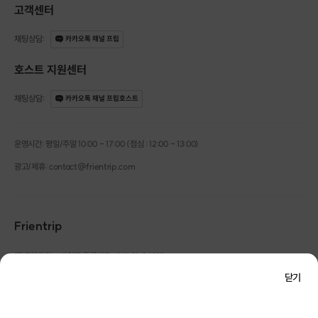
고객센터
채팅상담
:
카카오톡 채널 프립
호스트 지원센터
채팅상담
:
카카오톡 채널 프립호스트
운영시간: 평일/주말 10:00 - 17:00 (점심 : 12:00 - 13:00)
광고/제휴: contact@frientrip.com
Frientrip
㈜프렌트립
사업자 등록번호 : 261-81-04385
|
통신판매업신고번호 : 2016-서울성동-01088
닫기
대표 : 임수열
개인정보 관리 책임자 : 권용근
070-5175-6636
|
|
서울시 성동구 왕십리로 115 헤이그라운드 서울숲점 G704
㈜프렌트립은 통신판매중개자로서 거래당사자가 아니며, 호스트가 등록한 상품정보 및 거래에