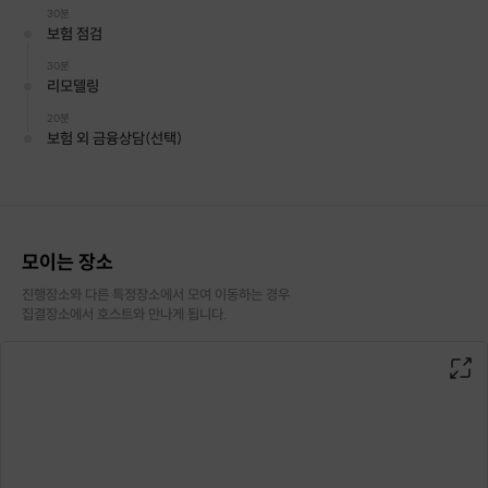
30분
보험 점검
30분
리모델링
20분
보험 외 금융상담(선택)
모이는 장소
진행장소와 다른 특정장소에서 모여 이동하는 경우

📌 참가자들이 실제로 하는 질문들
집결장소에서 호스트와 만나게 됩니다.
1️⃣
보험은 많은데, 왜 나는 항상 불안할까요?
2️⃣
지금 내 보험, 잘 들어둔 건지 확인받을 수 있나요?
3️⃣
설계사가 리모델링 하자는데, 바꿔야 하는 건가요?
4️⃣
갱신형 보험, 나중에 얼마나 오르는 건가요?
5️⃣
보험이 겹친다는데, 뭐가 겹친다는 거죠?
6️⃣
보험을 줄이고 싶은데, 뭘 빼도 되는지 모르겠어요.