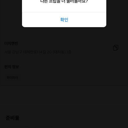
다른 프립을 더 둘러볼까요?
확인
첫 번째 주인공을 기다립니다
더치앤빈
서울 강남구 테헤란로114길 20 (대치동) 1층
Join our first story
편의 정보
와이파이
✦ 가벼운 마음으로 오세요
멋진 옷, 완벽한 멘트가 없어도 좋습니다.
그저 누군가와 대화하고 싶은 그 예쁜 마음만 가져오세요.
준비물