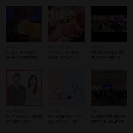
종로/중구
마포/서대문/은평
성남/분당
🩷리뉴얼마지막할인🩷
[파티시그널]🔥검증된
[강남,판교,광교][소개팅,
[을지로] 다 떠먹여주는
훈남훈녀🔥와인파티
미팅]멜로우데이(서울,
퇴근후 소개팅
+소개팅 [홍대]
경기)
마포/서대문/은평
동작/관악
종로/중구
🍑라인업공개🍑 남녀1자리
사당,종로❤️검증된 진정성
[토크블라썸] 만남의 시작,
💕 10대10 고품격
있는 인연(첫인상,매칭)
결혼까지 16대16 로테이션
가치관소개팅
소셜이음❤️슈퍼호스트
소개팅