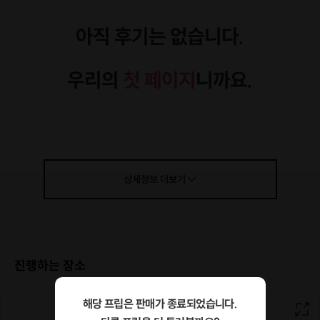
아직 후기는 없습니다.
우리의
첫 페이지
니까요.
수많은 인연의 결실을 지켜보아 온 매칭 전문가로서 고민했습니다.
"왜 가장 설레어야 할 첫 만남이 이토록 어색하고 힘들까?"
상세정보
더보기
화려한 광고나 수많은 후기보다 더 중요한 것은
한 사람 한 사람을 향한
진정성 있는 설계
라고 믿습니다.
조금은 서툴러도 괜찮습니다.
진행하는 장소
그 어색함이 기분 좋은 설렘이 될 수 있도록,
전문가의 마음을 담아 아주 세심하게 준비했습니다.
해당 프립은 판매가 종료되었습니다.