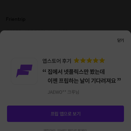
Frientrip
㈜프렌트립
사업자 등록번호 : 261-81-04385
|
통신판매업신고번호 : 2016-서울성동-01088
닫기
대표 : 임수열
개인정보 관리 책임자 : 권용근
070-5175-6636
|
|
서울시 성동구 왕십리로 115 헤이그라운드 서울숲점 G704
㈜프렌트립은 통신판매중개자로서 거래당사자가 아니며, 호스트가 등록한 상품정보 및 거래에
대해 ㈜프렌트립은 일체의 책임을 지지 않습니다.
NICEPAY 안전거래 서비스 : 고객님의 안전거래를 위해 현금 결제 시, 저희 사이트에서 가입한
구매안전 서비스를 이용할 수 있습니다.
가입 확인
이용약관
개인정보 처리방침
앱 다운로드
프립 앱으로 보기
신청마감
4
괜찮아요. 모바일 웹으로 볼게요.