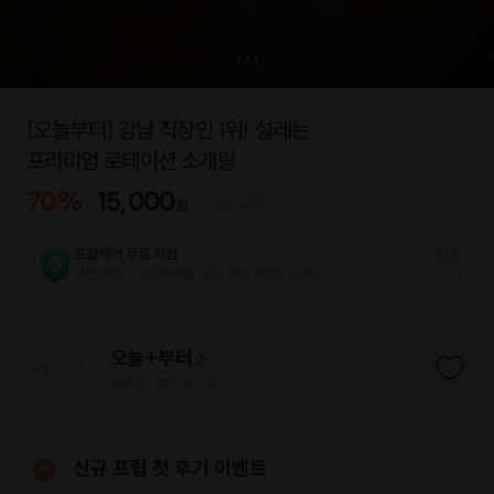
1
/
1
[오늘부터] 강남 직장인 1위! 설레는
프리미엄 로테이션 소개팅
70
%
15,000
50,000
원
원
프립케어 무료 지원
프립 참여 시 프립케어를 1년간 무료 지원해 드리요.
오늘+부터
프립
0
후기 0
찜
0
|
|
신규 프립 첫 후기 이벤트