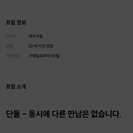
프립 정보
난이도
매우쉬움
연령
20세 이상 권장
사용기간
구매일로부터
90
일
프립 소개
단둘 - 동시에 다른 만남은 없습니다.