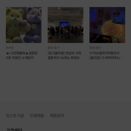
럭셔리No.1분위기💯
5️⃣ 관계 지속 또는 종료 선택
※ 모든 과정은 참여자 보호와 존중을 최우선으로 운영됩니다.
참여 비용 안내
온라인
종로/중구
종로/중구
💰 참여비 5,000원
🔥1.5만명돌파🔥검증된
[토크블라썸] 만남의 시작,
🩷리뉴얼마지막할인🩷
1대1 직장인 소개팅💜
결혼까지 16대16 로테이션
[을지로] 다 떠먹여주는
※ 본 프로그램은 현재 소규모로 운영되며, 진지한 참여 의사를 확인하기 위해
소개팅
퇴근후 소개팅
최소한의 참여비만 받고 있습니다.
※ 관계가 종료될 때까지 추가 비용은 발생하지 않습니다.
※ 매칭이 이루어지지 않을 경우, 참여비는 전액 환불됩니다.
호스트 지원
인재채용
제휴문의
참여 전 꼭 확인해 주세요
고객센터