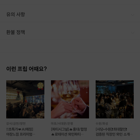
서로를 이해하기 위한 대화 가이드로 시작합니다.
유의 사항
4️⃣ 명확한 선택
환불 정책
관계가 이어질지, 종료할지는
1. 결제 후 14일 이내 취소 시 : 전액 환불 (단, 결제 후 14일 이내라도 호스트와 프립 진행일 예약 확정 후 환불 불가) 2. 결제 후 14일 이후 취소 시 : 환불 불가 ※ 상품의 유효기간 만료 시 연장은 불가하며, 기간 내 호스트와 예약 확정 되지 않은 프립은 프립 에너지로 환불 됩니다. ※ 환불된 에너지의 유효기간은 지급일로부터 180일이며, 유효기간 종료 후 기간연장 및 환불이 불가합니다. ※ 배송상품의 경우 배송 준비 전 전액 환불 가능, 배송 준비 후 환불 불가 합니다. ※ 다회권의 경우, 1회라도 사용시 부분 환불이 불가하며, 기간 내 호스트와 예약 확정 되지 않은 프립은 프립 에너지로 환불 됩니다. [환불 신청 방법] 1. 해당 프립 결제한 계정으로 로그인 2. 마이프립 - 신청내역 or 결제내역
참여자가 직접 선택합니다.
애매한 잠수나 무응답은 허용되지 않습니다.
이런 프립 어때요?
진행 절차
1️⃣
프립 신청 후, 사전 질문지 작성
2️⃣
운영자가 직접 1:1 후보 제안
3️⃣
상호 동의 시 연결
강서/금천/양천
마포/서대문/은평
수원/화성
‼️초특가💋AI매칭]
[파티시그널]🔥홍대/합정
[사당•수원]❗️최대할인❗️
4️⃣
대화 가이드에 따른 만남 진행
야장느낌 프리미엄
🔥로테이션 와인파티
검증된 직장인 와인 소개팅
와인파티💕
+소개팅
💕매주 금/토💕