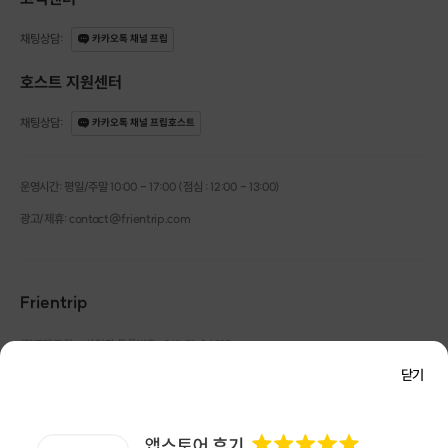
▶︎ 단둘은 연애 성공이나 결혼을 보장하지 않습니다.
채팅상담
:
카카오톡 채널 프립
▶︎ 가벼운 만남, 단기적인 호기심 목적의 참여는 제한됩니다.
호스트 지원센터
▶︎ 상대를 평가하거나 소비하는 태도는 허용되지 않습니다.
채팅상담
:
카카오톡 채널 프립호스트
▶︎ 모든 참여자는 서로를 존중할 책임이 있습니다.
운영시간: 평일/주말 10:00 - 17:00 (점심 : 12:00 - 13:00)
광고/제휴: contact@frientrip.com
단둘이 지키는 약속
1️⃣
동시에 여러 명과 연결되지 않습니다.
Frientrip
2️⃣
명확하지 않은 종료는 허용되지 않습니다.
㈜프렌트립
사업자 등록번호 : 261-81-04385
|
통신판매업신고번호 : 2016-서울성동-01088
3️⃣
참여자의 정보는 매칭 목적 외에 사용되지 않습니다.
닫기
대표 : 임수열
개인정보 관리 책임자 : 권용근
070-5175-6636
|
|
서울시 성동구 왕십리로 115 헤이그라운드 서울숲점 G704
4️⃣
모든 과정은 운영 기준에 따라 관리됩니다.
㈜프렌트립은 통신판매중개자로서 거래당사자가 아니며, 호스트가 등록한 상품정보 및 거래에
대해 ㈜프렌트립은 일체의 책임을 지지 않습니다.