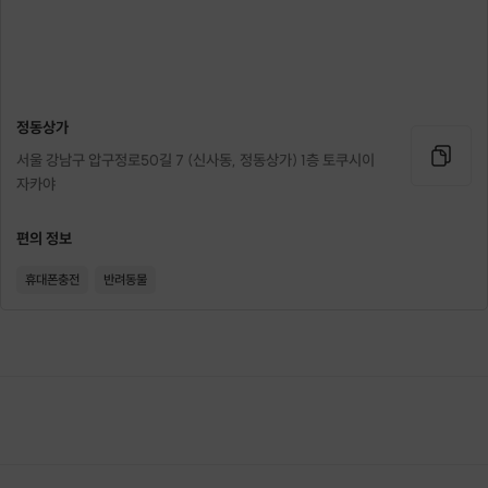
자리는 1시간에 1번씩 이동합니다.
다양한 사람들과 다양한 얘기를 할 수 있는 기회를 :)
정동상가
*
서울 강남구 압구정로50길 7 (신사동, 정동상가) 1층 토쿠시이
제공 메뉴 안주 : 한돈 떡갈비,떡볶이 떡갈비,가라아게 치킨 (4인 테이블 기
자카야
준)
편의 정보
음료: 소주,맥주,사케 골라서 무제한
휴대폰충전
반려동물
1부 2부 이런거 없습니다.
18시 시작!!
18:00~20:00 무료 제공은 2시간동안 진행
이후에는 추가주문해서 편하게 드시면 됩니다.