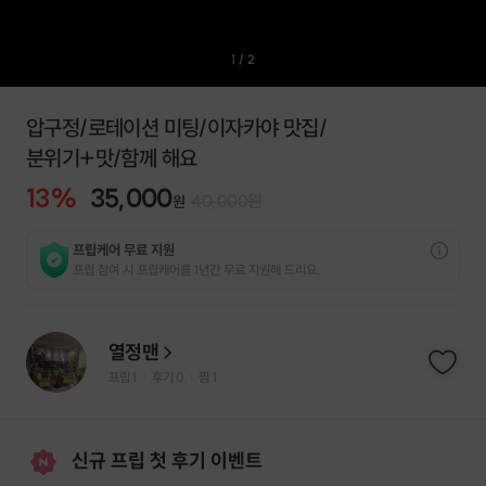
1
/
2
압구정/로테이션 미팅/이자카야 맛집/
분위기+맛/함께 해요
13
%
35,000
40,000
원
원
프립케어 무료 지원
프립 참여 시 프립케어를 1년간 무료 지원해 드리요.
열정맨
프립
1
후기 0
찜
1
|
|
신규 프립 첫 후기 이벤트