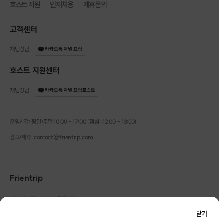
호스트 지원
인재채용
제휴문의
고객센터
채팅상담
:
카카오톡 채널 프립
호스트 지원센터
채팅상담
:
카카오톡 채널 프립호스트
운영시간: 평일/주말 10:00 - 17:00 (점심 : 12:00 - 13:00)
광고/제휴: contact@frientrip.com
Frientrip
㈜프렌트립
사업자 등록번호 : 261-81-04385
|
통신판매업신고번호 : 2016-서울성동-01088
닫기
대표 : 임수열
개인정보 관리 책임자 : 권용근
070-5175-6636
|
|