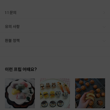
1:1 문의
유의 사항
환불 정책
1. 결제 후 1시간 이내에는 무료 취소가 가능합니다. (단, 신청마감 이후 취소 시, 프립 진행 당일 결제 후 취소 시 취소 및 환불 불가) 2. 결제 후 1시간이 초과한 경우, 아래의 환불규정에 따라 취소수수료가 부과됩니다. - 신청마감 2일 이전 취소시 : 전액 환불 - 신청마감 1일 ~ 신청마감 이전 취소시 : 상품 금액의 50% 취소 수수료 배상 후 환불 - 신청마감 이후 취소시, 또는 당일 불참 : 환불 불가 ※ 다회권의 경우, 1회라도 사용시 부분 환불이 불가하며, 기간 내 호스트와 예약 확정 되지 않은 프립은 프립 에너지로 환불 됩니다. ※ 여행사 상품의 경우 상품 상세 페이지의 여행사 환불 규정이 우선 적용 됩니다. ※ 여행사 상품, 숙박, 이벤트 상품 등 객실, 버스 등 사전 예약 확정이 필요한 프립은 예약 확정 이후 신청마감일 이전이라도 취소 및 환불 불가합니다. ※ 취소 수수료는 신청 마감일을 기준으로 산정됩니다. ※ 신청 마감일은 무엇인가요? 호스트님들이 장소 대관, 강습, 재료 구비 등 프립 진행을 준비하기 위해, 프립 진행일보다 일찍 신청을 마감합니다. 환불은 진행일이 아닌 신청 마감일 기준으로 이루어집니다. 프립마다 신청 마감일이 다르니, 꼭 날짜와 시간을 확인 후 결제해주세요! : ) ※신청 마감일 기준 환불 규정 예시 - 프립 진행일 : 10월 27일 - 신청 마감일 : 10월 26일 10월 25일에 취소 할 경우, 신청마감일 1일 전에 해당하며 50%의 수수료가 발생합니다. [환불 신청 방법] 1. 해당 프립 결제한 계정으로 로그인 2. 마이프립 - 신청내역 or 결제내역 3. 취소를 원하는 프립 상세 정보 버튼 - 취소 ※ 결제 수단에 따라 예금주, 은행명, 계좌번호 입력
이런 프립 어때요?