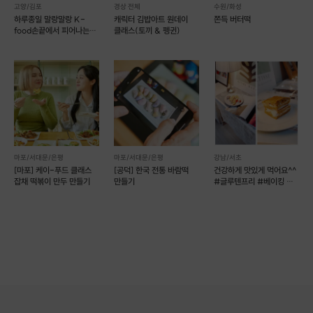
고양/김포
경상 전체
수원/화성
하루종일 말랑말랑 K-
캐릭터 김밥아트 원데이
쫀득 버터떡
food손끝에서 피어나는
클래스(토끼 & 펭귄)
무지개 바람떡(vegan)
마포/서대문/은평
마포/서대문/은평
강남/서초
[마포] 케이-푸드 클래스
[공덕] 한국 전통 바람떡
건강하게 맛있게 먹어요^^
잡채 떡볶이 만두 만들기
만들기
#글루텐프리 #베이킹 #
요리 #디저트 #쿠킹