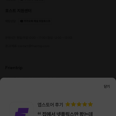
호스트 지원센터
채팅상담
:
카카오톡 채널 프립호스트
운영시간: 평일/주말 10:00 - 17:00 (점심 : 12:00 - 13:00)
광고/제휴: contact@frientrip.com
Frientrip
㈜프렌트립
사업자 등록번호 : 261-81-04385
|
통신판매업신고번호 : 2016-서울성동-01088
닫기
대표 : 임수열
개인정보 관리 책임자 : 권용근
070-5175-6636
|
|
서울시 성동구 왕십리로 115 헤이그라운드 서울숲점 G704
㈜프렌트립은 통신판매중개자로서 거래당사자가 아니며, 호스트가 등록한 상품정보 및 거래에
대해 ㈜프렌트립은 일체의 책임을 지지 않습니다.
NICEPAY 안전거래 서비스 : 고객님의 안전거래를 위해 현금 결제 시, 저희 사이트에서 가입한
구매안전 서비스를 이용할 수 있습니다.
가입 확인