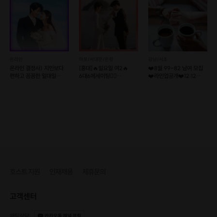
온라인
마포/서대문/은평
강남/서초
온라인 결정사) 지인보다
[홍대]🔥일요일 여2🔥
❤️8월 99-82 남여 모집
편하고 꼼꼼한 일대일
6대6에세이팅👩‍❤️
❤️라인업공개❤️12:12
소개팅💘솔로오프
결혼커플탄생!
로테이션소개팅
호스트 지원
인재채용
제휴문의
고객센터
채팅상담
:
카카오톡 채널 프립