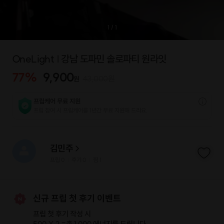
1
/
1
OneLight | 강남 도파민 솔로파티 원라잇
77
%
9,900
43,000
원
원
프립케어 무료 지원
프립 참여 시 프립케어를 1년간 무료 지원해 드리요.
김민주
프립
0
후기 0
찜
1
|
|
신규 프립 첫 후기 이벤트
프립 첫 후기 작성 시
500 X 2 =
총 1,000 에너지
를 드립니다.