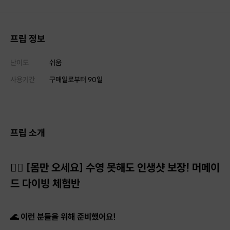
프립 정보
난이도
쉬움
사용기간
구매일로부터
90
일
프립 소개
🧜‍♀️ [몸만 오세요] 수영 못해도 인생샷 보장! 머메이
드 다이빙 체험반
🌊 이런 분들을 위해 준비했어요!