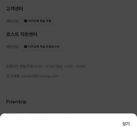
고객센터
채팅상담
:
카카오톡 채널 프립
호스트 지원센터
채팅상담
:
카카오톡 채널 프립호스트
운영시간: 평일/주말 10:00 - 17:00 (점심 : 12:00 - 13:00)
광고/제휴: contact@frientrip.com
Frientrip
㈜프렌트립
사업자 등록번호 : 261-81-04385
|
통신판매업신고번호 : 2016-서울성동-01088
닫기
대표 : 임수열
개인정보 관리 책임자 : 권용근
070-5175-6636
|
|
서울시 성동구 왕십리로 115 헤이그라운드 서울숲점 G704