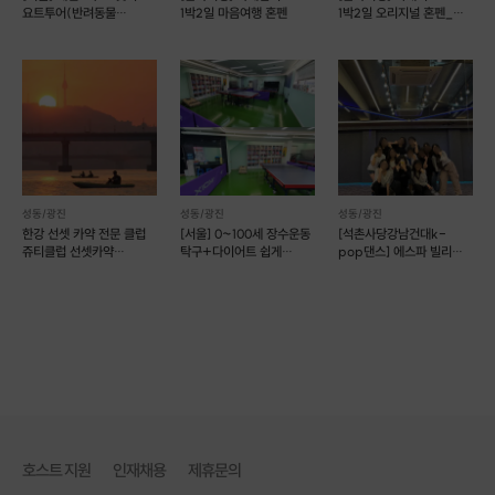
요트투어(반려동물
1박2일 마음여행 혼펜
1박2일 오리지널 혼펜_
동반가능) (예약 가능)
따로 또 같이
성동/광진
성동/광진
성동/광진
한강 선셋 카약 전문 클럽
[서울] 0~100세 장수운동
[석촌사당강남건대k-
쥬티클럽 선셋카약
탁구+다이어트 쉽게
pop댄스] 에스파 빌리
한강카약
배우자(예약 가능)
방탄 다영 등
호스트 지원
인재채용
제휴문의