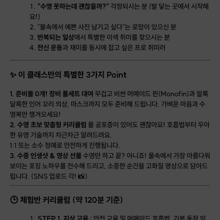
"수영 못하는데 괜찮을까?"
걱정되시는 분 (발 닿는 곳에서 시작해
요!)
"물속에서 예쁜 사진 남기고 싶다"는 로망이 있으신 분
반복되는 일상
에서 특별한 이색 취미를 찾으시는 분
전신 운동
과 재미를 동시에 잡고 싶은 프로 취미러
✨ 이 클래스만의 특별한 3가지 Point
1. 준비물 0개! 장비 풀세트 대여
무겁고 비싼 머메이드 핀(Monofin)과 알록
달록한 인어 꼬리 의상, 마스크까지 모두 준비해 드립니다. 가벼운 마음과 수
영복만 챙겨오세요!
2. 수영 초보 맞춤형 커리큘럼
물 공포증이 있어도 괜찮아요! 호흡법부터 우아
한 유영 기술까지 차근차근 알려드려요.
1:1 또는 소수 정예로 안전하게 진행됩니다.
3. 수중 인생샷 & 영상 선물
수영만 하고 끝? 아니죠! 물속에서 가장 아름다워
보이는 포징 노하우를 전수해 드리고, 소중한 순간을 고화질 영상으로 담아드
립니다. (SNS 업로드 각! 📸)
🕒 체험반 커리큘럼 (약 120분 기준)
STEP 1. 지상 교육
: 안전 교육 및 머메이드 호흡법, 기본 동작 익