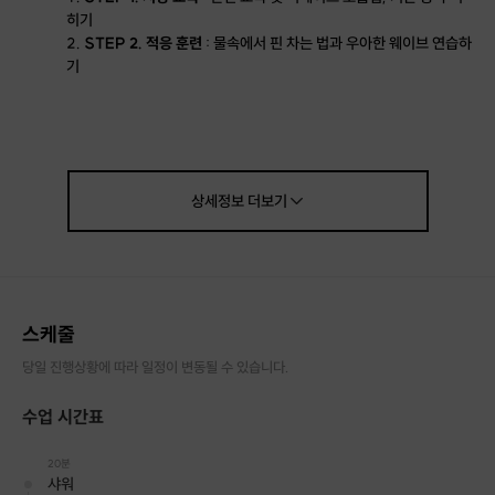
히기
STEP 2. 적응 훈련
: 물속에서 핀 차는 법과 우아한 웨이브 연습하
기
STEP 3. 머메이드 유영
: 인어 꼬리를 입고 자유롭게 물속 누비기
STEP 4. 하이라이트 촬영
: 배운 동작으로 멋진 수중 인생샷 남기
기
📍 안내 사항
상세정보
더보기
장소:
성남, 잠실 등
포함 사항:
강습비, 장비 대여료, 수중 촬영
불포함 사항:
수영장 입장료(현장 결제), 개인 세면도구 및 수영복
스케줄
당일 진행상황에 따라 일정이 변동될 수 있습니다.
수업 시간표
20분
샤워