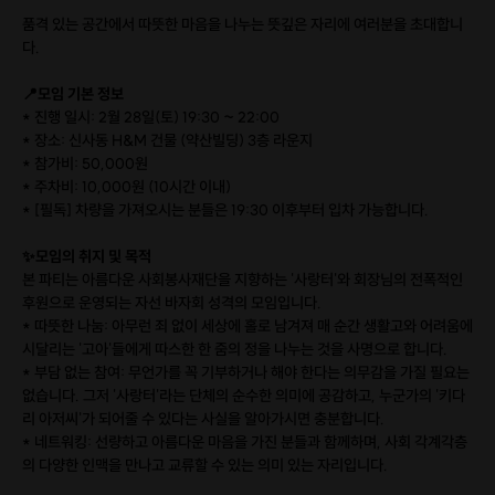
품격 있는 공간에서 따뜻한 마음을 나누는 뜻깊은 자리에 여러분을 초대합니
다.
📍모임 기본 정보
* 진행 일시: 2월 28일(토) 19:30 ~ 22:00
* 장소: 신사동 H&M 건물 (약산빌딩) 3층 라운지
* 참가비: 50,000원
* 주차비: 10,000원 (10시간 이내)
* [필독] 차량을 가져오시는 분들은 19:30 이후부터 입차 가능합니다.
✨모임의 취지 및 목적
본 파티는 아름다운 사회봉사재단을 지향하는 '사랑터'와 회장님의 전폭적인
후원으로 운영되는 자선 바자회 성격의 모임입니다.
* 따뜻한 나눔: 아무런 죄 없이 세상에 홀로 남겨져 매 순간 생활고와 어려움에
시달리는 '고아'들에게 따스한 한 줌의 정을 나누는 것을 사명으로 합니다.
* 부담 없는 참여: 무언가를 꼭 기부하거나 해야 한다는 의무감을 가질 필요는
없습니다. 그저 '사랑터'라는 단체의 순수한 의미에 공감하고, 누군가의 '키다
리 아저씨'가 되어줄 수 있다는 사실을 알아가시면 충분합니다.
* 네트워킹: 선량하고 아름다운 마음을 가진 분들과 함께하며, 사회 각계각층
의 다양한 인맥을 만나고 교류할 수 있는 의미 있는 자리입니다.