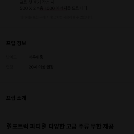
프립 첫 후기 작성 시
500 X 2 =
총 1,000 에너지
를 드립니다.
에너지는 프립 구매 시 현금처럼 사용하실 수 있습니다.
프립 정보
난이도
매우쉬움
연령
20세 이상 권장
프립 소개
🥂포트럭 파티🥂 다양한 고급 주류 무한 제공