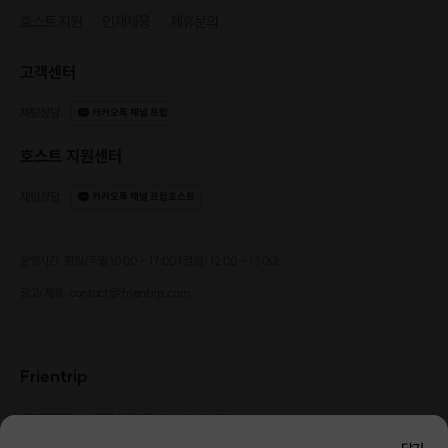
호스트 지원
인재채용
제휴문의
고객센터
채팅상담
:
카카오톡 채널 프립
호스트 지원센터
채팅상담
:
카카오톡 채널 프립호스트
운영시간: 평일/주말 10:00 - 17:00 (점심 : 12:00 - 13:00)
광고/제휴: contact@frientrip.com
Frientrip
㈜프렌트립
사업자 등록번호 : 261-81-04385
|
통신판매업신고번호 : 2016-서울성동-01088