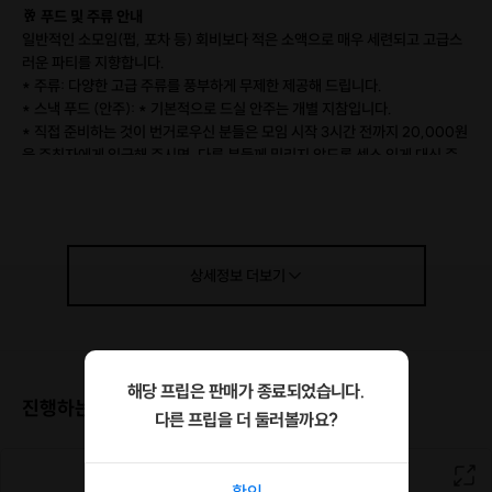
🥂 푸드 및 주류 안내
일반적인 소모임(펍, 포차 등) 회비보다 적은 소액으로 매우 세련되고 고급스
러운 파티를 지향합니다.
* 주류: 다양한 고급 주류를 풍부하게 무제한 제공해 드립니다.
* 스낵 푸드 (안주): * 기본적으로 드실 안주는 개별 지참입니다.
* 직접 준비하는 것이 번거로우신 분들은 모임 시작 3시간 전까지 20,000원
을 주최자에게 입금해 주시면, 다른 분들께 밀리지 않도록 센스 있게 대신 준
비해 드립니다.
(혹은 프립 결제창 이용해 주세요.)
🚨 [필독] 에티켓 및 주의사항
* 과도한 음주 금지: 술에 심하게 취하신 분은 어느 곳에서나 환영받지 못합니
상세정보
더보기
다.
* 참석자들이 객관적으로 불안함을 느낄 정도로 취한 상태라고 평가될 경우,
정중히 조기 귀가를 요청할 수 있으니 성숙한 파티 매너를 지켜주시길 당부드
립니다.
해당 프립은 판매가 종료되었습니다.
진행하는 장소
🥃 [필독] 주도를 아는 지성인들의 '7의 공식'
다른 프립을 더 둘러볼까요?
진정한 술의 풍미와 품격을 아는 분들을 위한 품격 있는 음주 매너입니다.
*7부: 잔의 70%만 적당히 채워 따릅니다.
*7초: 입에 머금은 술을 7초간 혀를 굴리면서 입안 곳곳에 향이 스며들도록