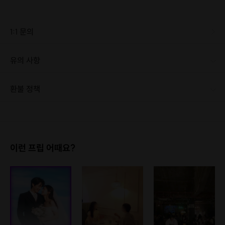
1:1 문의
유의 사항
환불 정책
1. 결제 후 1시간 이내에는 무료 취소가 가능합니다. (단, 신청마감 이후 취소 시, 프립 진행 당일 결제 후 취소 시 취소 및 환불 불가) 2. 결제 후 1시간이 초과한 경우, 아래의 환불규정에 따라 취소수수료가 부과됩니다. - 신청마감 2일 이전 취소시 : 전액 환불 - 신청마감 1일 ~ 신청마감 이전 취소시 : 상품 금액의 50% 취소 수수료 배상 후 환불 - 신청마감 이후 취소시, 또는 당일 불참 : 환불 불가 ※ 다회권의 경우, 1회라도 사용시 부분 환불이 불가하며, 기간 내 호스트와 예약 확정 되지 않은 프립은 프립 에너지로 환불 됩니다. ※ 여행사 상품의 경우 상품 상세 페이지의 여행사 환불 규정이 우선 적용 됩니다. ※ 여행사 상품, 숙박, 이벤트 상품 등 객실, 버스 등 사전 예약 확정이 필요한 프립은 예약 확정 이후 신청마감일 이전이라도 취소 및 환불 불가합니다. ※ 취소 수수료는 신청 마감일을 기준으로 산정됩니다. ※ 신청 마감일은 무엇인가요? 호스트님들이 장소 대관, 강습, 재료 구비 등 프립 진행을 준비하기 위해, 프립 진행일보다 일찍 신청을 마감합니다. 환불은 진행일이 아닌 신청 마감일 기준으로 이루어집니다. 프립마다 신청 마감일이 다르니, 꼭 날짜와 시간을 확인 후 결제해주세요! : ) ※신청 마감일 기준 환불 규정 예시 - 프립 진행일 : 10월 27일 - 신청 마감일 : 10월 26일 10월 25일에 취소 할 경우, 신청마감일 1일 전에 해당하며 50%의 수수료가 발생합니다. [환불 신청 방법] 1. 해당 프립 결제한 계정으로 로그인 2. 마이프립 - 신청내역 or 결제내역 3. 취소를 원하는 프립 상세 정보 버튼 - 취소 ※ 결제 수단에 따라 예금주, 은행명, 계좌번호 입력
이런 프립 어때요?