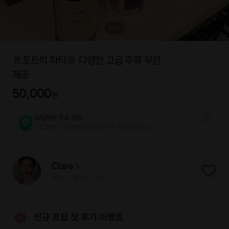
1
/
3
🥂포트럭 파티🥂 다양한 고급 주류 무한
제공
50,000
원
프립케어 무료 지원
프립 참여 시 프립케어를 1년간 무료 지원해 드리요.
Clare
프립
0
후기 0
찜
0
|
|
신규 프립 첫 후기 이벤트