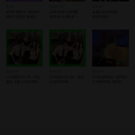
온라인
영등포/구로
종로/중구
온라인 결정사) 지인보다
20대 30대 나이대별
🔥불토🔥2차무료/
편하고 꼼꼼한 일대일
로테이션 소개팅💕
와인무제한/
소개팅💘솔로오프
러브톡톡
남마감여1선착순마감🍷
후기1등렛츠밋업
강남/서초
강남/서초
종로/중구
❤️‍🔥프립후기수 1위 -강남,
❤️‍🔥프립후기수 1위 - 강남
🩷리뉴얼특집🩷 [을지로]
홍대, 수원 ❤️‍🔥모두의와인+
❤️‍🔥모두의커피
다 떠먹여주는 퇴근후
커피
소개팅