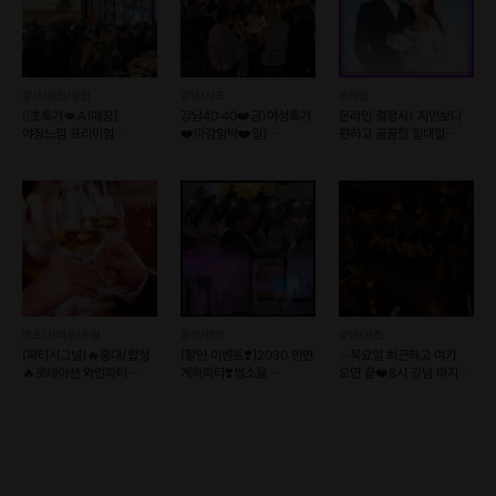
안정성과 대화에 꽃을 피우며 자연스러운 썸을
이끌어 드리고자 합니다
Target 30% Matching:
참가자 26명 중 최소 30%커플 이상
강서/금천/양천
강남/서초
온라인
탄생을 목표로 정밀하게 운영합니다 🎯
‼️초특가💋AI매칭]
강남40:40❤️금)여성특가
온라인 결정사) 지인보다
야장느낌 프리미엄
❤️마감임박❤️일)
편하고 꼼꼼한 일대일
Gender Ratio 1:1
호스트가 직접 관리하는
와인파티💕
인기남녀특집🔥실시간명단
소개팅💘솔로오프
럭셔리No.1분위기💯
🔥
철저한 남녀 성비 균형 준수 ⚖️
Safe & Private:
프사 본인 인증을 통한 확실한 신원 확인으로
신뢰도 UP! 🛡️
​세번째 이야기"25년 차 쉐프의
요리는 거들 뿐" 🍽️💙
마포/서대문/은평
동작/관악
강남/서초
[파티시그널]🔥홍대/합정
[할인 이벤트❣️]2030 인연
✨목요일 퇴근하고 여기
🔥로테이션 와인파티
게하파티❣️썸소울,
오면 끝❤️8시 강남 마지막
+월간소개팅
소개팅보다 러브인서울
2자리❤️