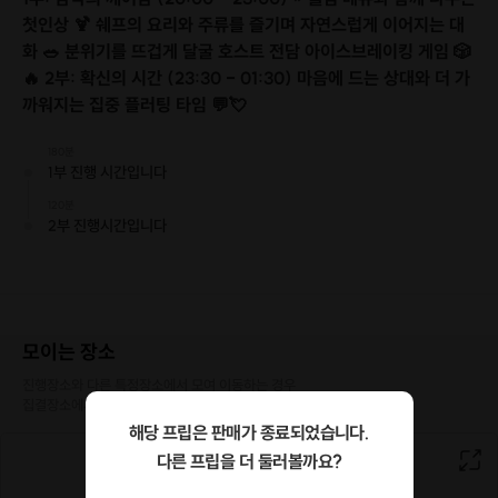
첫인상 🍹 쉐프의 요리와 주류를 즐기며 자연스럽게 이어지는 대
화 🥗 분위기를 뜨겁게 달굴 호스트 전담 아이스브레이킹 게임 🎲
🔥 2부: 확신의 시간 (23:30 - 01:30) 마음에 드는 상대와 더 가
까워지는 집중 플러팅 타임 💬💘
180분
1부 진행 시간입니다
120분
2부 진행시간입니다
(이렇게 처음만나)
모이는 장소
진행장소와 다른 특정장소에서 모여 이동하는 경우

집결장소에서 호스트와 만나게 됩니다.
해당 프립은 판매가 종료되었습니다.
다른 프립을 더 둘러볼까요?