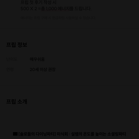
프립 첫 후기 작성 시
500 X 2 =
총 1,000 에너지
를 드립니다.
에너지는 프립 구매 시 현금처럼 사용하실 수 있습니다.
프립 정보
난이도
매우쉬움
연령
20세 이상 권장
프립 소개
🌃 [솔로들의 다이닝파티] 미식회 : 설렘의 온도를 높이는 소셜링파티