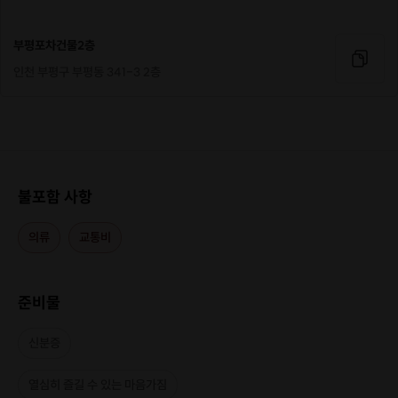
부평포차건물2층
인천 부평구 부평동 341-3 2층
(이렇게 가까워지고)
불포함 사항
의류
교통비
준비물
신분증
열심히 즐길 수 있는 마음가짐