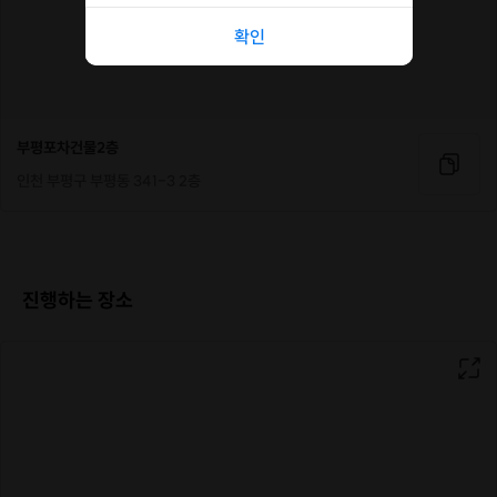
확인
부평포차건물2층
인천 부평구 부평동 341-3 2층
진행하는 장소