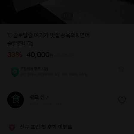
1
/
5
💘솔로탈출 여기가 맛집🍧육회&연어
솔탈준비🥰
33
%
40,000
60,000
원
원
프립케어 무료 지원
프립 참여 시 프립케어를 1년간 무료 지원해 드리요.
쉐프 신
프립
0
후기 0
찜
3
|
|
신규 프립 첫 후기 이벤트