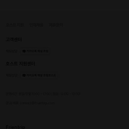
호스트 지원
인재채용
제휴문의
고객센터
채팅상담
:
카카오톡 채널 프립
호스트 지원센터
채팅상담
:
카카오톡 채널 프립호스트
​다이닝급 요리는 대화의 물꼬를 터주는 가장 완벽한 '도구'가 됩니다.
Premium Dining:
배달 음식은 NO! 25년 경력 쉐프가
운영시간: 평일/주말 10:00 - 17:00 (점심 : 12:00 - 13:00)
즉석에서 선보이는 다이닝급 요리 🍣🥩
광고/제휴: contact@frientrip.com
Talk Booster:
맛있는 음식과 주류로
긴장 풀고 대화의 깊이를 더해줍니다 🥂
No Awkwardness:
입이 즐거워지는 순간, 어색함은 사라지고
Frientrip
설렘이 시작 🥰