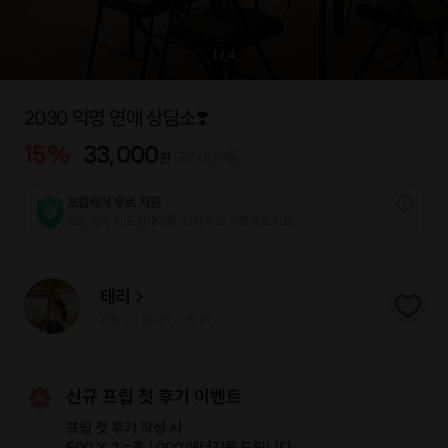
1
/
4
2030 익명 연애 상담소❣️
15
%
33,000
39,000
원
원
프립케어 무료 지원
프립 참여 시 프립케어를 1년간 무료 지원해 드리요.
테리
프립
2
후기 9
찜
29
|
|
신규 프립 첫 후기 이벤트
프립 첫 후기 작성 시
500 X 2 =
총 1,000 에너지
를 드립니다.