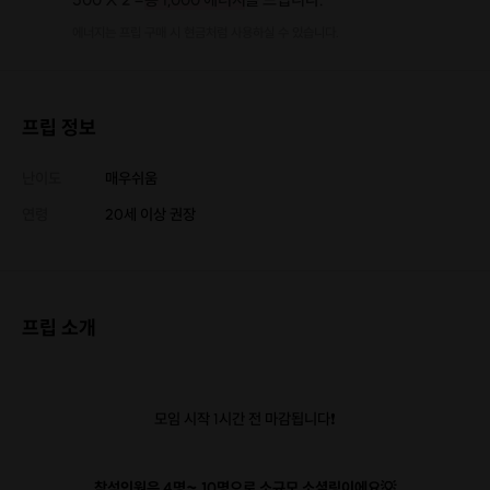
에너지는 프립 구매 시 현금처럼 사용하실 수 있습니다.
프립 정보
난이도
매우쉬움
연령
20세 이상 권장
프립 소개
모임 시작 1시간 전 마감됩니다❗️
참석인원은 4명~ 10명으로 소규모 소셜링이에요💡