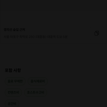
이런 고민들.. 내 마음 한편에 하나씩 꼭 있죠?
비밀스런 익명 연애 상담소가 조명가게에서 열립니다.
경의선 숲길 근처
서울 마포구 독막로 250 (대흥동) 대흥역 도보 5분
포함 사항
음료 무제한
음식재료비
컨텐츠비
호스트수고비
공간비