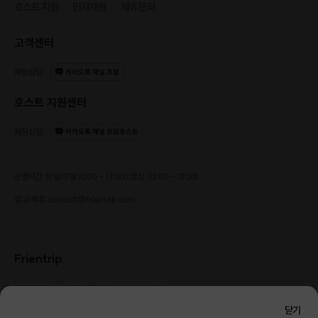
호스트 지원
인재채용
제휴문의
고객센터
채팅상담
:
카카오톡 채널 프립
호스트 지원센터
💡
조명가게는 어떤 곳인가요?
채팅상담
:
카카오톡 채널 프립호스트
부담없이 익명의 고민에 대해 얘기나눌 거예요.
운영시간: 평일/주말 10:00 - 17:00 (점심 : 12:00 - 13:00)
하나의 공통된 주제를 가지고
서로의 관점에서 대화를 나누면 너무 재밌지 않을까요?
광고/제휴: contact@frientrip.com
💬
내 얘기일 수도 있고, 아닐 수도 있고?
Frientrip
공감이 될 수도 있고, 전혀 안 될 수도 있고?
㈜프렌트립
사업자 등록번호 : 261-81-04385
|
.
통신판매업신고번호 : 2016-서울성동-01088
닫기
.
대표 : 임수열
개인정보 관리 책임자 : 권용근
070-5175-6636
|
|