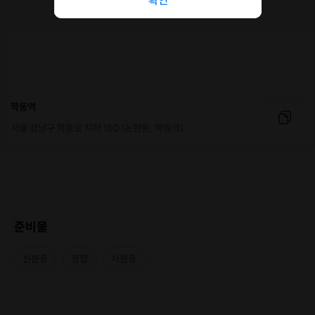
확인
학동역
서울 강남구 학동로 지하 180 (논현동, 학동역)
준비물
신분증
명함
사원증