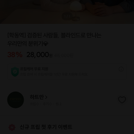
1
/
1
[학동역] 검증된 사람들, 블라인드로 만나는
우리만의 분위기💎
38
%
28,000
45,000
원
원
프립케어 무료 지원
프립 참여 시 프립케어를 1년간 무료 지원해 드리요.
하트만
프립
0
후기 0
찜
2
|
|
신규 프립 첫 후기 이벤트