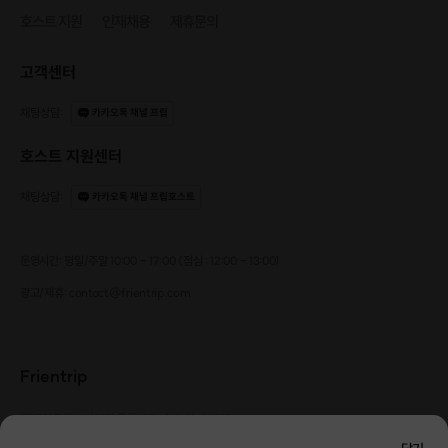
호스트 지원
인재채용
제휴문의
고객센터
채팅상담
:
카카오톡 채널 프립
호스트 지원센터
채팅상담
:
카카오톡 채널 프립호스트
운영시간: 평일/주말 10:00 - 17:00 (점심 : 12:00 - 13:00)
광고/제휴: contact@frientrip.com
Frientrip
㈜프렌트립
사업자 등록번호 : 261-81-04385
|
통신판매업신고번호 : 2016-서울성동-01088