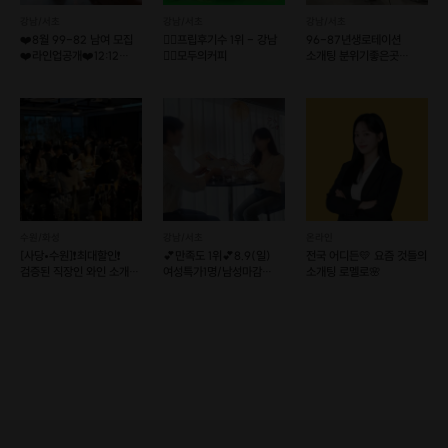
강남/서초
강남/서초
강남/서초
❤️8월 99-82 남여 모집
❤️‍🔥프립후기수 1위 - 강남
96-87년생로테이션
❤️라인업공개❤️12:12
❤️‍🔥모두의커피
소개팅 분위기좋은곳
로테이션소개팅
일대일 대화커피모임 강남
선릉역
수원/화성
강남/서초
온라인
[사당•수원]❗️최대할인❗️
💕만족도 1위💕8.9(일)
전국 어디든💛 요즘 것들의
검증된 직장인 와인 소개팅
여성특가1명/남성마감
소개팅 로멜로🌸
💕매주 금/토💕
리턴투미로테이션소개팅