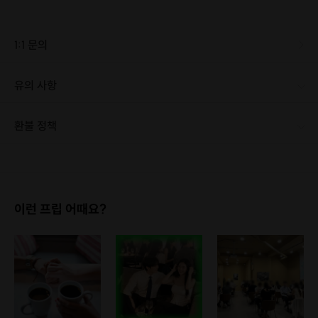
1:1 문의
유의 사항
환불 정책
1. 결제 후 1시간 이내에는 무료 취소가 가능합니다. (단, 신청마감 이후 취소 시, 프립 진행 당일 결제 후 취소 시 취소 및 환불 불가) 2. 결제 후 1시간이 초과한 경우, 아래의 환불규정에 따라 취소수수료가 부과됩니다. - 신청마감 2일 이전 취소시 : 전액 환불 - 신청마감 1일 ~ 신청마감 이전 취소시 : 상품 금액의 50% 취소 수수료 배상 후 환불 - 신청마감 이후 취소시, 또는 당일 불참 : 환불 불가 ※ 다회권의 경우, 1회라도 사용시 부분 환불이 불가하며, 기간 내 호스트와 예약 확정 되지 않은 프립은 프립 에너지로 환불 됩니다. ※ 여행사 상품의 경우 상품 상세 페이지의 여행사 환불 규정이 우선 적용 됩니다. ※ 여행사 상품, 숙박, 이벤트 상품 등 객실, 버스 등 사전 예약 확정이 필요한 프립은 예약 확정 이후 신청마감일 이전이라도 취소 및 환불 불가합니다. ※ 취소 수수료는 신청 마감일을 기준으로 산정됩니다. ※ 신청 마감일은 무엇인가요? 호스트님들이 장소 대관, 강습, 재료 구비 등 프립 진행을 준비하기 위해, 프립 진행일보다 일찍 신청을 마감합니다. 환불은 진행일이 아닌 신청 마감일 기준으로 이루어집니다. 프립마다 신청 마감일이 다르니, 꼭 날짜와 시간을 확인 후 결제해주세요! : ) ※신청 마감일 기준 환불 규정 예시 - 프립 진행일 : 10월 27일 - 신청 마감일 : 10월 26일 10월 25일에 취소 할 경우, 신청마감일 1일 전에 해당하며 50%의 수수료가 발생합니다. [환불 신청 방법] 1. 해당 프립 결제한 계정으로 로그인 2. 마이프립 - 신청내역 or 결제내역 3. 취소를 원하는 프립 상세 정보 버튼 - 취소 ※ 결제 수단에 따라 예금주, 은행명, 계좌번호 입력
이런 프립 어때요?