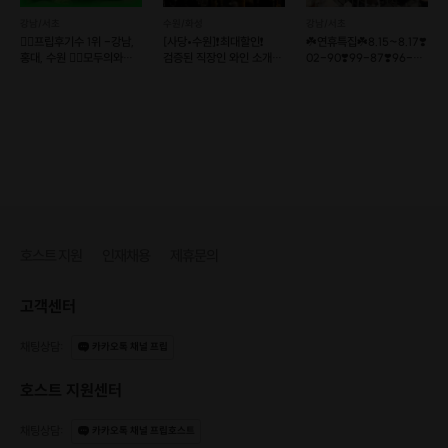
강남/서초
수원/화성
강남/서초
❤️‍🔥프립후기수 1위 -강남,
[사당•수원]❗️최대할인❗️
☘️연휴특집☘️8.15~8.17❣️
홍대, 수원 ❤️‍🔥모두의와인+
검증된 직장인 와인 소개팅
02-90❣️99-87❣️96-
커피
💕매주 금/토💕
86❣️
호스트 지원
인재채용
제휴문의
고객센터
채팅상담
:
카카오톡 채널 프립
호스트 지원센터
채팅상담
:
카카오톡 채널 프립호스트