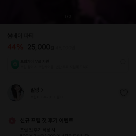
1
/
2
썸데이 파티
44
%
25,000
45,000
원
원
프립케어 무료 지원
프립 참여 시 프립케어를 1년간 무료 지원해 드리요.
말랑
프립
0
후기 0
찜
0
|
|
신규 프립 첫 후기 이벤트
프립 첫 후기 작성 시
500 X 2 =
총 1,000 에너지
를 드립니다.