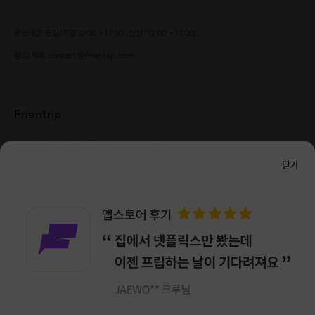
운영시간: 평일/주말 10:00 - 17:00 (점심 : 12:00 - 13:00)
광고/제휴: contact@frientrip.com
Frientrip
㈜프렌트립
사업자 등록번호 : 261-81-04385
|
통신판매업신고번호 : 2016-서울성동-01088
닫기
대표 : 임수열
개인정보 관리 책임자 : 권용근
070-5175-6636
|
|
서울시 성동구 왕십리로 115 헤이그라운드 서울숲점 G704
㈜프렌트립은 통신판매중개자로서 거래당사자가 아니며, 호스트가 등록한 상품정보 및 거래에
대해 ㈜프렌트립은 일체의 책임을 지지 않습니다.
NICEPAY 안전거래 서비스 : 고객님의 안전거래를 위해 현금 결제 시, 저희 사이트에서 가입한
구매안전 서비스를 이용할 수 있습니다.
가입 확인
이용약관
개인정보 처리방침
앱 다운로드