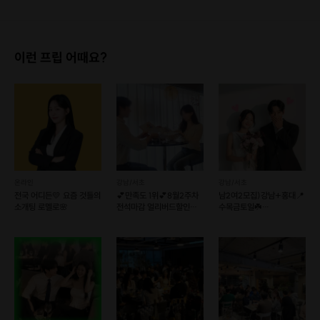
이런 프립 어때요?
온라인
강남/서초
강남/서초
전국 어디든💛 요즘 것들의
💕만족도 1위💕8월2주차
남2여2모집)강남+홍대📍
소개팅 로멜로🌸
전석마감 얼리버드할인중/
수목금토일☘️
리턴투미로테이션소개팅
12대12훈남훈녀소개팅❤
만남살롱커피