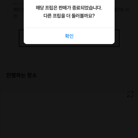
20시 00분 ~ 23시 00분
해당 프립은 판매가 종료되었습니다.
파티 컨셉에 맞는 다양한 컨텐츠로 알아가고 편하게 대화하며 즐기는 시
다른 프립을 더 둘러볼까요?
간
확인
1
개의
스케줄
더보기
진행하는 장소