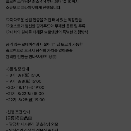
솔로엔 소개팅은 최소 4:4부터 최대 10:10까지
소규모로 프라이빗하게 진행됩니다.
🤍까다로운 신원 인증을 거친 매너 있는 직장인들
🤍호스트가 엄선한 핑거푸드와 무제한 음료 및 주류
🤍대화의 깊이를 더해줄 솔로엔만의 특별한 진행방식
품격 있는 로테이션과 더불어 1:1 딥 토크가 가능한
솔로엔으로 오셔서 당신의 가치를 알아봐줄
완벽한 인연을 만나보세요! 🙌🏻
▫️8월 일정 안내
-18기: 8/1(토) 15:00
-19기: 8/8(토) 15:00
-20기: 8/14(금) 19:00
-21기: 8/22(토) 15:00
-22기: 8/28(금) 19:00
▫️신청 조건 안내
[공통]🤴🏻👸🏻
- 깔끔한 자기관리 및 호감상 외모
- 안정적인 직장 및 전문직 종사자