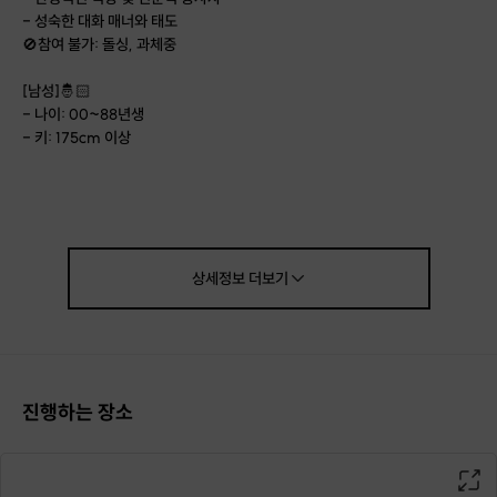
- 성숙한 대화 매너와 태도
🚫참여 불가: 돌싱, 과체중
[남성]🤴🏻
- 나이: 00~88년생
- 키: 175cm 이상
[여성]👸🏻
- 나이: 무관
- 키: 150cm 이상
▫️주소 안내
상세정보
더보기
강원특별자치도 원주시 무실동 (원주시청 도보 5분)
상세 주소는 예약 확정 시 개별 안내해 드립니다.
▫️주차 안내
건물 지하 주차장 및 지상 공영주차장 무료 이용 가능
진행하는 장소
자차 이용 시에도 주차 걱정 없이 편안하게 방문하세요.
▫️모임 전 상세 안내
전날 호스트가 직접 개별 연락을 통해