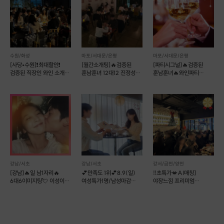
수원/화성
마포/서대문/은평
마포/서대문/은평
[사당•수원]❗️최대할인❗️
[월간소개팅]🔥검증된
[파티시그널]🔥검증된
검증된 직장인 와인 소개팅
훈남훈녀 12대12 진정성
훈남훈녀🔥와인파티
💕매주 금/토💕
있는 로테이션 소개팅
+소개팅 [홍대]
강남/서초
강남/서초
강서/금천/양천
[강남]🔥일 남1자리🔥
💕만족도 1위💕8.9(일)
‼️초특가💋AI매칭]
6대6이미지팅💘 이성이
여성특가1명/남성마감
야장느낌 프리미엄
보는 이미지는?
리턴투미로테이션소개팅
와인파티💕
럭셔리No.1분위기💯