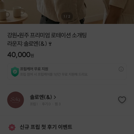
1
/
2
강원•원주 프리미엄 로테이션 소개팅
라운지:솔로엔(&)🍷
40,000
원
프립케어 무료 지원
프립 참여 시 프립케어를 1년간 무료 지원해 드리요.
솔로엔(&)
프립
1
후기 0
찜
3
|
|
신규 프립 첫 후기 이벤트