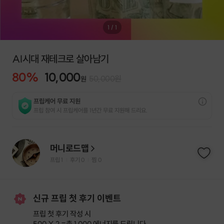
1
/
1
AI시대 재테크로 살아남기
80
%
10,000
50,000
원
원
프립케어 무료 지원
프립 참여 시 프립케어를 1년간 무료 지원해 드리요.
머니로드맵
프립
1
후기 0
찜
0
|
|
신규 프립 첫 후기 이벤트
프립 첫 후기 작성 시
500 X 2 =
총 1,000 에너지
를 드립니다.