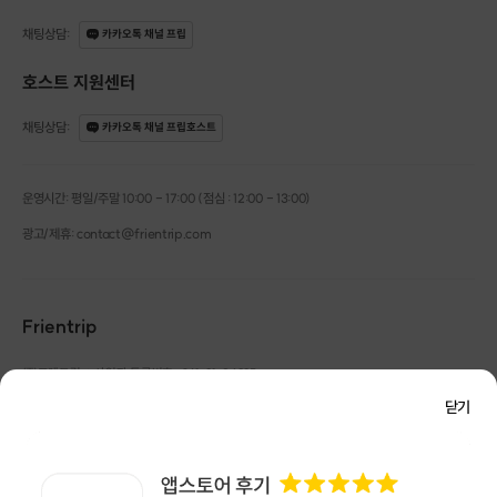
27%는 대체되거나 소득이 감소하는 위험군이라고 분석했다 ...
채팅상담
:
카카오톡 채널 프립
인터넷이나 유튜브를 보면 📱
호스트 지원센터
뜨는 직업, 사라질 직업 같은
미래를 예측하는 이야기들도 계속 나오고 있는 상황이죠.
채팅상담
:
카카오톡 채널 프립호스트
최근 뉴스에서도 📰
AI 도입이 국내 일자리의 절반 이상에 영향을 줄 수 있다는
운영시간: 평일/주말 10:00 - 17:00 (점심 : 12:00 - 13:00)
분석이 나오기도 했습니다.
광고/제휴: contact@frientrip.com
앞으로는 한 가지 일자리만 믿고 살아가기에는
불안한 시대가 되고 있다는 거죠. ⚠️📉
그래서 미리 준비하는 사람들은 💡
Frientrip
"일자리가 흔들릴 수도 있다면,
㈜프렌트립
사업자 등록번호 : 261-81-04385
|
나는 어떤 준비를 해두면 좋을까?”라고 생각하고
통신판매업신고번호 : 2016-서울성동-01088
닫기
재테크를 시작하는 경우가 많습니다.
대표 : 임수열
개인정보 관리 책임자 : 권용근
070-5175-6636
|
|
서울시 성동구 왕십리로 115 헤이그라운드 서울숲점 G704
그들은 월급 외에 다른 수입 구조를
㈜프렌트립은 통신판매중개자로서 거래당사자가 아니며, 호스트가 등록한 상품정보 및 거래에
대해 ㈜프렌트립은 일체의 책임을 지지 않습니다.
조금씩 만들어 둡니다. 💰📊