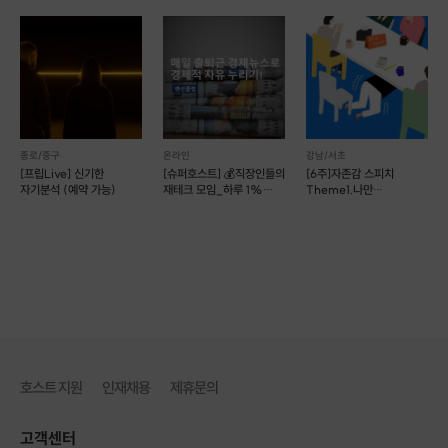
종로/중구
온라인
강남/서초
[프립Live] 신기한
[슈퍼호스트] 💰직장인들의
[6주]자존감 스피치
자기분석 (예약 가능)
재테크 모임_하루 1%
Theme1.나만
성장💰
떨리나요..? #
떨림완전정복
AI시대 재테크로 살아남기 🚀
누구나 부를 배울 수 있다 ✨💡
AI기술이 빠르게 발달하면서
인간의 일자리까지 위협하고 있습니다. 🤖⚠️
호스트 지원
인재채용
제휴문의
데일리안 네이*뉴스 📰
생산성은 오르고, 일자리는 줄고...AI 경제의 역설 [AI發 직업혁명©] 한국
고객센터
은행은 AI 도입이 국내 일자리 51%에 영향을 미칠 전망이며, 이 가운데