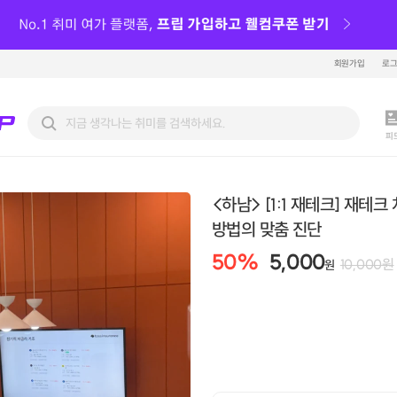
회원가입
로
피
<하남> [1:1 재테크] 재테크
방법의 맞춤 진단
50
%
5,000
10,000
원
원