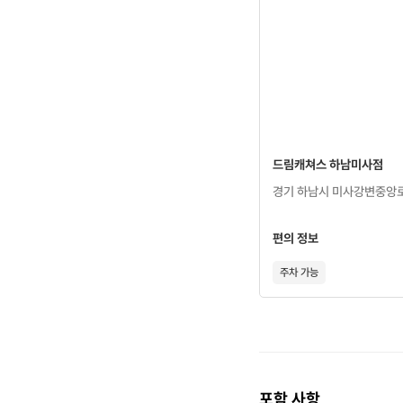
지속 가능한
---------------
드림캐쳐스 하남미사점
경기 하남시 미사강변중앙로 
편의 정보
주차 가능
포함 사항