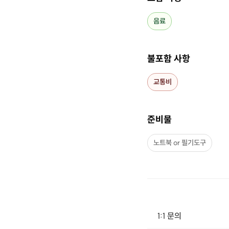
음료
불포함 사항
교통비
준비물
노트북 or 필기도구
1:1 문의