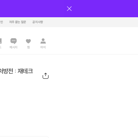
그인
자주 묻는 질문
공지사항
드
메시지
찜
마이
 처방전 : 재테크