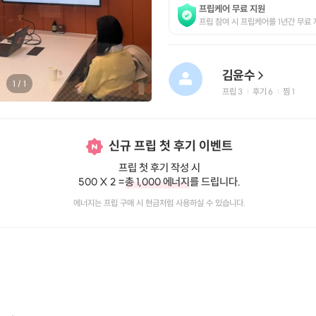
프립케어 무료 지원
프립 참여 시 프립케어를 1년간 무료 
김윤수
1
/
1
프립
3
후기 6
찜
1
|
|
신규 프립 첫 후기 이벤트
프립 첫 후기 작성 시
500 X 2 =
총 1,000 에너지
를 드립니다.
에너지는 프립 구매 시 현금처럼 사용하실 수 있습니다.