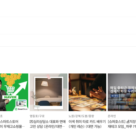
에너지로 환불 됩니다. [환불 신청 방법] 1. 해당 프립 결제한 계정으로 로그인 2. 마이프립 - 신청내역 or 결제내역
서초
영등포/구로
노원/강북/도봉/중랑
온라인
] 스마트스토어
💌심리상담소 대표와 연애
이색 취미 타로 카드 배우기
[슈퍼호스트] 💰직
이 무재고쇼핑몰
고민 상담 (온라인/대면
(개인 레슨) (대면 가능)
재테크 모임_하루 1
기 (예약 가능)
가능)
💰