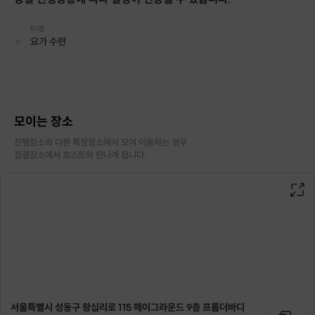
50분
요가 수련
요가로 시작한 하루, 후기 한 줄에 아메리카노 한 잔까지
여유까지 챙겨가세요 ❤️
모이는 장소
진행장소와 다른 특정장소에서 모여 이동하는 경우

집결장소에서 호스트와 만나게 됩니다.
호흡과 동작에 집중하는 시간
주말 아침을 여는 요가 (10회권)
서울특별시 성동구 왕십리로 115 헤이그라운드 9층 프롬더바디