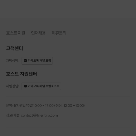
처음에는 다소 강도 있게 느껴질 수 있지만
꾸준히 수련할수록
몸과 마음이
동시에 단단해지는 변화를 경험
할 수 있습니다
호스트 지원
인재채용
제휴문의
이런 점이 좋아요
1. 전신 운동의 효과가 있기 때문에
고객센터
평소에 사용하지 않던 근육을 발달시킬 수 있어요
-
채팅상담
:
카카오톡 채널 프립
2. 깊은 호흡을 통해 체내의 열을 발생시켜
몸 속의 독소를 땀으로 배출해요
호스트 지원센터
채팅상담
:
카카오톡 채널 프립호스트
--------------------------------
운영시간: 평일/주말 10:00 - 17:00 (점심 : 12:00 - 13:00)
빈야사 요가
광고/제휴: contact@frientrip.com