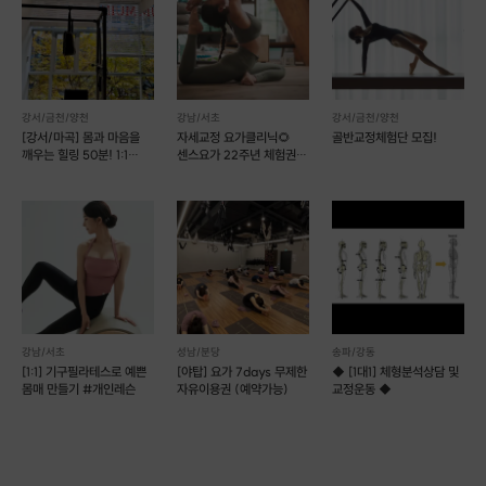
아쉬탕가 요가
강서/금천/양천
강남/서초
강서/금천/양천
[강서/마곡] 몸과 마음을
자세교정 요가클리닉🌻
골반교정체험단 모집!
깨우는 힐링 50분! 1:1
센스요가 22주년 체험권
클래식 필라테스
90분 프로그램
강남/서초
성남/분당
송파/강동
[1:1] 기구필라테스로 예쁜
[야탑] 요가 7days 무제한
◆ [1대1] 체형분석상담 및
몸매 만들기 #개인레슨
자유이용권 (예약가능)
교정운동 ◆
아쉬탕가 요가
는 반복적인 시퀀스를 통해
몸의 균형과 유연성
을 기르고
점차
근력과 집중력까지 함께 향상
되는 것이 특징입니다