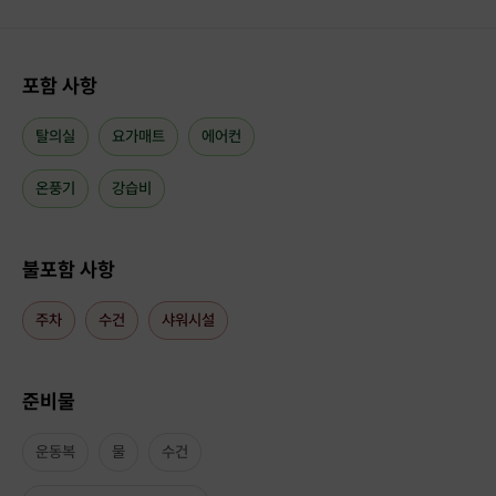
포함 사항
탈의실
요가매트
에어컨
온풍기
강습비
주말 아침, 부드러운 햇살이 들어오는 공간에서
천천히 몸을 깨우는 요가로 하루를 시작해보세요!
불포함 사항
주차
수건
샤워시설
준비물
운동복
물
수건