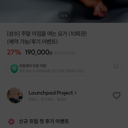
1
/
4
[성수] 주말 아침을 여는 요가 (10회권)
(예약 가능/후기 이벤트)
27
%
190,000
260,000
원
원
프립케어 무료 지원
프립 참여 시 프립케어를 1년간 무료 지원해 드리요.
Launchpad Project
프립
4
후기 453
찜
858
|
|
신규 프립 첫 후기 이벤트