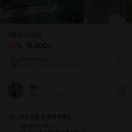
1
/
1
구름섬 보드게임
25
%
15,000
20,000
원
원
프립케어 무료 지원
프립 참여 시 프립케어를 1년간 무료 지원해 드리요.
로빈
프립
0
후기 0
찜
0
|
|
신규 프립 첫 후기 이벤트
프립 첫 후기 작성 시
500 X 2 =
총 1,000 에너지
를 드립니다.