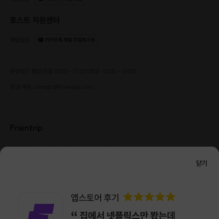
호스트 지원센터
채팅상담
:
카카오톡 채널 프립호스트
운영시간: 평일/주말 10:00 - 17:00 (점심 : 12:00 - 13:00)
광고/제휴: contact@frientrip.com
Frientrip
㈜프렌트립
사업자 등록번호 : 261-81-04385
|
통신판매업신고번호 : 2016-서울성동-01088
닫기
대표 : 임수열
개인정보 관리 책임자 : 권용근
070-5175-6636
|
|
서울시 성동구 왕십리로 115 헤이그라운드 서울숲점 G704
㈜프렌트립은 통신판매중개자로서 거래당사자가 아니며, 호스트가 등록한 상품정보 및 거래에
대해 ㈜프렌트립은 일체의 책임을 지지 않습니다.
NICEPAY 안전거래 서비스 : 고객님의 안전거래를 위해 현금 결제 시, 저희 사이트에서 가입한
구매안전 서비스를 이용할 수 있습니다.
가입 확인