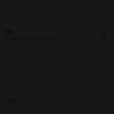
구름섬
서울 중랑구 면목로52길 5 (면목동) 1층
1:1 문의