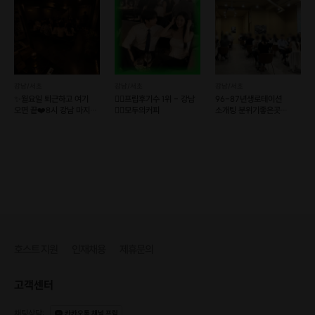
강남/서초
강남/서초
강남/서초
✨월요일 퇴근하고 여기
❤️‍🔥프립후기수 1위 - 강남
96-87년생로테이션
오면 끝❤️8시 강남 마지막
❤️‍🔥모두의커피
소개팅 분위기좋은곳
2자리❤️
일대일 대화커피모임 강남
선릉역
호스트 지원
인재채용
제휴문의
고객센터
채팅상담
:
카카오톡 채널 프립