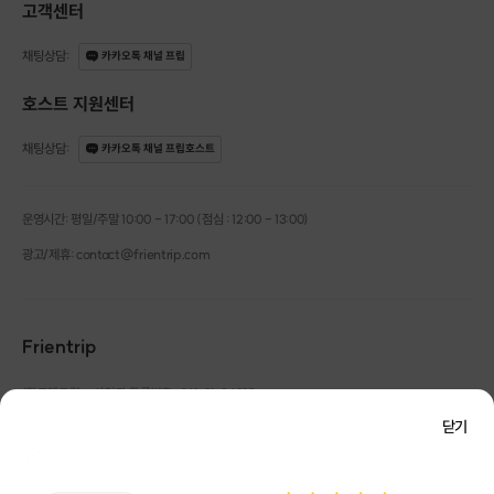
고객센터
채팅상담
:
카카오톡 채널 프립
호스트 지원센터
채팅상담
:
카카오톡 채널 프립호스트
운영시간: 평일/주말 10:00 - 17:00 (점심 : 12:00 - 13:00)
광고/제휴: contact@frientrip.com
Frientrip
㈜프렌트립
사업자 등록번호 : 261-81-04385
|
통신판매업신고번호 : 2016-서울성동-01088
닫기
대표 : 임수열
개인정보 관리 책임자 : 권용근
070-5175-6636
|
|
서울시 성동구 왕십리로 115 헤이그라운드 서울숲점 G704
㈜프렌트립은 통신판매중개자로서 거래당사자가 아니며, 호스트가 등록한 상품정보 및 거래에