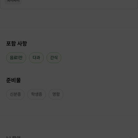
와이파이
포함 사항
음료1잔
다과
간식
준비물
신분증
학생증
명함