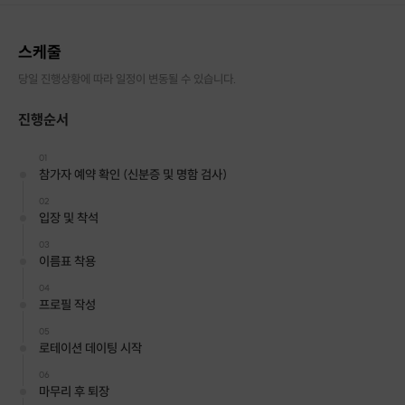
스케줄
당일 진행상황에 따라 일정이 변동될 수 있습니다.
진행순서
01
참가자 예약 확인 (신분증 및 명함 검사)
02
입장 및 착석
03
이름표 착용
04
프로필 작성
05
로테이션 데이팅 시작
06
마무리 후 퇴장