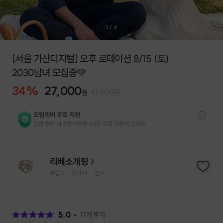
1
/
4
[서울 가산디지털] 오후 로테이션 8/15 (토)
2030남녀 모집중💚
34
%
27,000
41,000
원
원
프립케어 무료 지원
프립 참여 시 프립케어를 1년간 무료 지원해 드리요.
리베소개팅
프립
2
후기 19
찜
11
|
|
후
기
5.0
17
개 후기