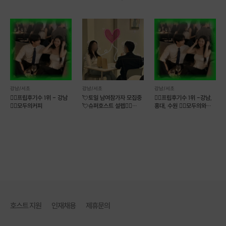
보는 이미지는?
소개팅보다 러브인서울
12대12훈남훈녀소개팅❤
만남살롱커피
강남/서초
강남/서초
강남/서초
❤️‍🔥프립후기수 1위 - 강남
💘토일 남여참가자 모집중
❤️‍🔥프립후기수 1위 -강남,
❤️‍🔥모두의커피
💘슈퍼호스트 설렙❤️‍🔥
홍대, 수원 ❤️‍🔥모두의와인+
훈훈한프로필공개❤️
커피
호스트 지원
인재채용
제휴문의