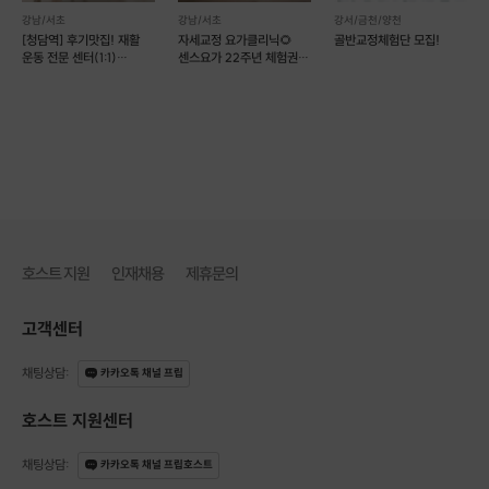
큰 고민이셨어요.
강남/서초
강남/서초
강서/금천/양천
[청담역] 후기맛집! 재활
자세교정 요가클리닉🌻
골반교정체험단 모집!
문제점 파악 후
운동 전문 센터(1:1)
센스요가 22주년 체험권
해당 부분을 개선할
(예약가능)
90분 프로그램
맞춤 30분 수업을 진행했어요.
호스트 지원
인재채용
제휴문의
고객센터
채팅상담
:
카카오톡 채널 프립
호스트 지원센터
채팅상담
:
카카오톡 채널 프립호스트