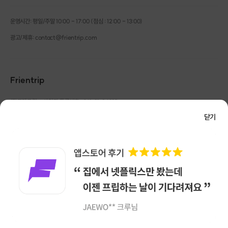
자세가 곧게 세워지며
짧아진 목과 어깨가 길어졌어요.
운영시간: 평일/주말 10:00 - 17:00 (점심 : 12:00 - 13:00)
광고/제휴: contact@frientrip.com
솟아있는 승모근의 긴장을 풀고
견갑골을 제자리로 돌려놓는 것 만으로도,
가녀린 쇄골 라인이 살아납니다.
Frientrip
턱 아래 목주름도 옅어지는건 덤이에요 :)
㈜프렌트립
사업자 등록번호 : 261-81-04385
|
드레스를 입을 때
통신판매업신고번호 : 2016-서울성동-01088
라인과 함께 고민되는 부분이
닫기
대표 : 임수열
개인정보 관리 책임자 : 권용근
070-5175-6636
|
|
바로 가슴 볼륨감인데요,
서울시 성동구 왕십리로 115 헤이그라운드 서울숲점 G704
㈜프렌트립은 통신판매중개자로서 거래당사자가 아니며, 호스트가 등록한 상품정보 및 거래에
가슴을 활짝 열어주니
대해 ㈜프렌트립은 일체의 책임을 지지 않습니다.
옆태가 살아난 모습 보이시죠?
NICEPAY 안전거래 서비스 : 고객님의 안전거래를 위해 현금 결제 시, 저희 사이트에서 가입한
구매안전 서비스를 이용할 수 있습니다.
가입 확인
30분의 운동으로
이용약관
개인정보 처리방침
바른자세가 되면서
전보다 살이 빠져보이는 건 물론이고
앱 다운로드
라인이 훨씬 정리됐어요.