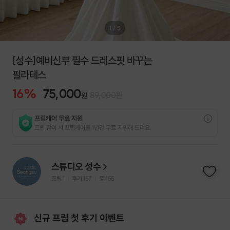
1
/
5
[성수]예비신부 필수 드레스핏 바꾸는
필라테스
16
%
75,000
89,000
원
원
프립케어 무료 지원
프립 참여 시 프립케어를 1년간 무료 지원해 드리요.
스튜디오 성수
프립
1
후기 157
찜
155
|
|
신규 프립 첫 후기 이벤트