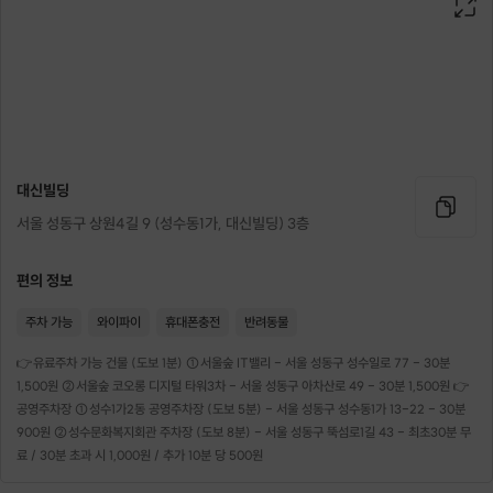
대신빌딩
서울 성동구 상원4길 9 (성수동1가, 대신빌딩) 3층
편의 정보
문제는 자세입니다.
주차 가능
와이파이
휴대폰충전
반려동물
굽은 어깨는 목을 짧아 보이게하고
👉유료주차 가능 건물 (도보 1분) ①서울숲 IT밸리 - 서울 성동구 성수일로 77 - 30분
쇄골 라인을 숨겨버립니다.
1,500원 ②서울숲 코오롱 디지털 타워3차 - 서울 성동구 아차산로 49 - 30분 1,500원 👉
공영주차장 ①성수1가2동 공영주차장 (도보 5분) - 서울 성동구 성수동1가 13-22 - 30분
포토샵은
900원 ②성수문화복지회관 주차장 (도보 8분) - 서울 성동구 뚝섬로1길 43 - 최초30분 무
사진 속 승모근을 지워줄 수 있지만,
료 / 30분 초과 시 1,000원 / 추가 10분 당 500원
본식 당일 하객들이 직접 보는
신부님의 라인까지 보정해 줄 수는 없습니다.