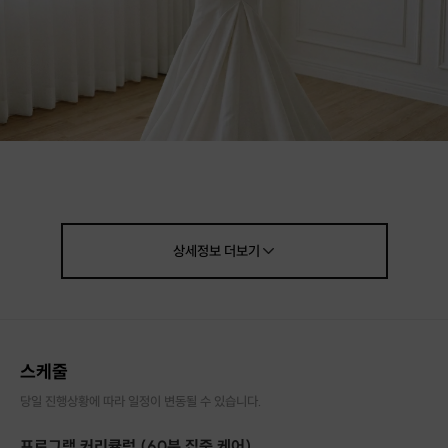
"선생님,
살은 뺐는데 왜 드레스만 입으면
상세정보
더보기
어깨가 좁아보이고 승모근만 툭 튀어나올까요?"
결혼 준비로 바쁜 예비 신부님들,
다이어트만으로는 해결되지 않는
스케줄
'라인' 고민이 있으신가요?
당일 진행상황에 따라 일정이 변동될 수 있습니다.
승모근 라인, 굽은 등,
그리고 드레스 밖으로 보이는
프로그램 커리큘럼 (60분 집중 케어)