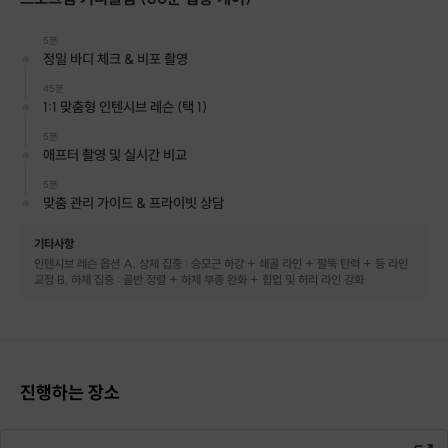
팔뚝과 허리 라인까지.
5분
스튜디오 성수의 시그니처 프로그램
정밀 바디 체크 & 비포 촬영
[The Dress Fit]을 통해
단 1회 수업만으로 내 몸의 숨겨진 라인이
45분
1:1 맞춤형 인텐시브 레슨 (택 1)
어떻게 달라질 수 있는지 직접 확인해 보세요.
5분
애프터 촬영 및 실시간 비교
| 왜 다이어트만으로는 예쁜 드레스핏을 만들 수 없
5분
맞춤 관리 가이드 & 프라이빗 상담
을까요?
기타사항
인텐시브 레슨 옵션 A. 상체 집중 : 승모근 하강 + 쇄골 라인 + 팔뚝 탄력 + 등 라인
교정 B. 하체 집중 : 골반 정렬 + 하체 부종 완화 + 힙업 및 허리 라인 강화
진행하는 장소