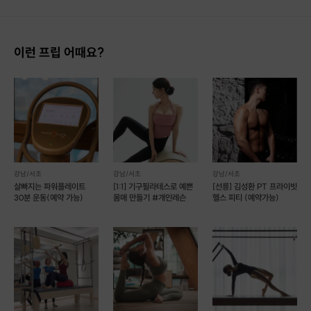
이런 프립 어때요?
강남/서초
강남/서초
강남/서초
살빠지는 파워플레이트
[1:1] 기구필라테스로 예쁜
[선릉] 김성환 PT 프라이빗
| 모호한 말보다 실제 사례로 보여드립니다.
30분 운동(예약 가능)
몸매 만들기 #개인레슨
헬스 피티 (예약가능)
Case 1. 30분 만에 찾아낸 내 목선
(20대 여성 직장인)
- 말린 어깨와 쇄골라인 정리 -
어깨와 등이 말리면서
머리가 앞으로 기울어지고
목과 어깨선이 짧아진게