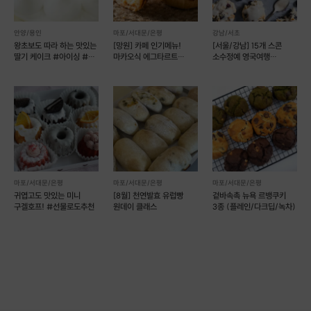
안양/용인
마포/서대문/은평
강남/서초
왕초보도 따라 하는 맛있는
[망원] 카페 인기메뉴!
[서울/강남] 15개 스콘
딸기 케이크 #아이싱 #
마카오식 에그타르트
소수정예 영국여행
데코
만들기
베이킹클래스
마포/서대문/은평
마포/서대문/은평
마포/서대문/은평
귀엽고도 맛있는 미니
[8월] 천연발효 유럽빵
겉바속촉 뉴욕 르뱅쿠키
구겔호프! #선물로도추천
원데이 클래스
3종 (플레인/다크딥/녹차)