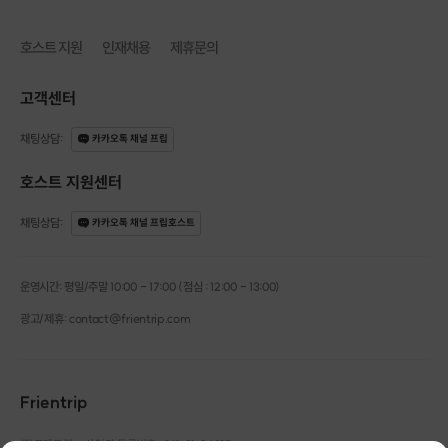
호스트 지원
인재채용
제휴문의
고객센터
채팅상담
:
카카오톡 채널 프립
호스트 지원센터
채팅상담
:
카카오톡 채널 프립호스트
운영시간: 평일/주말 10:00 - 17:00 (점심 : 12:00 - 13:00)
광고/제휴: contact@frientrip.com
Frientrip
㈜프렌트립
사업자 등록번호 : 261-81-04385
|