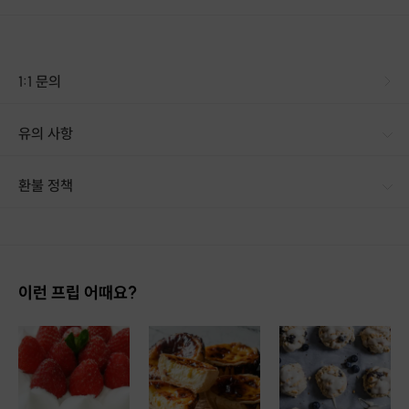
1:1 문의
유의 사항
환불 정책
1. 결제 후 14일 이내 취소 시 : 전액 환불 (단, 결제 후 14일 이내라도 호스트와 프립 진행일 예약 확정 후 환불 불가) 2. 결제 후 14일 이후 취소 시 : 환불 불가 ※ 상품의 유효기간 만료 시 연장은 불가하며, 기간 내 호스트와 예약 확정 되지 않은 프립은 프립 에너지로 환불 됩니다. ※ 환불된 에너지의 유효기간은 지급일로부터 180일이며, 유효기간 종료 후 기간연장 및 환불이 불가합니다. ※ 배송상품의 경우 배송 준비 전 전액 환불 가능, 배송 준비 후 환불 불가 합니다. ※ 다회권의 경우, 1회라도 사용시 부분 환불이 불가하며, 기간 내 호스트와 예약 확정 되지 않은 프립은 프립 에너지로 환불 됩니다. [환불 신청 방법] 1. 해당 프립 결제한 계정으로 로그인 2. 마이프립 - 신청내역 or 결제내역
이런 프립 어때요?