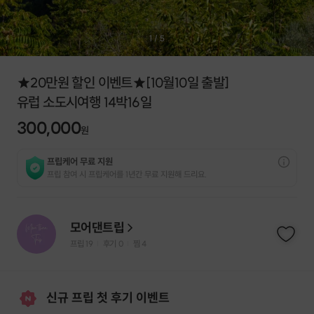
1
/
5
★20만원 할인 이벤트★[10월10일 출발]
유럽 소도시여행 14박16일
300,000
원
프립케어 무료 지원
프립 참여 시 프립케어를 1년간 무료 지원해 드리요.
모어댄트립
프립
19
후기 0
찜
4
|
|
신규 프립 첫 후기 이벤트