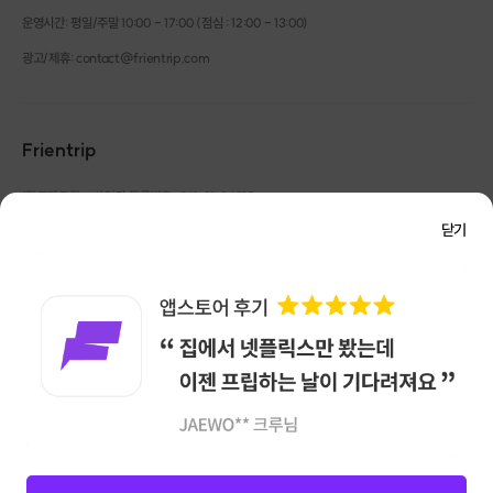
운영시간: 평일/주말 10:00 - 17:00 (점심 : 12:00 - 13:00)
광고/제휴: contact@frientrip.com
Frientrip
㈜프렌트립
사업자 등록번호 : 261-81-04385
|
통신판매업신고번호 : 2016-서울성동-01088
닫기
대표 : 임수열
개인정보 관리 책임자 : 권용근
070-5175-6636
|
|
서울시 성동구 왕십리로 115 헤이그라운드 서울숲점 G704
㈜프렌트립은 통신판매중개자로서 거래당사자가 아니며, 호스트가 등록한 상품정보 및 거래에
대해 ㈜프렌트립은 일체의 책임을 지지 않습니다.
NICEPAY 안전거래 서비스 : 고객님의 안전거래를 위해 현금 결제 시, 저희 사이트에서 가입한
구매안전 서비스를 이용할 수 있습니다.
가입 확인
이용약관
개인정보 처리방침
앱 다운로드