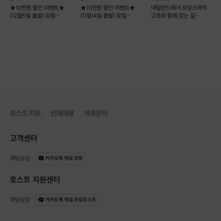
★10만원 할인 이벤트★
★10만원 할인 이벤트★
네덜란드에서 프랑스까지
[12월5일 출발] 유럽
[11월14일 출발] 유럽
고흐와 함께 걷는 길
맥주여행 10박12일
맥주여행 10박12일
8박10일 [버킷트립]
호스트 지원
인재채용
제휴문의
고객센터
채팅상담
:
카카오톡 채널 프립
호스트 지원센터
채팅상담
:
카카오톡 채널 프립호스트