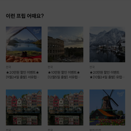
이런 프립 어때요?
전국
전국
전국
★20만원 할인 이벤트★
★10만원 할인 이벤트★
★20만원 할인 이벤트
[9월24일 출발] 서유럽
[12월5일 출발] 서유럽
★[10월24일 출발] 유럽
캠핑여행 10박12일
소도시여행 7박9일
소도시여행 14박16일
전국
전국
부천/인천