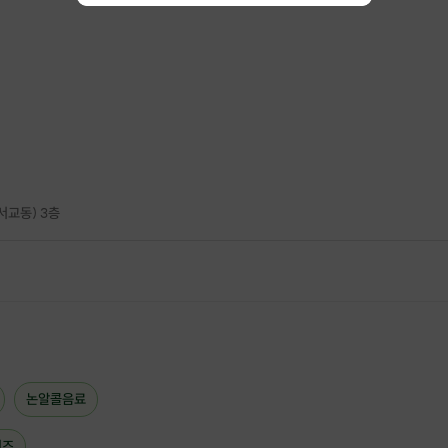
⚠️ 신청 안내
신청은 대부분 하루 전 / 당일에 몰려
갑자기 조기마감되는 경우가 많습니다
프립에서 보시는 신청인원과 관계없이
자사몰 및 타 플랫폼 동시 예약
으로
서교동) 3층
갑자기 조기 마감
될 수 있으니
미리 신청 부탁드립니다 🙏
👉 지금 신청 안하면 자리 없을 수 있어요!
논알콜음료
치즈