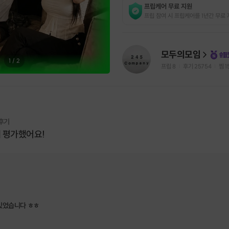
프립케어 무료 지원
프립 참여 시 프립케어를 1년간 무료 
모두의모임
1
/
2
프립
8
후기 25754
찜
1
|
|
 후기
 평가했어요!
밌었습니다 ㅎㅎ