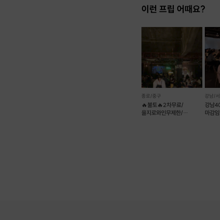
이런 프립 어때요?
종로/중구
강남/
🔥불토🔥2차무료/
강남40
을지로와인무제한/
마감임
남1여2선착순마감🍷
인기남
후기1등렛츠밋업
🔥