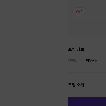
1
프립 정보
난이도
매우쉬움
프립 소개