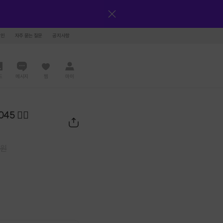
그인
자주 묻는 질문
공지사항
드
메시지
찜
마이
5 ❤️‍🔥
0
원