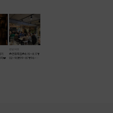
강남/서초
여기
☘️연휴특집☘️8.15~8.17❣️
자리❤️
02-90❣️99-87❣️96-
86❣️