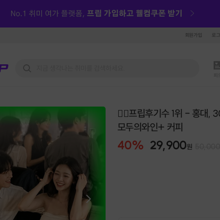
회원가입
로
피
❤️‍🔥프립후기수 1위 - 홍대, 304
모두의와인+ 커피
40
%
29,900
50,00
원