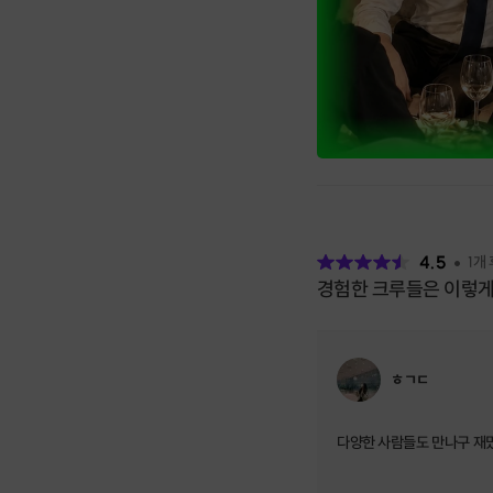
후
기
4.5
1
개
경험한 크루들은 이렇게
ㅎㄱㄷ
다양한 사람들도 만나구 재