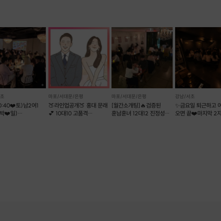
서초
마포/서대문/은평
마포/서대문/은평
강남/서초
:40❤️토)남2여1
🍑라인업공개🍑 홍대 문래
[월간소개팅]🔥검증된
✨금요일 퇴근하고 
박❤️일)
💕 10대10 고품격
훈남훈녀 12대12 진정성
오면 끝❤️마지막 2
녀특집🔥실시간명단
가치관소개팅
있는 로테이션 소개팅