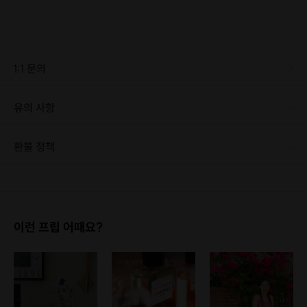
1:1 문의
유의 사항
환불 정책
1. 결제 후 1시간 이내에는 무료 취소가 가능합니다. (단, 신청마감 이후 취소 시, 프립 진행 당일 결제 후 취소 시 취소 및 환불 불가) 2. 결제 후 1시간이 초과한 경우, 아래의 환불규정에 따라 취소수수료가 부과됩니다. - 신청마감 2일 이전 취소시 : 전액 환불 - 신청마감 1일 ~ 신청마감 이전 취소시 : 상품 금액의 50% 취소 수수료 배상 후 환불 - 신청마감 이후 취소시, 또는 당일 불참 : 환불 불가 ※ 다회권의 경우, 1회라도 사용시 부분 환불이 불가하며, 기간 내 호스트와 예약 확정 되지 않은 프립은 프립 에너지로 환불 됩니다. ※ 여행사 상품의 경우 상품 상세 페이지의 여행사 환불 규정이 우선 적용 됩니다. ※ 여행사 상품, 숙박, 이벤트 상품 등 객실, 버스 등 사전 예약 확정이 필요한 프립은 예약 확정 이후 신청마감일 이전이라도 취소 및 환불 불가합니다. ※ 취소 수수료는 신청 마감일을 기준으로 산정됩니다. ※ 신청 마감일은 무엇인가요? 호스트님들이 장소 대관, 강습, 재료 구비 등 프립 진행을 준비하기 위해, 프립 진행일보다 일찍 신청을 마감합니다. 환불은 진행일이 아닌 신청 마감일 기준으로 이루어집니다. 프립마다 신청 마감일이 다르니, 꼭 날짜와 시간을 확인 후 결제해주세요! : ) ※신청 마감일 기준 환불 규정 예시 - 프립 진행일 : 10월 27일 - 신청 마감일 : 10월 26일 10월 25일에 취소 할 경우, 신청마감일 1일 전에 해당하며 50%의 수수료가 발생합니다. [환불 신청 방법] 1. 해당 프립 결제한 계정으로 로그인 2. 마이프립 - 신청내역 or 결제내역 3. 취소를 원하는 프립 상세 정보 버튼 - 취소 ※ 결제 수단에 따라 예금주, 은행명, 계좌번호 입력
이런 프립 어때요?