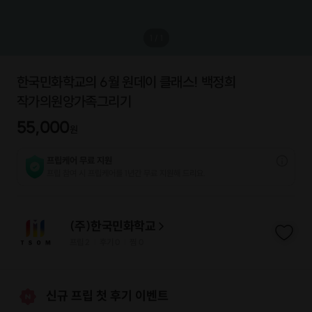
1
/
1
한국민화학교의 6월 원데이 클래스! 백정희
작가의원앙가족그리기
55,000
원
프립케어 무료 지원
프립 참여 시 프립케어를 1년간 무료 지원해 드리요.
(주)한국민화학교
프립
2
후기 0
찜
0
|
|
신규 프립 첫 후기 이벤트