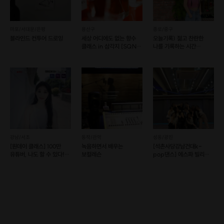
마포/서대문/은평
용산구
종로/중구
블라인드 컨투어 드로잉
세상 어디에도 없는 향수
오늘기록) 젊고 찬란한
클래스 in 삼각지 [SQNC
나를 기록하는 시간
003]
스마트폰사진클래스
강남/서초
동작/관악
성동/광진
[원데이 클래스] 100만
녹음하면서 배우는
[석촌사당강남건대k-
유튜버, 나도 할 수 있다!
보컬레슨
pop댄스] 에스파 빌리
(예약 가능)
방탄 다영 등