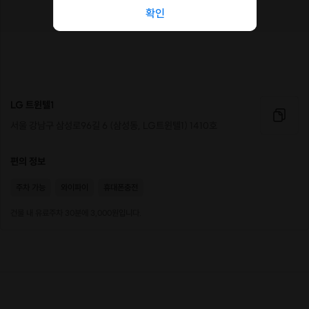
확인
LG 트윈텔1
서울 강남구 삼성로96길 6 (삼성동, LG트윈텔1) 1410호
편의 정보
주차 가능
와이파이
휴대폰충전
건물 내 유료주차 30분에 3,000원입니다.