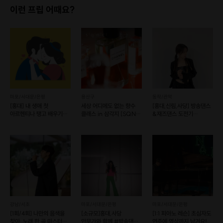
이런 프립 어때요?
마포/서대문/은평
용산구
동작/관악
[홍대] 내 생애 첫
세상 어디에도 없는 향수
[홍대,신림,사당] 방송댄스
아르헨티나 탱고 배우기
클래스 in 삼각지 [SQNC
&재즈댄스 도전기
원데이클래스
003]
(그룹수업)
강남/서초
마포/서대문/은평
마포/서대문/은평
[1회/4회] 나만의 음색을
[소규모]홍대,사당
[1:1 피아노 레슨] 초심자도
찾아, 노래 한 곡 마스터
안무가와 함께 #방송댄스
연주에 영상까지 남겨요!