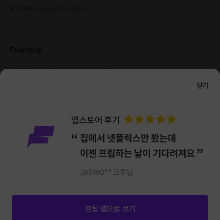
광고/제휴: contact@frientrip.com
Frientrip
㈜프렌트립
사업자 등록번호 : 261-81-04385
|
통신판매업신고번호 : 2016-서울성동-01088
닫기
대표 : 임수열
개인정보 관리 책임자 : 권용근
070-5175-6636
|
|
서울시 성동구 왕십리로 115 헤이그라운드 서울숲점 G704
㈜프렌트립은 통신판매중개자로서 거래당사자가 아니며, 호스트가 등록한 상품정보 및 거래에
대해 ㈜프렌트립은 일체의 책임을 지지 않습니다.
NICEPAY 안전거래 서비스 : 고객님의 안전거래를 위해 현금 결제 시, 저희 사이트에서 가입한
구매안전 서비스를 이용할 수 있습니다.
가입 확인
이용약관
개인정보 처리방침
앱 다운로드
프립 앱으로 보기