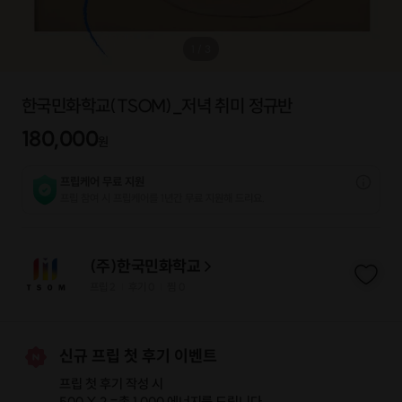
1
/
3
한국민화학교(TSOM)_저녁 취미 정규반
180,000
원
프립케어 무료 지원
프립 참여 시 프립케어를 1년간 무료 지원해 드리요.
(주)한국민화학교
프립
2
후기 0
찜
0
|
|
신규 프립 첫 후기 이벤트
프립 첫 후기 작성 시
500 X 2 =
총 1,000 에너지
를 드립니다.