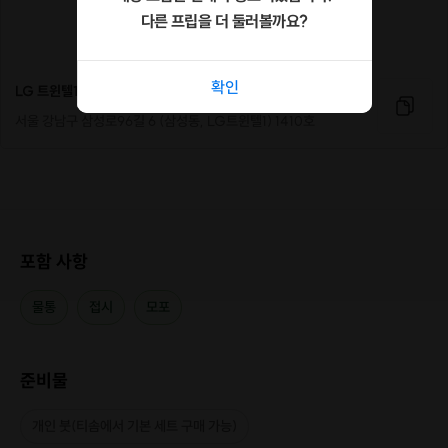
다른 프립을 더 둘러볼까요?
확인
LG 트윈텔1
서울 강남구 삼성로96길 6 (삼성동, LG트윈텔1) 1410호
포함 사항
물통
접시
모포
준비물
개인 붓(티솜에서 기본 세트 구매 가능)