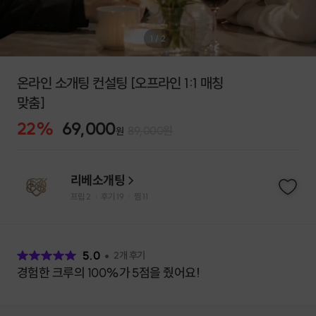
1
/
2
온라인 소개팅 컨설팅 [오프라인 1:1 매칭
맞춤]
22
%
69,000
89,000
원
원
리베소개팅
프립
2
후기 19
찜
11
|
|
후
기
5.0
2
개 후기
경험한 크루의 100%가 5점을 줬어요!