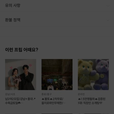
결혼관
유의 사항
취미
라이프스타일
소비 성향
환불 정책
소통 방식
1. 결제 후 14일 이내 취소 시 : 전액 환불 (단, 결제 후 14일 이내라도 호스트와 프립 진행일 예약 확정 후 환불 불가) 2. 결제 후 14일 이후 취소 시 : 환불 불가 ※ 상품의 유효기간 만료 시 연장은 불가하며, 기간 내 호스트와 예약 확정 되지 않은 프립은 프립 에너지로 환불 됩니다. ※ 환불된 에너지의 유효기간은 지급일로부터 180일이며, 유효기간 종료 후 기간연장 및 환불이 불가합니다. ※ 배송상품의 경우 배송 준비 전 전액 환불 가능, 배송 준비 후 환불 불가 합니다. ※ 다회권의 경우, 1회라도 사용시 부분 환불이 불가하며, 기간 내 호스트와 예약 확정 되지 않은 프립은 프립 에너지로 환불 됩니다. [환불 신청 방법] 1. 해당 프립 결제한 계정으로 로그인 2. 마이프립 - 신청내역 or 결제내역
진행 방식
이런 프립 어때요?
신청서 작성
프로필 추천 (최대 5명)
원하는 상대 선택
상대방 수락
1:1 온라인 소개 진행
진행 절차
강남/서초
종로/중구
온라인
남2여2모집)강남+홍대📍
🔥불토🔥2차무료/
🔥1.5만명돌파🔥검증된
신청서 작성 → 프로필 & 매칭률 분석 → 프로필 추천 → 상대 선택 → 상호
수목금토일☘️
을지로와인무제한/
1대1 직장인 소개팅💜
12대12훈남훈녀소개팅❤
남1여2선착순마감🍷
수락 →
오프라인
소개 진행
만남살롱커피
후기1등렛츠밋업