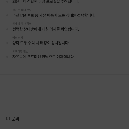
회원님께 적합한 이성 프로필을 추천합니다.
✓ 회원 직접 선택
원하는 상대 선택
✓ 1회 온라인 소개 진행
추천받은 후보 중 가장 마음에 드는 상대를 선택합니다.
✓ 전담 매칭 매니저 관리
✓ 가치관 및 성향 기반 매칭
상대방 의사 확인
선택한 상대방에게 매칭 의사를 확인합니다.
✓ 우선 매칭 진행
매칭 성사
양측 모두 수락 시 매칭이 성사됩니다.
매칭 기준
오프라인 만남
자유롭게 오프라인 만남으로 이어집니다.
회원님이 중요하게 생각하는 조건 4~6개 이상 우선 반영
기본 조건
나이
지역
직업
학력
키
성향 조건
1:1 문의
연애 가치관