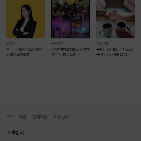
LIBE의 매칭 원칙
✓ 모든 회원은 기본 프로필 검증 후 등록됩니다.
✓ 회원님은 추천받은 후보 중 직접 선택할 수 있습니다.
✓ 상대방 역시 선택권을 가지며, 상호 수락 시 매칭이 성사됩니다.
온라인
동작/관악
강남/서초
✓ 무작위 소개가 아닌 조건과 성향을 기반으로 추천됩니다.
전국 어디든💛 요즘 것들의
[할인 이벤트❣️]2030 인연
❤️8월 99-82 남여 모집
소개팅 로멜로🌸
게하파티❣️썸소울,
❤️라인업공개❤️12:12
✓ 매칭 성사 후
오프라인으로
만남이 진행됩니다.
소개팅보다 러브인서울
로테이션소개팅
상품
추천 프로필 수
조건 반영
Basic
3명
2~3개
Premium
5명
4~6개
호스트 지원
인재채용
제휴문의
고객센터