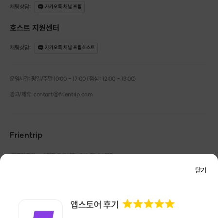
채팅상담
:
카카오톡 채널 프립
호스트 지원센터
채팅상담
:
카카오톡 채널 프립호스트
운영시간: 평일/주말 10:00 - 17:00 (점심 : 12:00 - 13:00)
광고/제휴: contact@frientrip.com
Frientrip
㈜프렌트립
사업자 등록번호 : 261-81-04385
|
통신판매업신고번호 : 2016-서울성동-01088
닫기
대표 : 임수열
개인정보 관리 책임자 : 권용근
070-5175-6636
|
|
서울시 성동구 왕십리로 115 헤이그라운드 서울숲점 G704
㈜프렌트립은 통신판매중개자로서 거래당사자가 아니며, 호스트가 등록한 상품정보 및 거래에
대해 ㈜프렌트립은 일체의 책임을 지지 않습니다.
NICEPAY 안전거래 서비스 : 고객님의 안전거래를 위해 현금 결제 시, 저희 사이트에서 가입한