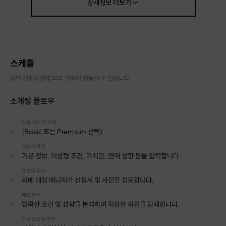
상세정보
더보기
진행 방식
신청서 작성
프로필 추천 (최대 3명)
원하는 상대 선택
상대방 수락
스케줄
1:1 온라인 소개 진행
당일 진행상황에 따라 일정이 변동될 수 있습니다.
소개팅 플로우
LIBE Match Premium
상품 선택 및 구매
(Basic 또는 Premium 선택)
신청서 작성
더 정교하게 선택하는 프리미엄 소개
기본 정보, 이상형 조건, 가치관, 연애 성향 등을 입력합니다.
회원님의 조건, 가치관, 라이프스타일을 종합적으로 분석하여 높은 적합도의
프로필 검수
이성 프로필을 추천해드립니다.
리베 매칭 매니저가 신청서 및 사진을 검토합니다.
여러 후보 중 직접 선택할 수 있어 소개팅 성공 가능성을 높일 수 있습니다.
매칭 분석
입력한 조건 및 성향을 분석하여 적합한 회원을 탐색합니다.
서비스 구성
후보 프로필 추천
✓ 이성 프로필 5명 추천