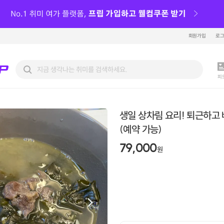
회원가입
로
피
생일 상차림 요리! 퇴근하고
(예약 가능)
79,000
원