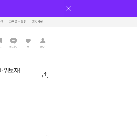
그인
자주 묻는 질문
공지사항
드
메시지
찜
마이
 배워보자!