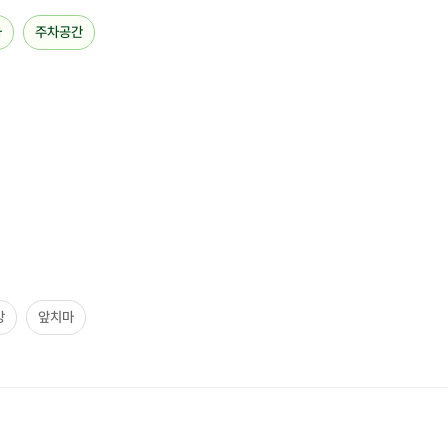
차
주차공간
16년째 가정 쿠킹 클래스를 진행
하고 있는
저 민트와 함께,
쉽고 재미난 쿠킹의 세계에 입문해 봐요.
우리들의 생일 상차림을 부탁해!
옵션 A
A1 소불고기
A2 제육볶음
A3 깻잎전
옵션 B
B1 미역국
B2 김치찌개
방
앞치마
B3 된장찌개
각 옵션에서 한가지씩 선택
해 주시면 됩니다.
ex) A3 깻잎전 + B1 미역국
모두 제가 설명 후,