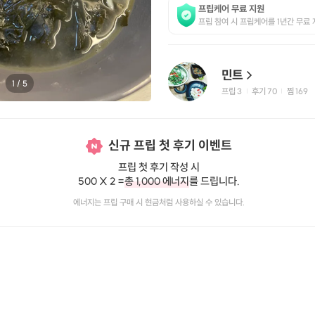
프립케어 무료 지원
프립 참여 시 프립케어를 1년간 무료 
민트
1
/
5
프립
3
후기 70
찜
169
|
|
신규 프립 첫 후기 이벤트
프립 첫 후기 작성 시
500 X 2 =
총 1,000 에너지
를 드립니다.
에너지는 프립 구매 시 현금처럼 사용하실 수 있습니다.