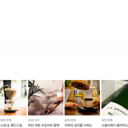
직접 체험, 레시피까지
모두! 모두! 알려드릴 예정이니
프립 이후라면 누구나 요리왕이 되실 거에요!!
[ 옵션 A ]
에너지로 환불 됩니다. [환불 신청 방법] 1. 해당 프립 결제한 계정으로 로그인 2. 마이프립 - 신청내역 or 결제내역
서대문/은평
강남/서초
송파/강동
대전/세종
로스팅 & 핸드드립,
와인 대회 우승자와 함께
커피의 깊이를 더하는
소믈리에가 들려주