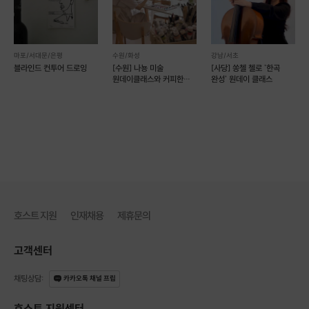
마포/서대문/은평
수원/화성
강남/서초
블라인드 컨투어 드로잉
[수원] 나뇽 미술
[사당] 쏭첼 첼로 '한곡
원데이클래스와 커피한잔
완성' 원데이 클래스
[유화,아크릴화,
나이프페인팅]
호스트 지원
인재채용
제휴문의
고객센터
채팅상담
:
카카오톡 채널 프립
호스트 지원센터