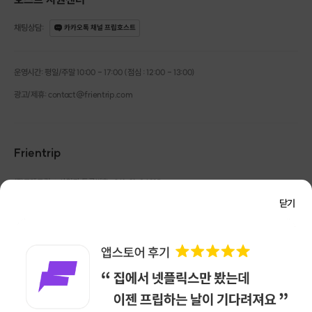
채팅상담
:
카카오톡 채널 프립호스트
운영시간: 평일/주말 10:00 - 17:00 (점심 : 12:00 - 13:00)
광고/제휴: contact@frientrip.com
Frientrip
㈜프렌트립
사업자 등록번호 : 261-81-04385
|
통신판매업신고번호 : 2016-서울성동-01088
닫기
대표 : 임수열
개인정보 관리 책임자 : 권용근
070-5175-6636
|
|
서울시 성동구 왕십리로 115 헤이그라운드 서울숲점 G704
㈜프렌트립은 통신판매중개자로서 거래당사자가 아니며, 호스트가 등록한 상품정보 및 거래에
대해 ㈜프렌트립은 일체의 책임을 지지 않습니다.
NICEPAY 안전거래 서비스 : 고객님의 안전거래를 위해 현금 결제 시, 저희 사이트에서 가입한
구매안전 서비스를 이용할 수 있습니다.
가입 확인
이용약관
개인정보 처리방침