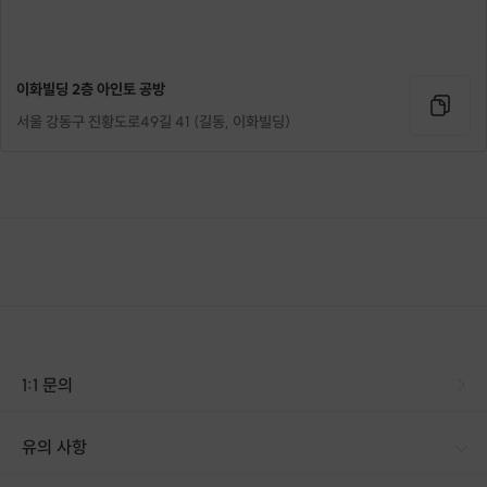
이화빌딩 2층 아인토 공방
서울 강동구 진황도로49길 41 (길동, 이화빌딩)
1:1 문의
유의 사항