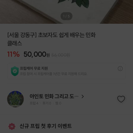
1
/
5
[서울 강동구] 초보자도 쉽게 배우는 민화
클래스
11
%
50,000
56,000
원
원
프립케어 무료 지원
프립 참여 시 프립케어를 1년간 무료 지원해 드리요.
아인토 민화 그리고 도자기
프립
4
후기 0
찜
0
|
|
신규 프립 첫 후기 이벤트