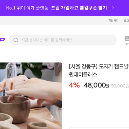
회원가입
로
피
[서울 강동구] 도자기 핸드
원데이클래스
4
%
48,000
50,000
원