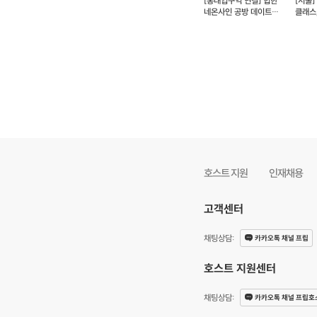
[홍대입구역 연결] 힙한
[서울]
네온사인 공방 데이트
클래스
SMOOD (예약 가능)
가능)
호스트 지원
인재채용
고객센터
채팅상담
:
카카오톡 채널 프립
호스트 지원센터
채팅상담
:
카카오톡 채널 프립호