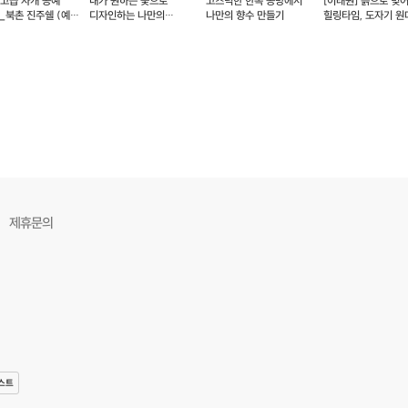
 고급 자개 공예
내가 원하는 꽃으로
고즈넉한 한옥 공방에서
[이태원] 흙으로 빚
_북촌 진주쉘 (예약
디자인하는 나만의
나만의 향수 만들기
힐링타임, 도자기 원
플라워클래스
클래스
제휴문의
스트