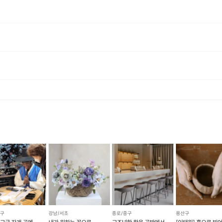
, 재료 구비 등 프립 진행을 준비하기 위해, 프립 진행일보다 일찍 신청을 마감합니다. 환불은 진행일이 아닌 신청 마감일 기준으로 이루어집니다. 프립마다 신청 마감일이 다르니, 꼭 날짜와 시간을 확인 후 결제해주세요! : ) ※신청 마감일 기준 환불 규정 예시 - 프립 진행일 : 10월 27일 - 신청 마감일 : 10월 26일 10월 25일에 취소 할 경우, 신청마감일 1일 전에 해당하며 50%의 수수료가 발생합니다. [환불 신청 방법] 1. 해당 프립 결제한 계정으로 로그인 2. 마이프립 - 신청내역 or 결제내역 3. 취소를 원하는 프립 상세 정보 버튼 - 취소 ※ 결제 수단에 따라 예금주, 은행명, 계좌번호 입력
중구
강남/서초
종로/중구
용산구