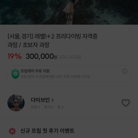
1
/
5
[서울,경기] 레벨1+2 프리다이빙 자격증
과정 / 초보자 과정
19
%
300,000
370,000
원
원
프립케어 무료 지원
프립 참여 시 프립케어를 1년간 무료 지원해 드리요.
다이브인
프립
3
후기 0
찜
4
|
|
신규 프립 첫 후기 이벤트