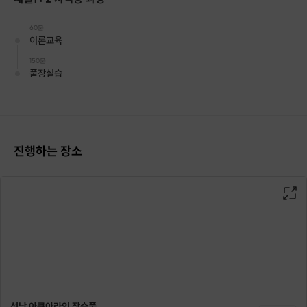
60분
이론교육
150분
풀장실습
진행하는 장소
성남 아쿠아라인 잠수풀