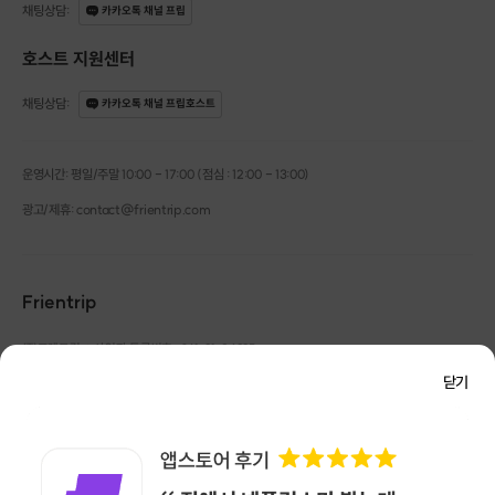
채팅상담
:
카카오톡 채널 프립
호스트 지원센터
채팅상담
:
카카오톡 채널 프립호스트
운영시간: 평일/주말 10:00 - 17:00 (점심 : 12:00 - 13:00)
광고/제휴: contact@frientrip.com
Frientrip
㈜프렌트립
사업자 등록번호 : 261-81-04385
|
통신판매업신고번호 : 2016-서울성동-01088
닫기
대표 : 임수열
개인정보 관리 책임자 : 권용근
070-5175-6636
|
|
서울시 성동구 왕십리로 115 헤이그라운드 서울숲점 G704
㈜프렌트립은 통신판매중개자로서 거래당사자가 아니며, 호스트가 등록한 상품정보 및 거래에
대해 ㈜프렌트립은 일체의 책임을 지지 않습니다.
NICEPAY 안전거래 서비스 : 고객님의 안전거래를 위해 현금 결제 시, 저희 사이트에서 가입한
구매안전 서비스를 이용할 수 있습니다.
가입 확인