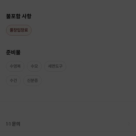
불포함 사항
풀장입장료
준비물
🤿 강사 소개
수영복
수모
세면도구
백민지 강사
AIDA Instructor
수건
신분증
PSA Instructor
AIDA Youth Instructor
PTRD Scuba Diving Instructor
PSA EFR Instructor
저 역시 물을 무서워했던 초보자였습니다.그래서 처음 배우는 분들이 어디서
어려워하고,
어떤 부분을 두려워하는지 잘 알고 있습니다.
1:1 문의
무조건 깊이 들어가는 교육이 아니라, 개인의 속도에 맞춰 안전하게 진행합니
다.