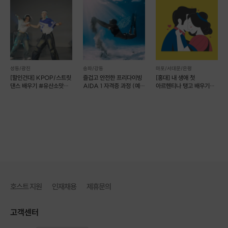
성동/광진
송파/강동
마포/서대문/은평
[할인건대] KPOP/스트릿
즐겁고 안전한 프리다이빙
[홍대] 내 생애 첫
댄스 배우기 #유산소맛집
AIDA 1 자격증 과정 (예약
아르헨티나 탱고 배우기
#건대 놀거리
가능)
원데이클래스
호스트 지원
인재채용
제휴문의
고객센터