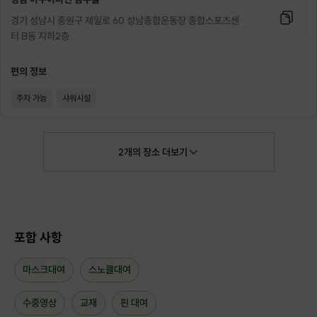
경기 성남시 중원구 제일로 60 성남종합운동장 종합스포츠센
🏅 AIDA / PSA 프리다이빙 레벨 1+2 통합 과정
터 B동 지하2층
프리다이빙 입문부터 초급 과정까지 한 번에 배우는 자격증 과정입니다.
교육을 마치면
편의 정보
✅ 프리다이빙 안전수칙 이해
✅ 올바른 압력평형 습득
주차 가능
샤워시설
✅ 효율적인 핀 사용법 습득
✅ 안전한 버디 시스템 이해
✅ 수중 적응 능력 향상
✅ 보다 편안한 수심 다이빙 가능
2
개의
장소
더보기
프리다이빙을 취미로 제대로 시작할 수 있는 기본기를 갖추게 됩니다.
포함 사항
마스크대여
스노클대여
수중영상
교재
핀 대여