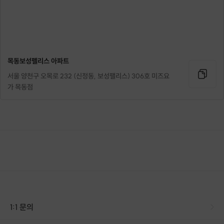
목동보성펠리스 아파트
서울 양천구 오목로 232 (신정동, 보성팰리스) 306호 미즈요
가 목동점
1:1 문의