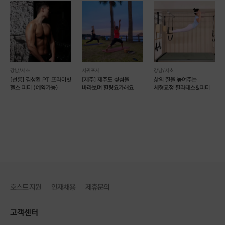
강남/서초
서귀포시
강남/서초
[선릉] 김성환 PT 프라이빗
[제주] 제주도 섶섬을
삶의 질을 높여주는
헬스 피티 (예약가능)
바라보며 힐링요가해요
체형교정 필라테스&피티
호스트 지원
인재채용
제휴문의
고객센터