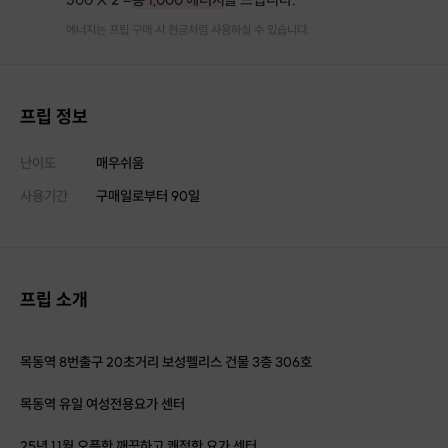
에너지는 프립 구매 시 현금처럼 사용하실 수 있습니다.
프립 정보
난이도
매우쉬움
사용기간
구매일로부터
90
일
프립 소개
목동역 8번출구 20초거리 보성펠리스 건물 3층 306호
목동역 유일 여성전용요가 센터
25년 11월 오픈한 깨끗하고 쾌적한 요가 센터