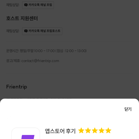
채팅상담
:
카카오톡 채널 프립
호스트 지원센터
채팅상담
:
카카오톡 채널 프립호스트
운영시간: 평일/주말 10:00 - 17:00 (점심 : 12:00 - 13:00)
광고/제휴: contact@frientrip.com
Frientrip
㈜프렌트립
사업자 등록번호 : 261-81-04385
|
통신판매업신고번호 : 2016-서울성동-01088
닫기
대표 : 임수열
개인정보 관리 책임자 : 권용근
070-5175-6636
|
|
서울시 성동구 왕십리로 115 헤이그라운드 서울숲점 G704
㈜프렌트립은 통신판매중개자로서 거래당사자가 아니며, 호스트가 등록한 상품정보 및 거래에
대해 ㈜프렌트립은 일체의 책임을 지지 않습니다.
NICEPAY 안전거래 서비스 : 고객님의 안전거래를 위해 현금 결제 시, 저희 사이트에서 가입한