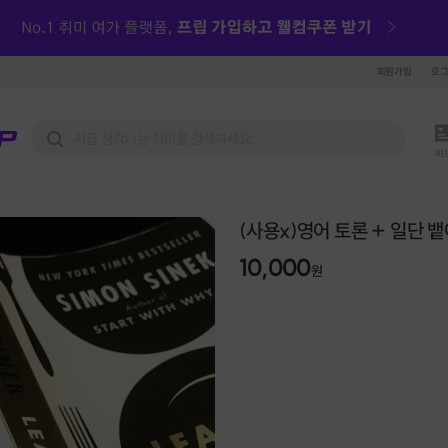
회원가입
로
피
(사용x)영어 토론 + 일단 
10,000
원