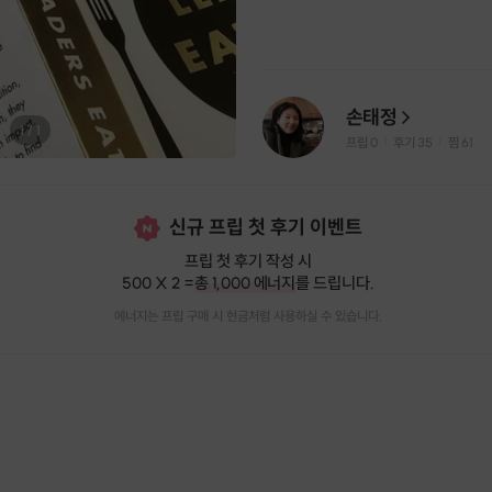
손태정
1
/
1
프립
0
후기 35
찜
61
|
|
신규 프립 첫 후기 이벤트
프립 첫 후기 작성 시
500 X 2 =
총 1,000 에너지
를 드립니다.
에너지는 프립 구매 시 현금처럼 사용하실 수 있습니다.