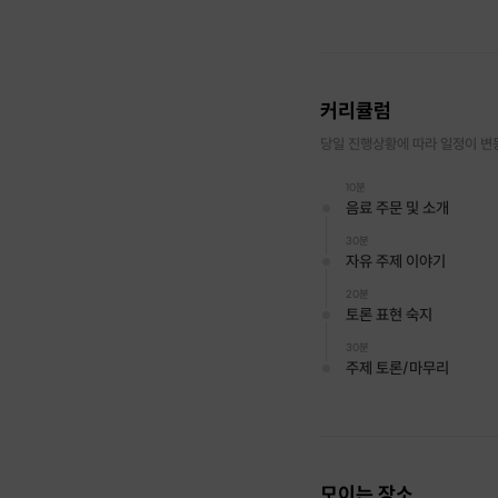
커리큘럼
당일 진행상황에 따라 일정이 변
10분
음료 주문 및 소개
30분
자유 주제 이야기
20분
토론 표현 숙지
30분
주제 토론/마무리
모이는 장소