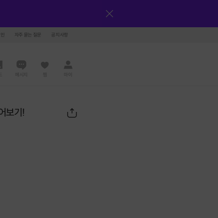
그인
자주 묻는 질문
공지사항
드
메시지
찜
마이
뱉어보기!